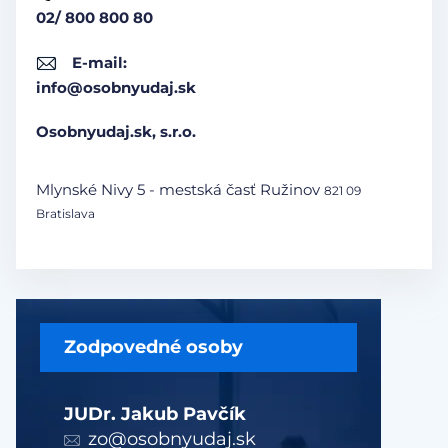
02/ 800 800 80
E-mail:
info@osobnyudaj.sk
Osobnyudaj.sk, s.r.o.
Mlynské Nivy 5 - mestská časť Ružinov
821 09
Bratislava
Zodpovedné osoby
JUDr. Jakub Pavčík
zo@osobnyudaj.sk