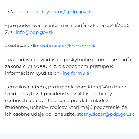
- všeobecne:
statny.dozor@pdp.gov.sk
- pre poskytovanie informácií podľa zákona č. 211/2000
Z. z.:
info@pdp.gov.sk
- webové sídlo:
webmaster@pdp.gov.sk
- na podávanie žiadostí o poskytnutie informácie podľa
zákona č. 211/2000 Z. z. o slobodnom prístupe k
informáciám využite
on-line formulár
.
- emailová adresa, prostredníctvom ktorej Vám bude
Úrad poskytovať poradenstvo v oblasti ochrany
osobných údajov. Je určená pre deti, mládež,
študentov, učiteľov, rodičov, ktorí majú podozrenie, že
ich osobné údaje boli zneužité:
statny.dozor@pdp.gov.sk