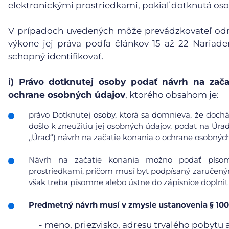
elektronickými prostriedkami, pokiaľ dotknutá oso
V prípadoch uvedených môže prevádzkovateľ odmi
výkone jej práva podľa článkov 15 až 22 Nariad
schopný identifikovať.
i)
Právo dotknutej osoby podať návrh na zača
ochrane osobných údajov
, ktorého obsahom je:
právo Dotknutej osoby, ktorá sa domnieva, že doc
došlo k zneužitiu jej osobných údajov, podať na Úra
,,Úrad“) návrh na začatie konania o ochrane osobnýc
Návrh na začatie konania možno podať písomn
prostriedkami, pričom musí byť podpísaný zaručeným
však treba písomne alebo ústne do zápisnice doplniť
Predmetný návrh musí v zmysle ustanovenia § 100
- meno, priezvisko, adresu trvalého pobytu 