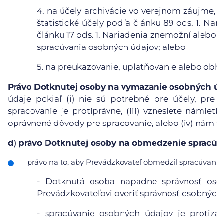
4.
na účely archivácie vo verejnom záujme,
štatistické účely podľa článku 89 ods. 1. N
článku 17 ods. 1. Nariadenia znemožní aleb
spracúvania osobných údajov; alebo
5.
na preukazovanie, uplatňovanie alebo ob
Právo Dotknutej osoby na vymazanie
osobných 
údaje pokiaľ (i) nie sú potrebné pre účely, pre
spracovanie je protiprávne, (iii) vznesiete námie
oprávnené dôvody pre spracovanie, alebo (iv) nám
d)
právo Dotknutej osoby na obmedzenie spracú
právo na to, aby Prevádzkovateľ obmedzil spracúvanie
- Dotknutá osoba napadne správnosť o
Prevádzkovateľovi overiť správnosť osobnýc
- spracúvanie osobných údajov je proti