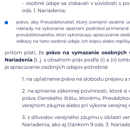
-
osobné údaje sa získavali v súvislosti s 
ods. 1. Nariadenia;
právo, aby Prevádzkovateľ, ktorý zverejnil osobné 
náklady na vykonanie opatrení podnikol primerané 
prevádzkovateľov, ktorí vykonávajú spracúvanie osob
odkazy na tieto osobné údaje, ich kópiu alebo repliky
pritom platí, že
právo na vymazanie osobných ú
Nariadenia
[t. j. s obsahom práv podľa (i) a (ii) t
je spracúvanie osobných údajov potrebné:
1.
na uplatnenie práva na slobodu prejavu a 
2.
na splnenie zákonnej povinnosti, ktorá s
práva členského štátu, ktorému Prevádzkova
verejnom záujme alebo pri výkone verejnej 
3.
z dôvodov verejného záujmu v oblasti vere
Nariadenia, ako aj článkom 9 ods. 3. Nariade