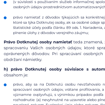
(v súvislosti s používaním služieb informačnej spol
osobných údajov prostredníctvom automatizovaných p
právo namietať z dôvodov týkajúcich sa konkrétnej
ktoré sa týka Dotknutej osoby, ak sa osobné údaje s
štatistické účely podľa článku 89 ods. 1. Nariadeni
plnenie úlohy z dôvodov verejného záujmu;
Právo Dotknutej osoby namietať
teda znamená, ž
spracovaniu Vašich osobných údajov, ktoré sp
oprávnených dôvodov. Pri spracúvaní osobných
obdržaní námietky.
h)
právo Dotknutej osoby súvisiace s auto
obsahom je:
právo, aby sa na Dotknutú osobu nevzťahovalo r
spracúvaní osobných údajov, vrátane profilovania, a
významne ovplyvňujú, s výnimkou prípadov podľa čl
rozhodnutie: (a) nevyhnutné na uzavretie alebo pl
povolené právom Európskej únie alebo právom čle