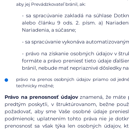
aby jej Prevádzkovateľ bránil, ak:
-
sa spracúvanie zakladá na súhlase Dotkn
alebo článku 9 ods. 2. písm. a) Nariaden
Nariadenia, a súčasne;
-
sa spracúvanie vykonáva automatizovanými
-
právo na získanie osobných údajov v štr
formáte a právo preniesť tieto údaje ďalši
bránil, nebude mať nepriaznivé dôsledky na 
právo na prenos osobných údajov priamo od jedné
technicky možné;
Právo na prenosnosť údajov
znamená, že máte p
predtým poskytli, v štruktúrovanom, bežne pou
požadovať, aby sme Vaše osobné údaje preniesl
podmienok; uplatnením tohto práva nie je dotk
prenosnosť sa však týka len osobných údajov, kt