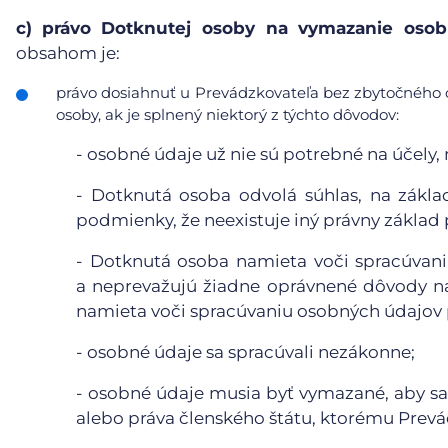
c)
právo Dotknutej osoby na vymazanie osobn
obsahom je:
právo dosiahnuť u Prevádzkovateľa bez zbytočného 
osoby, ak je splnený niektorý z týchto dôvodov:
-
osobné údaje už nie sú potrebné na účely, n
-
Dotknutá osoba odvolá súhlas, na základ
podmienky, že neexistuje iný právny základ
-
Dotknutá osoba namieta voči spracúvaniu
a neprevažujú žiadne oprávnené dôvody n
namieta voči spracúvaniu osobných údajov p
-
osobné údaje sa spracúvali nezákonne;
-
osobné údaje musia byť vymazané, aby sa 
alebo práva členského štátu, ktorému Prevá