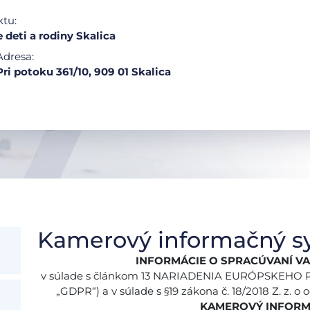
ktu:
 deti a rodiny Skalica
Adresa:
Pri potoku 361/10, 909 01 Skalica
Kamerový informačný s
INFORMÁCIE O SPRACÚVANÍ V
v súlade s článkom 13 NARIADENIA EURÓPSKEHO P
„GDPR“) a v súlade s §19 zákona č. 18/2018 Z. z. o
KAMEROVÝ INFORM