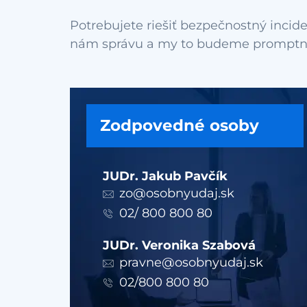
Potrebujete riešiť bezpečnostný incide
Zodpovedné osoby
JUDr. Jakub Pavčík
zo@osobnyudaj.sk
02/ 800 800 80
JUDr. Veronika Szabová
pravne@osobnyudaj.sk
02/800 800 80