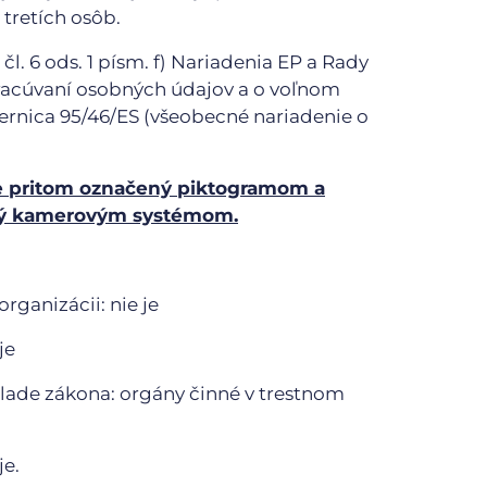
tretích osôb.
: čl. 6 ods. 1 písm. f) Nariadenia EP a Rady
pracúvaní osobných údajov a o voľnom
ernica 95/46/ES (všeobecné nariadenie o
je pritom označený piktogramom a
aný kamerovým systémom.
rganizácii: nie je
je
klade zákona: orgány činné v trestnom
je.