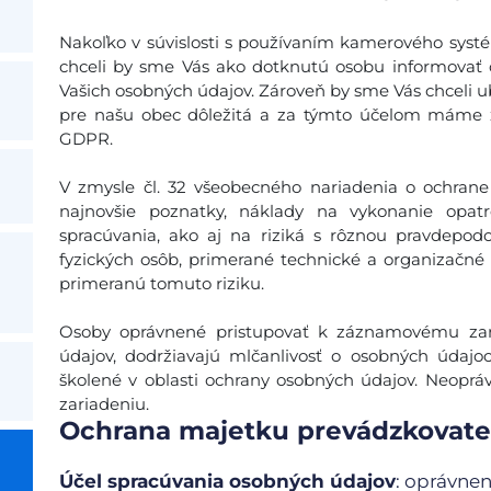
Nakoľko v súvislosti s používaním kamerového sys
chceli by sme Vás ako dotknutú osobu informovať
Vašich osobných údajov. Zároveň by sme Vás chceli u
pre našu obec dôležitá a za týmto účelom máme 
GDPR.
V zmysle čl. 32 všeobecného nariadenia o ochrane
najnovšie poznatky, náklady na vykonanie opat
spracúvania, ako aj na riziká s rôznou pravdepo
fyzických osôb, primerané technické a organizačné 
primeranú tomuto riziku.
Osoby oprávnené pristupovať k záznamovému zar
údajov, dodržiavajú mlčanlivosť o osobných údajo
školené v oblasti ochrany osobných údajov. Neop
zariadeniu.
Ochrana majetku prevádzkovateľ
Účel spracúvania osobných údajov
: oprávnen