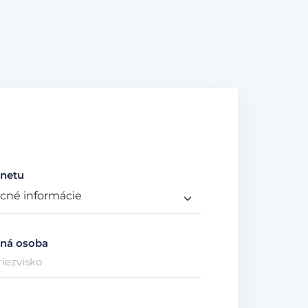
netu
ná osoba