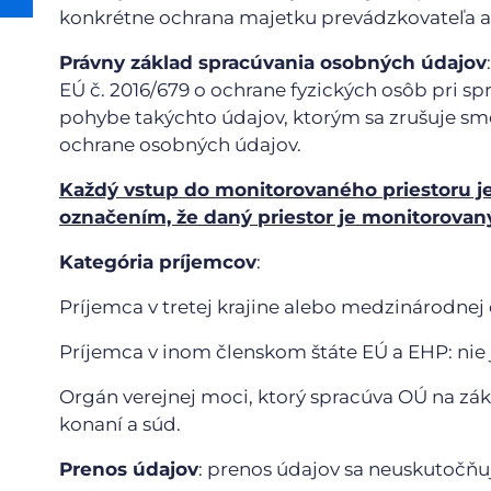
konkrétne ochrana majetku prevádzkovateľa a 
Právny základ spracúvania osobných údajov
EÚ č. 2016/679 o ochrane fyzických osôb pri s
pohybe takýchto údajov, ktorým sa zrušuje sm
ochrane osobných údajov.
Každý vstup do monitorovaného priestoru 
označením, že daný priestor je monitorov
Kategória príjemcov
:
Príjemca v tretej krajine alebo medzinárodnej o
Príjemca v inom členskom štáte EÚ a EHP: nie 
Orgán verejnej moci, ktorý spracúva OÚ na zá
konaní a súd.
Prenos údajov
: prenos údajov sa neuskutočňu