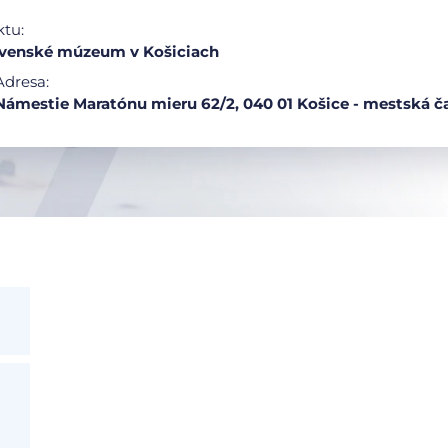
ktu:
venské múzeum v Košiciach
Adresa:
Námestie Maratónu mieru 62/2, 040 01 Košice - mestská č