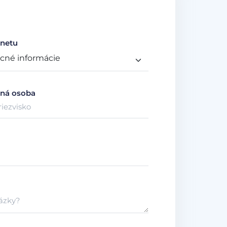
netu
ná osoba