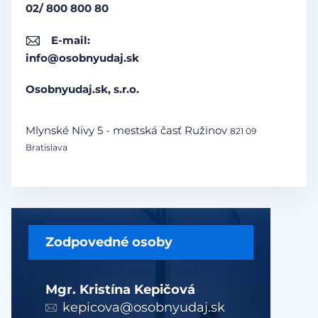
02/ 800 800 80
E-mail:
info@osobnyudaj.sk
Osobnyudaj.sk, s.r.o.
Mlynské Nivy 5 - mestská časť Ružinov
821 09
Bratislava
Zodpovedné osoby
Mgr. Kristína Kepičová
kepicova@osobnyudaj.sk