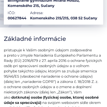
Bilingválne gymnázium Milana Hodžu,
Komenského 215, Sučany
IČO:
Adresa:
00627844
Komenského 215/215, 038 52 Sučany
Základné informácie
pristupuje k Vašim osobným údajom zodpovedne
a preto v zmysle Nariadenia Európskeho Parlamentu a
Rady (EÚ) 2016/679 z 27. apríla 2016 o ochrane fyzických
osôb pri spracúvaní osobných údajov a o voľnom
pohybe takýchto údajov, ktorým sa zrušuje smernica
95/46/ES (všeobecné nariadenie o ochrane údajov)
(ďalej len „nariadenie GDPR“) a zákona č. 18/2018 Z. z.
o ochrane osobných údajov a o zmene a doplnení
niektorých zákonov (ďalej len ,,Zákon“), Vám
ako
dotknutej osobe (fyzickej osobe, ktorej osobné
údaje sa spracúvajú)
na svojom webovom sídle okrem