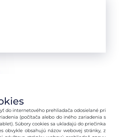
okies
yť do internetového prehliadača odosielané pri
adenia (počítača alebo do iného zariadenia s
blet). Súbory cookies sa ukladajú do priečinka
es obvykle obsahujú názov webovej stránky, z