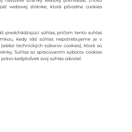
šej návšteve stránky webový prehliadač znovu
späť webovej stránke, ktorá pôvodne cookies
š predchádzajúci súhlas, pričom tento suhlas
imkou, kedy Váš súhlas nepotrebujeme je v
(alebo technických súborov cookies), ktoré sú
ánky. Súhlas so spracúvaním súborov cookies
rávo kedykoľvek svoj súhlas odvolať.