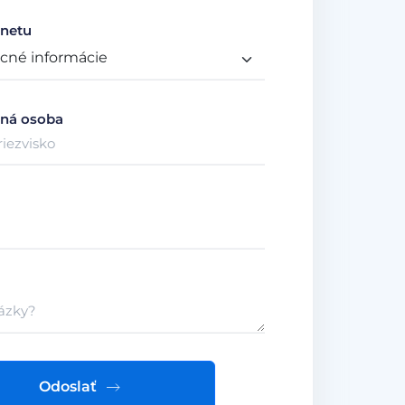
netu
ná osoba
Odoslať