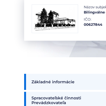
Názov subje
Bilingváln
IČO:
00627844
Základné informácie
Spracovateľské činnosti
Prevádzkovateľa