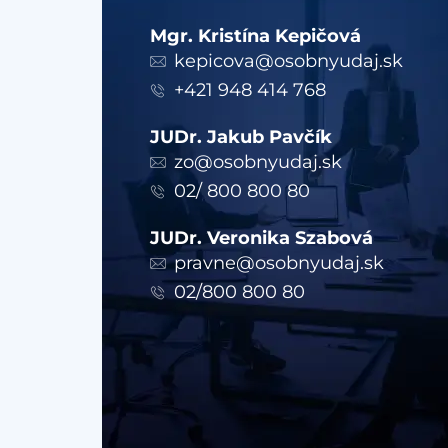
Mgr. Kristína Kepičová
kepicova@osobnyudaj.sk
+421 948 414 768
JUDr. Jakub Pavčík
zo@osobnyudaj.sk
02/ 800 800 80
JUDr. Veronika Szabová
pravne@osobnyudaj.sk
02/800 800 80