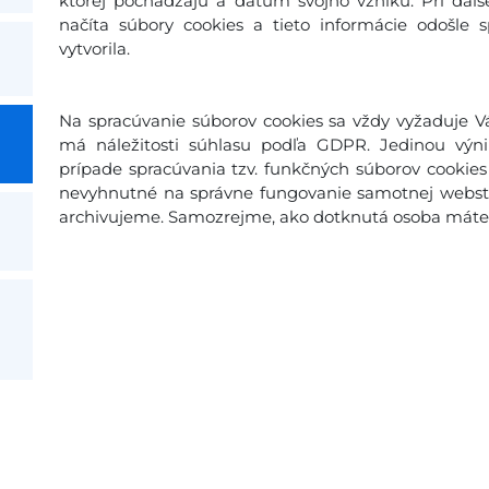
ktorej pochádzajú a dátum svojho vzniku. Pri ďal
načíta súbory cookies a tieto informácie odošle 
vytvorila.
Na spracúvanie súborov cookies sa vždy vyžaduje Vá
má náležitosti súhlasu podľa GDPR. Jedinou výn
prípade spracúvania tzv. funkčných súborov cookies 
nevyhnutné na správne fungovanie samotnej webstr
archivujeme. Samozrejme, ako dotknutá osoba máte p