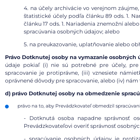
4.
na účely archivácie vo verejnom záujme,
štatistické účely podľa článku 89 ods. 1. N
článku 17 ods. 1. Nariadenia znemožní aleb
spracúvania osobných údajov; alebo
5.
na preukazovanie, uplatňovanie alebo ob
Právo Dotknutej osoby na vymazanie
osobných 
údaje pokiaľ (i) nie sú potrebné pre účely, pre
spracovanie je protiprávne, (iii) vznesiete námie
oprávnené dôvody pre spracovanie, alebo (iv) nám
d)
právo Dotknutej osoby na obmedzenie spracú
právo na to, aby Prevádzkovateľ obmedzil spracúvanie
- Dotknutá osoba napadne správnosť o
Prevádzkovateľovi overiť správnosť osobnýc
- spracúvanie osobných údajov je proti