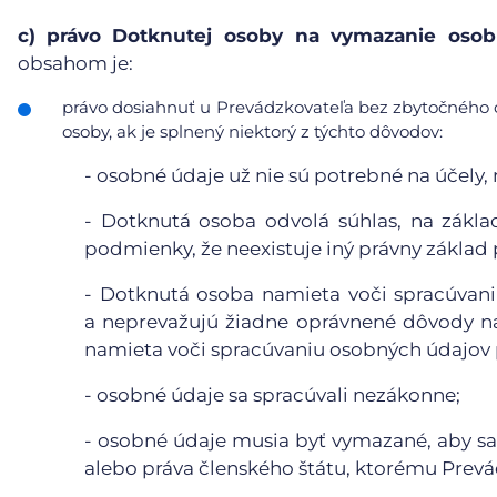
c)
právo Dotknutej osoby na vymazanie osobn
obsahom je:
právo dosiahnuť u Prevádzkovateľa bez zbytočného 
osoby, ak je splnený niektorý z týchto dôvodov:
-
osobné údaje už nie sú potrebné na účely, n
-
Dotknutá osoba odvolá súhlas, na základ
podmienky, že neexistuje iný právny základ
-
Dotknutá osoba namieta voči spracúvaniu
a neprevažujú žiadne oprávnené dôvody n
namieta voči spracúvaniu osobných údajov p
-
osobné údaje sa spracúvali nezákonne;
-
osobné údaje musia byť vymazané, aby sa 
alebo práva členského štátu, ktorému Prevá