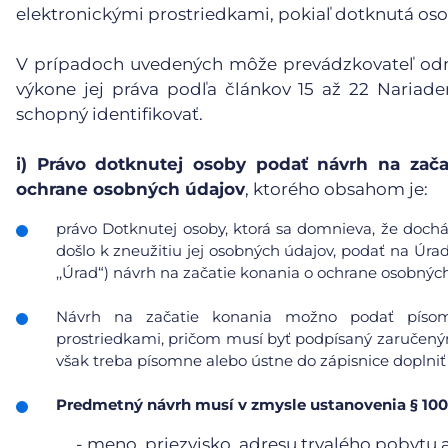
elektronickými prostriedkami, pokiaľ dotknutá oso
V prípadoch uvedených môže prevádzkovateľ odmi
výkone jej práva podľa článkov 15 až 22 Nariad
schopný identifikovať.
i)
Právo dotknutej osoby podať návrh na zača
ochrane osobných údajov
, ktorého obsahom je:
právo Dotknutej osoby, ktorá sa domnieva, že doc
došlo k zneužitiu jej osobných údajov, podať na Úra
,,Úrad“) návrh na začatie konania o ochrane osobnýc
Návrh na začatie konania možno podať písomn
prostriedkami, pričom musí byť podpísaný zaručeným
však treba písomne alebo ústne do zápisnice doplniť
Predmetný návrh musí v zmysle ustanovenia § 100
- meno, priezvisko, adresu trvalého pobytu 