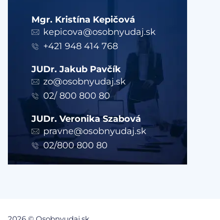
Mgr. Kristína Kepičová
kepicova@osobnyudaj.sk
+421 948 414 768
JUDr. Jakub Pavčík
zo@osobnyudaj.sk
02/ 800 800 80
JUDr. Veronika Szabová
pravne@osobnyudaj.sk
02/800 800 80
2026 © Osobnyudaj.sk