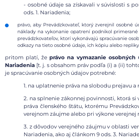
-
osobné údaje sa získavali v súvislosti s 
ods. 1. Nariadenia;
právo, aby Prevádzkovateľ, ktorý zverejnil osobné 
náklady na vykonanie opatrení podnikol primerané 
prevádzkovateľov, ktorí vykonávajú spracúvanie osob
odkazy na tieto osobné údaje, ich kópiu alebo repliky
pritom platí, že
právo na vymazanie osobných ú
Nariadenia
[t. j. s obsahom práv podľa (i) a (ii) t
je spracúvanie osobných údajov potrebné:
1.
na uplatnenie práva na slobodu prejavu a 
2.
na splnenie zákonnej povinnosti, ktorá s
práva členského štátu, ktorému Prevádzkova
verejnom záujme alebo pri výkone verejnej 
3.
z dôvodov verejného záujmu v oblasti vere
Nariadenia, ako aj článkom 9 ods. 3. Nariade