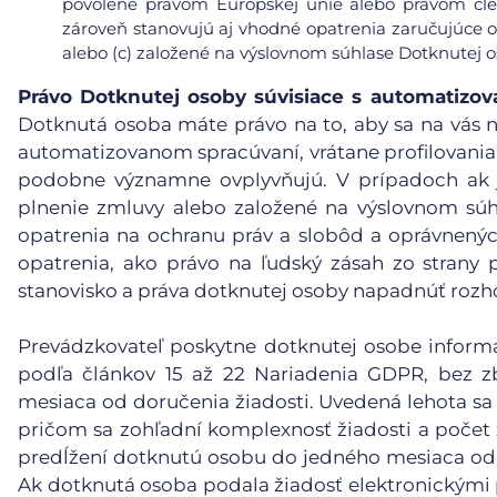
povolené právom Európskej únie alebo právom čle
zároveň stanovujú aj vhodné opatrenia zaručujúce 
alebo (c) založené na výslovnom súhlase Dotknutej o
Právo Dotknutej osoby súvisiace s automatiz
Dotknutá osoba máte právo na to, aby sa na vás n
automatizovanom spracúvaní, vrátane profilovania, 
podobne významne ovplyvňujú. V prípadoch ak j
plnenie zmluvy alebo založené na výslovnom súh
opatrenia na ochranu práv a slobôd a oprávnený
opatrenia, ako právo na ľudský zásah zo strany p
stanovisko a práva dotknutej osoby napadnúť rozh
Prevádzkovateľ poskytne dotknutej osobe informáci
podľa článkov 15 až 22 Nariadenia GDPR, bez 
mesiaca od doručenia žiadosti. Uvedená lehota sa 
pričom sa zohľadní komplexnosť žiadosti a počet
predĺžení dotknutú osobu do jedného mesiaca od 
Ak dotknutá osoba podala žiadosť elektronickými 