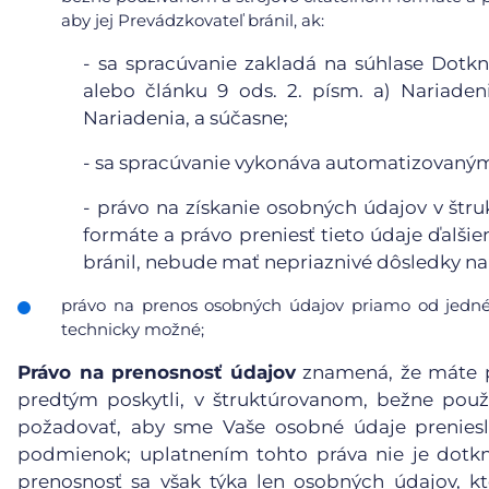
aby jej Prevádzkovateľ bránil, ak:
-
sa spracúvanie zakladá na súhlase Dotkn
alebo článku 9 ods. 2. písm. a) Nariaden
Nariadenia, a súčasne;
-
sa spracúvanie vykonáva automatizovanými
-
právo na získanie osobných údajov v štr
formáte a právo preniesť tieto údaje ďalši
bránil, nebude mať nepriaznivé dôsledky na 
právo na prenos osobných údajov priamo od jedné
technicky možné;
Právo na prenosnosť údajov
znamená, že máte p
predtým poskytli, v štruktúrovanom, bežne pou
požadovať, aby sme Vaše osobné údaje preniesl
podmienok; uplatnením tohto práva nie je dotk
prenosnosť sa však týka len osobných údajov, kt