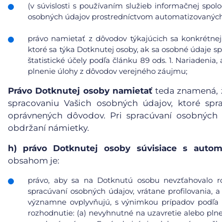
(v súvislosti s používaním služieb informačnej spol
osobných údajov prostredníctvom automatizovaných p
právo namietať z dôvodov týkajúcich sa konkrétnej
ktoré sa týka Dotknutej osoby, ak sa osobné údaje s
štatistické účely podľa článku 89 ods. 1. Nariadeni
plnenie úlohy z dôvodov verejného záujmu;
Právo Dotknutej osoby namietať
teda znamená, ž
spracovaniu Vašich osobných údajov, ktoré sp
oprávnených dôvodov. Pri spracúvaní osobných
obdržaní námietky.
h)
právo Dotknutej osoby súvisiace s auto
obsahom je:
právo, aby sa na Dotknutú osobu nevzťahovalo r
spracúvaní osobných údajov, vrátane profilovania, a
významne ovplyvňujú, s výnimkou prípadov podľa čl
rozhodnutie: (a) nevyhnutné na uzavretie alebo pl