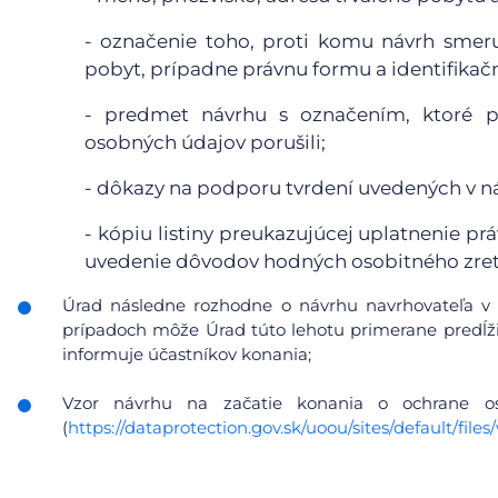
- označenie toho, proti komu návrh smeruj
pobyt, prípadne právnu formu a identifikačn
- predmet návrhu s označením, ktoré pr
osobných údajov porušili;
- dôkazy na podporu tvrdení uvedených v n
- kópiu listiny preukazujúcej uplatnenie pr
uvedenie dôvodov hodných osobitného zret
Úrad následne rozhodne o návrhu navrhovateľa v 
prípadoch môže Úrad túto lehotu primerane predĺžiť
informuje účastníkov konania;
Vzor návrhu na začatie konania o ochrane 
(
https://dataprotection.gov.sk/uoou/sites/default/f