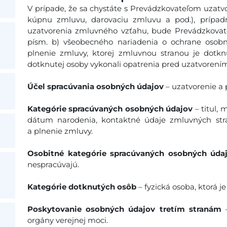
V prípade, že sa chystáte s Prevádzkovateľom uzatv
kúpnu zmluvu, darovaciu zmluvu a pod.), prípadn
uzatvorenia zmluvného vzťahu, bude Prevádzkovateľ 
písm. b) všeobecného nariadenia o ochrane osob
plnenie zmluvy, ktorej zmluvnou stranou je dotkn
dotknutej osoby vykonali opatrenia pred uzatvorení
Účel spracúvania osobných údajov
– uzatvorenie a
Kategórie spracúvaných osobných údajov
– titul, 
dátum narodenia, kontaktné údaje zmluvných strá
a plnenie zmluvy.
Osobitné kategórie spracúvaných osobných úda
nespracúvajú.
Kategórie dotknutých osôb
– fyzická osoba, ktorá j
Poskytovanie osobných údajov tretím stranám
–
orgány verejnej moci.