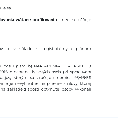
je sa.
ovania vrátane profilovania
– neuskutočňuje
ov a v súlade s registratúrnym plánom
. 6 ods. 1 písm. b) NARIADENIA EURÓPSKEHO
16 o ochrane fyzických osôb pri spracúvaní
ajov, ktorým sa zrušuje smernica 95/46/ES
anie je nevyhnutné na plnenie zmluvy, ktorej
na základe žiadosti dotknutej osoby vykonali