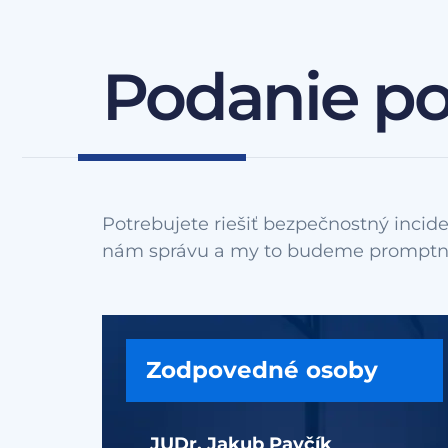
Podanie p
Potrebujete riešiť bezpečnostný incide
Zodpovedné osoby
JUDr. Jakub Pavčík