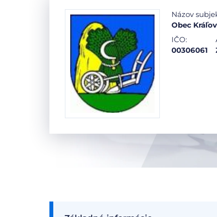
Názov subje
Obec Kráľov
IČO:
00306061