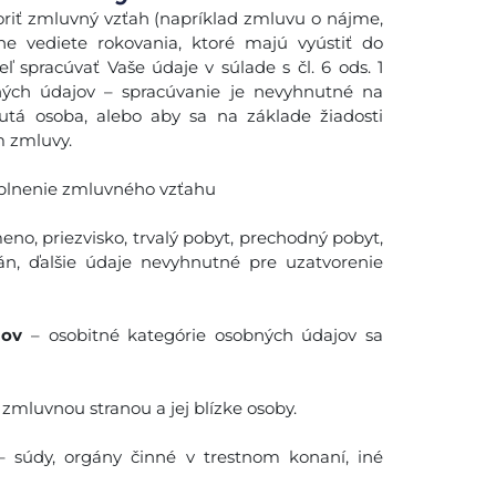
oriť zmluvný vzťah (napríklad zmluvu o nájme,
e vediete rokovania, ktoré majú vyústiť do
spracúvať Vaše údaje v súlade s čl. 6 ods. 1
ných údajov – spracúvanie je nevyhnutné na
utá osoba, alebo aby sa na základe žiadosti
m zmluvy.
 plnenie zmluvného vzťahu
meno, priezvisko, trvalý pobyt, prechodný pobyt,
n, ďalšie údaje nevyhnutné pre uzatvorenie
jov
– osobitné kategórie osobných údajov sa
e zmluvnou stranou a jej blízke osoby.
 súdy, orgány činné v trestnom konaní, iné