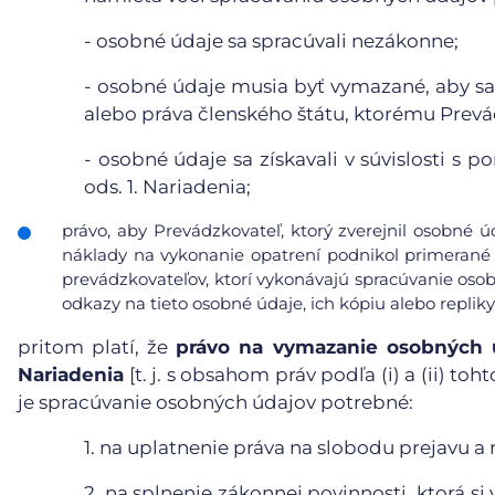
-
osobné údaje sa spracúvali nezákonne;
-
osobné údaje musia byť vymazané, aby sa 
alebo práva členského štátu, ktorému Prevá
-
osobné údaje sa získavali v súvislosti s 
ods. 1. Nariadenia;
právo, aby Prevádzkovateľ, ktorý zverejnil osobné 
náklady na vykonanie opatrení podnikol primerané 
prevádzkovateľov, ktorí vykonávajú spracúvanie osob
odkazy na tieto osobné údaje, ich kópiu alebo repliky
pritom platí, že
právo na vymazanie osobných ú
Nariadenia
[t. j. s obsahom práv podľa (i) a (ii) t
je spracúvanie osobných údajov potrebné:
1.
na uplatnenie práva na slobodu prejavu a 
2.
na splnenie zákonnej povinnosti, ktorá s