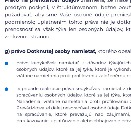
Právo na prenosnosť údajov
znamená, že máte p
predtým poskytli, v štruktúrovanom, bežne pou
požadovať, aby sme Vaše osobné údaje preniesl
podmienok; uplatnením tohto práva nie je dotk
prenosnosť sa však týka len osobných údajov, kt
zmluvnou stranou.
g)
právo Dotknutej osoby namietať,
ktorého obsa
právo kedykoľvek namietať z dôvodov týkajúcich 
osobných údajov, ktoré sa jej týka, ktoré je vykoná
vrátane namietania proti profilovaniu založenému n
[v prípade realizácie práva kedykoľvek namietať z d
spracúvaniu osobných údajov, ktoré sa jej týka, kto
Nariadenia, vrátane namietania proti profilovani
Prevádzkovateľ ďalej nespracúval osobné údaje Dot
na spracúvanie, ktoré prevažujú nad záujmami
preukazovanie, uplatňovanie alebo obhajovanie prá