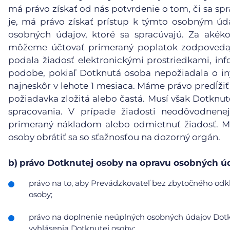
má právo získať od nás potvrdenie o tom, či sa spr
je, má právo získať prístup k týmto osobným ú
osobných údajov, ktoré sa spracúvajú. Za akéko
môžeme účtovať primeraný poplatok zodpovedaj
podala žiadosť elektronickými prostriedkami, inf
podobe, pokiaľ Dotknutá osoba nepožiadala o in
najneskôr v lehote 1 mesiaca. Máme právo predĺžiť
požiadavka zložitá alebo častá. Musí však Dotknu
spracovania. V prípade žiadosti neodôvodnene
primeraný nákladom alebo odmietnuť žiadosť. Mu
osoby obrátiť sa so sťažnosťou na dozorný orgán.
b)
právo Dotknutej osoby na opravu osobných úd
právo na to, aby Prevádzkovateľ bez zbytočného odkl
osoby;
právo na doplnenie neúplných osobných údajov Dotkn
vyhlásenia Dotknutej osoby;