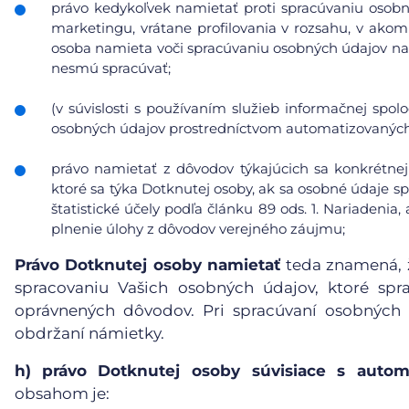
právo kedykoľvek namietať proti spracúvaniu osobn
marketingu, vrátane profilovania v rozsahu, v ako
osoba namieta voči spracúvaniu osobných údajov na
nesmú spracúvať;
(v súvislosti s používaním služieb informačnej spol
osobných údajov prostredníctvom automatizovaných p
právo namietať z dôvodov týkajúcich sa konkrétnej
ktoré sa týka Dotknutej osoby, ak sa osobné údaje s
štatistické účely podľa článku 89 ods. 1. Nariadeni
plnenie úlohy z dôvodov verejného záujmu;
Právo Dotknutej osoby namietať
teda znamená, ž
spracovaniu Vašich osobných údajov, ktoré sp
oprávnených dôvodov. Pri spracúvaní osobných
obdržaní námietky.
h)
právo Dotknutej osoby súvisiace s auto
obsahom je: