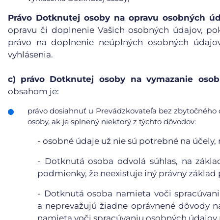
Právo Dotknutej osoby na opravu osobných úd
opravu či doplnenie Vašich osobných údajov, po
právo na doplnenie neúplných osobných údajov
vyhlásenia.
c)
právo Dotknutej osoby na vymazanie osobn
obsahom je:
právo dosiahnuť u Prevádzkovateľa bez zbytočného 
osoby, ak je splnený niektorý z týchto dôvodov:
-
osobné údaje už nie sú potrebné na účely, n
-
Dotknutá osoba odvolá súhlas, na základ
podmienky, že neexistuje iný právny základ
-
Dotknutá osoba namieta voči spracúvaniu
a neprevažujú žiadne oprávnené dôvody n
namieta voči spracúvaniu osobných údajov p