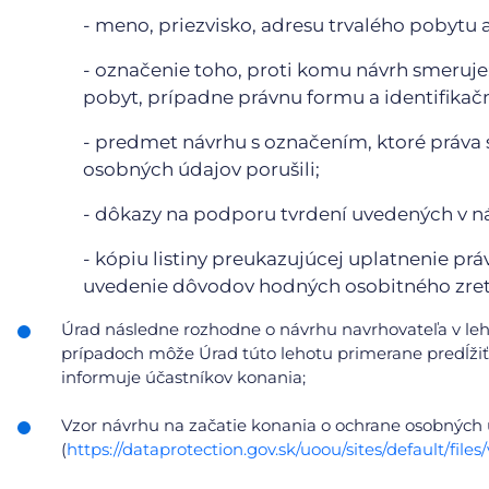
- meno, priezvisko, adresu trvalého pobytu 
- označenie toho, proti komu návrh smeruje;
pobyt, prípadne právnu formu a identifikačn
- predmet návrhu s označením, ktoré práva 
osobných údajov porušili;
- dôkazy na podporu tvrdení uvedených v n
- kópiu listiny preukazujúcej uplatnenie prá
uvedenie dôvodov hodných osobitného zret
Úrad následne rozhodne o návrhu navrhovateľa v le
prípadoch môže Úrad túto lehotu primerane predĺžiť,
informuje účastníkov konania;
Vzor návrhu na začatie konania o ochrane osobných
(
https://dataprotection.gov.sk/uoou/sites/default/f