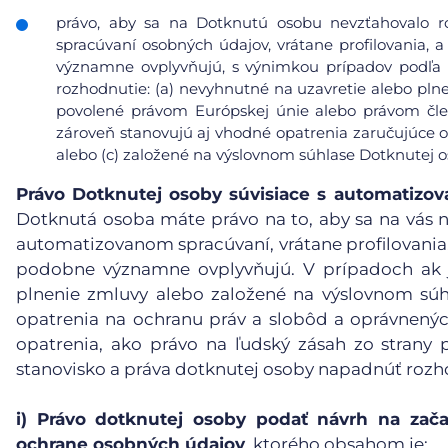
právo, aby sa na Dotknutú osobu nevzťahovalo r
spracúvaní osobných údajov, vrátane profilovania, a
významne ovplyvňujú, s výnimkou prípadov podľa čl
rozhodnutie: (a) nevyhnutné na uzavretie alebo pl
povolené právom Európskej únie alebo právom čle
zároveň stanovujú aj vhodné opatrenia zaručujúce 
alebo (c) založené na výslovnom súhlase Dotknutej o
Právo Dotknutej osoby súvisiace s automatiz
Dotknutá osoba máte právo na to, aby sa na vás n
automatizovanom spracúvaní, vrátane profilovania, 
podobne významne ovplyvňujú. V prípadoch ak j
plnenie zmluvy alebo založené na výslovnom súh
opatrenia na ochranu práv a slobôd a oprávnený
opatrenia, ako právo na ľudský zásah zo strany p
stanovisko a práva dotknutej osoby napadnúť rozh
i)
Právo dotknutej osoby podať návrh na zača
ochrane osobných údajov
, ktorého obsahom je: