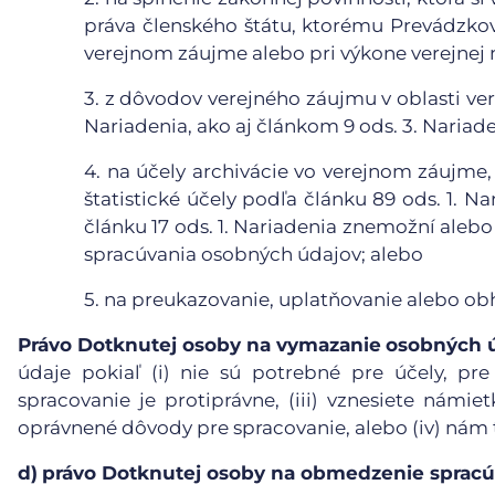
práva členského štátu, ktorému Prevádzkova
verejnom záujme alebo pri výkone verejnej 
3.
z dôvodov verejného záujmu v oblasti vere
Nariadenia, ako aj článkom 9 ods. 3. Nariade
4.
na účely archivácie vo verejnom záujme,
štatistické účely podľa článku 89 ods. 1. N
článku 17 ods. 1. Nariadenia znemožní aleb
spracúvania osobných údajov; alebo
5.
na preukazovanie, uplatňovanie alebo ob
Právo Dotknutej osoby na vymazanie
osobných 
údaje pokiaľ (i) nie sú potrebné pre účely, pre
spracovanie je protiprávne, (iii) vznesiete námie
oprávnené dôvody pre spracovanie, alebo (iv) nám
d)
právo Dotknutej osoby na obmedzenie spracú