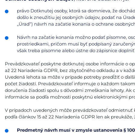
právo Dotknutej osoby, ktorá sa domnieva, že doch
došlo k zneužitiu jej osobných údajov, podať na Úrad
,,Úrad“) návrh na začatie konania o ochrane osobnýc
Návrh na začatie konania možno podať písomne, oso
prostriedkami, pričom musí byť podpísaný zaručeným
však treba písomne alebo ústne do zápisnice doplniť 
Prevádzkovateľ poskytne dotknutej osobe informácie o opatr
až 22 Nariadenia GDPR, bez zbytočného odkladu a v každ
Uvedená lehota sa môže v prípade potreby predĺžiť o ďalš
počet žiadostí. Prevádzkovateľ informuje o každom tako
doručenia žiadosti spolu s dôvodmi zmeškania lehoty. Ak 
informácie sa podľa možnosti poskytnú elektronickými pro
V prípadoch uvedených môže prevádzkovateľ odmietnuť kon
podľa článkov 15 až 22 Nariadenia GDPR len ak preukáže, ž
Predmetný návrh musí v zmysle ustanovenia § 100