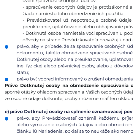
overiť správnosť osobných údajov;
- spracúvanie osobných údajov je protizákonné 
žiada namiesto toho obmedzenie ich použitia;
- Prevádzkovateľ už nepotrebuje osobné údaje 
preukázanie, uplatňovanie alebo obhajovanie prá
- Dotknutá osoba namietala voči spracúvaniu podľa 
dôvody na strane Prevádzkovateľa prevažujú nad
právo, aby v prípade, že sa spracúvanie osobných úd
dokumentu, takéto obmedzene spracúvané osobné ú
Dotknutej osoby alebo na preukazovanie, uplatňovan
inej fyzickej alebo právnickej osoby, alebo z dôvod
štátu;
právo byť vopred informovaný o zrušení obmedzenia
Právo Dotknutej osoby na obmedzenie spracúvania 
sporné otázky ohľadom spracovania Vašich osobných údaj
že osobné údaje dotknutej osoby môžeme mať len ukladať 
e)
právo Dotknutej osoby na splnenie oznamovacej pov
právo, aby Prevádzkovateľ oznámil každému príje
alebo vymazanie osobných údajov alebo obmedzenie 
článku 18 Nariadenia, pokiaľ sa to neukáže ako nemo