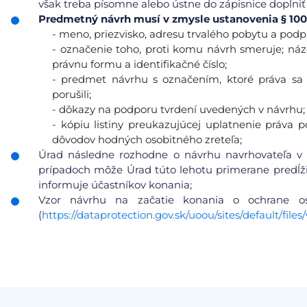
však treba písomne alebo ústne do zápisnice doplniť
Predmetný návrh musí v zmysle ustanovenia § 100
- meno, priezvisko, adresu trvalého pobytu a podp
- označenie toho, proti komu návrh smeruje; názo
právnu formu a identifikačné číslo;
- predmet návrhu s označením, ktoré práva sa 
porušili;
- dôkazy na podporu tvrdení uvedených v návrhu;
- kópiu listiny preukazujúcej uplatnenie práva 
dôvodov hodných osobitného zreteľa;
Úrad následne rozhodne o návrhu navrhovateľa v 
prípadoch môže Úrad túto lehotu primerane predĺžiť
informuje účastníkov konania;
Vzor návrhu na začatie konania o ochrane 
(
https://dataprotection.gov.sk/uoou/sites/default/f