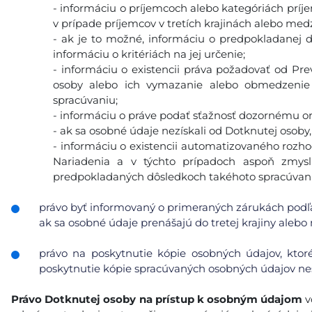
- informáciu o príjemcoch alebo kategóriách prí
v prípade príjemcov v tretích krajinách alebo med
- ak je to možné, informáciu o predpokladanej 
informáciu o kritériách na jej určenie;
- informáciu o existencii práva požadovať od Pr
osoby alebo ich vymazanie alebo obmedzenie 
spracúvaniu;
- informáciu o práve podať sťažnosť dozornému o
- ak sa osobné údaje nezískali od Dotknutej osoby,
- informáciu o existencii automatizovaného rozhod
Nariadenia a v týchto prípadoch aspoň zmys
predpokladaných dôsledkoch takéhoto spracúvani
právo byť informovaný o primeraných zárukách podľa
ak sa osobné údaje prenášajú do tretej krajiny alebo
právo na poskytnutie kópie osobných údajov, ktor
poskytnutie kópie spracúvaných osobných údajov nes
Právo Dotknutej osoby na prístup k osobným údajom
v