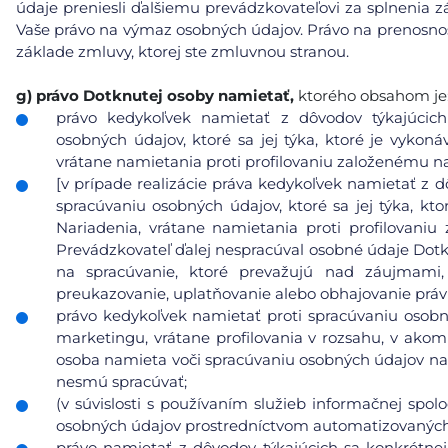
údaje preniesli ďalšiemu prevádzkovateľovi za splnenia
Vaše právo na výmaz osobných údajov. Právo na prenosnosť
základe zmluvy, ktorej ste zmluvnou stranou.
g)
právo Dotknutej osoby namietať,
ktorého obsahom je
právo kedykoľvek namietať z dôvodov týkajúcich 
osobných údajov, ktoré sa jej týka, ktoré je vykoná
vrátane namietania proti profilovaniu založenému n
[v prípade realizácie práva kedykoľvek namietať z d
spracúvaniu osobných údajov, ktoré sa jej týka, kto
Nariadenia, vrátane namietania proti profilovani
Prevádzkovateľ ďalej nespracúval osobné údaje Dot
na spracúvanie, ktoré prevažujú nad záujmami
preukazovanie, uplatňovanie alebo obhajovanie prá
právo kedykoľvek namietať proti spracúvaniu osobn
marketingu, vrátane profilovania v rozsahu, v ako
osoba namieta voči spracúvaniu osobných údajov na
nesmú spracúvať;
(v súvislosti s používaním služieb informačnej spol
osobných údajov prostredníctvom automatizovaných p
právo namietať z dôvodov týkajúcich sa konkrétnej