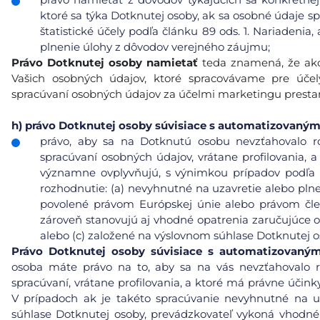
ktoré sa týka Dotknutej osoby, ak sa osobné údaje s
štatistické účely podľa článku 89 ods. 1. Nariadeni
plnenie úlohy z dôvodov verejného záujmu;
Právo Dotknutej osoby namietať
teda znamená, že ako
Vašich osobných údajov, ktoré spracovávame pre úče
spracúvaní osobných údajov za účelmi marketingu prest
h)
právo Dotknutej osoby súvisiace s automatizovaný
právo, aby sa na Dotknutú osobu nevzťahovalo r
spracúvaní osobných údajov, vrátane profilovania, a
významne ovplyvňujú, s výnimkou prípadov podľa čl
rozhodnutie: (a) nevyhnutné na uzavretie alebo pl
povolené právom Európskej únie alebo právom čle
zároveň stanovujú aj vhodné opatrenia zaručujúce 
alebo (c) založené na výslovnom súhlase Dotknutej o
Právo Dotknutej osoby súvisiace s automatizovaný
osoba máte právo na to, aby sa na vás nevzťahovalo 
spracúvaní, vrátane profilovania, a ktoré má právne účin
V prípadoch ak je takéto spracúvanie nevyhnutné na u
súhlase Dotknutej osoby, prevádzkovateľ vykoná vhodn