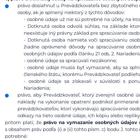
právo dosiahnuť u Prevádzkovateľa bez zbytočného 
osoby, ak je splnený niektorý z týchto dôvodov:
-
osobné údaje už nie sú potrebné na účely, na ktor
-
Dotknutá osoba odvolá súhlas, na základe ktor
neexistuje iný právny základ pre spracúvanie osob
-
Dotknutá osoba namieta voči spracúvaniu osobn
žiadne oprávnené dôvody na spracúvanie osobn
osobných údajov podľa článku 21 ods. 2. Nariadeni
-
osobné údaje sa spracúvali nezákonne;
-
osobné údaje musia byť vymazané, aby sa splni
členského štátu, ktorému Prevádzkovateľ podlieh
-
osobné údaje sa získavali v súvislosti s pon
Nariadenia;
právo, aby Prevádzkovateľ, ktorý zverejnil osobné 
náklady na vykonanie opatrení podnikol primerané 
prevádzkovateľov, ktorí vykonávajú spracúvanie osob
odkazy na tieto osobné údaje, ich kópiu alebo repliky
pritom platí, že
právo na vymazanie osobných údajov s 
s obsahom práv podľa (i) a (ii) tohto písm. c) bodu J. toh
potrebné: