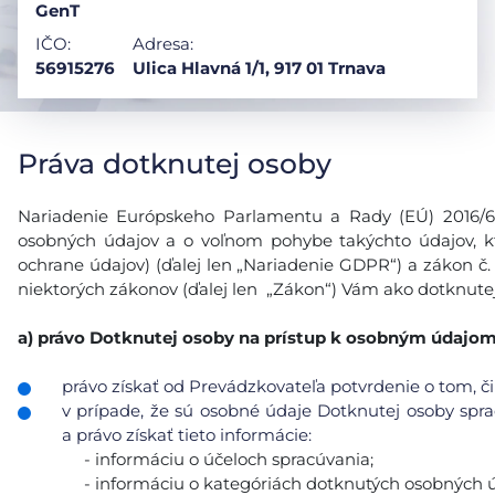
GenT
IČO:
Adresa:
56915276
Ulica Hlavná 1/1, 917 01 Trnava
Práva dotknutej osoby
Nariadenie Európskeho Parlamentu a Rady (EÚ) 2016/679
osobných údajov a o voľnom pohybe takýchto údajov, k
ochrane údajov) (ďalej len „Nariadenie GDPR“) a zákon č.
niektorých zákonov (ďalej len „Zákon“) Vám ako dotknutej
a)
právo Dotknutej osoby na prístup k osobným údajo
právo získať od Prevádzkovateľa potvrdenie o tom, či
v prípade, že sú osobné údaje Dotknutej osoby sp
a právo získať tieto informácie:
- informáciu o účeloch spracúvania;
- informáciu o kategóriách dotknutých osobných ú