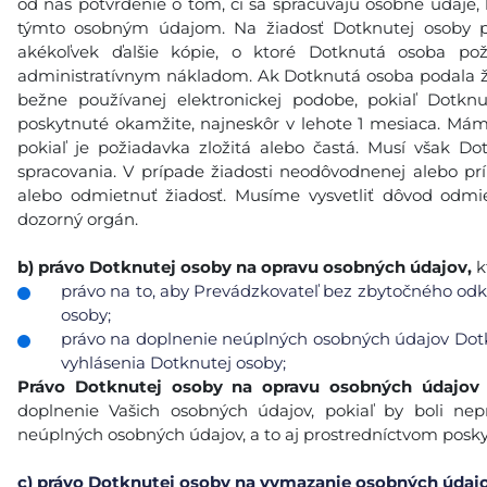
od nás potvrdenie o tom, či sa spracúvajú osobné údaje, k
týmto osobným údajom. Na žiadosť Dotknutej osoby p
akékoľvek ďalšie kópie, o ktoré Dotknutá osoba po
administratívnym nákladom. Ak Dotknutá osoba podala ži
bežne používanej elektronickej podobe, pokiaľ Dotkn
poskytnuté okamžite, najneskôr v lehote 1 mesiaca. Máme
pokiaľ je požiadavka zložitá alebo častá. Musí však 
spracovania. V prípade žiadosti neodôvodnenej alebo p
alebo odmietnuť žiadosť. Musíme vysvetliť dôvod odmie
dozorný orgán.
b)
právo Dotknutej osoby na opravu osobných údajov,
k
právo na to, aby Prevádzkovateľ bez zbytočného odkl
osoby;
právo na doplnenie neúplných osobných údajov Dotk
vyhlásenia Dotknutej osoby;
Právo Dotknutej osoby na opravu osobných údajov
doplnenie Vašich osobných údajov, pokiaľ by boli n
neúplných osobných údajov, a to aj prostredníctvom posk
c)
právo Dotknutej osoby na vymazanie osobných údajov 