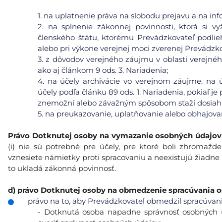
1.
na uplatnenie práva na slobodu prejavu a na inf
2.
na splnenie zákonnej povinnosti, ktorá si v
členského štátu, ktorému Prevádzkovateľ podlie
alebo pri výkone verejnej moci zverenej Prevádzko
3.
z dôvodov verejného záujmu v oblasti verejného 
ako aj článkom 9 ods. 3. Nariadenia;
4.
na účely archivácie vo verejnom záujme, na ú
účely podľa článku 89 ods. 1. Nariadenia, pokiaľ j
znemožní alebo závažným spôsobom sťaží dosiahnu
5.
na preukazovanie, uplatňovanie alebo obhajova
Právo Dotknutej osoby na vymazanie
osobných údajov
(i) nie sú potrebné pre účely, pre ktoré boli zhromaždené
vznesiete námietky proti spracovaniu a neexistujú žiadne
to ukladá zákonná povinnosť.
d)
právo Dotknutej osoby na obmedzenie spracúvania 
právo na to, aby Prevádzkovateľ obmedzil spracúvanie
- Dotknutá osoba napadne správnosť osobných 