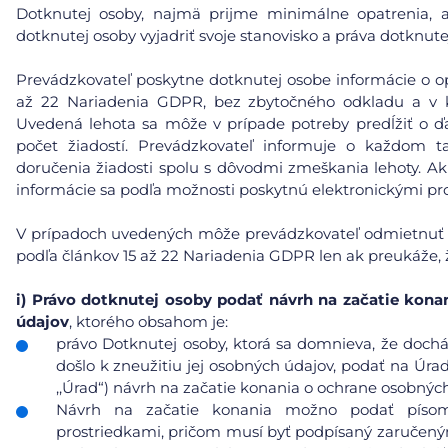
Dotknutej osoby, najmä prijme minimálne opatrenia, a
dotknutej osoby vyjadriť svoje stanovisko a práva dotknu
Prevádzkovateľ poskytne dotknutej osobe informácie o opat
až 22 Nariadenia GDPR, bez zbytočného odkladu a v 
Uvedená lehota sa môže v prípade potreby predĺžiť o ďa
počet žiadostí. Prevádzkovateľ informuje o každom
doručenia žiadosti spolu s dôvodmi zmeškania lehoty. Ak
informácie sa podľa možnosti poskytnú elektronickými pro
V prípadoch uvedených môže prevádzkovateľ odmietnuť ko
podľa článkov 15 až 22 Nariadenia GDPR len ak preukáže, ž
i)
Právo dotknutej osoby podať návrh na začatie kona
údajov
, ktorého obsahom je:
právo Dotknutej osoby, ktorá sa domnieva, že doc
došlo k zneužitiu jej osobných údajov, podať na Úra
,,Úrad“) návrh na začatie konania o ochrane osobnýc
Návrh na začatie konania možno podať písomn
prostriedkami, pričom musí byť podpísaný zaručeným