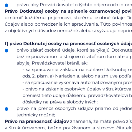
právo, aby Prevádzkovateľ o týchto príjemcoch info
Právo
Dotknutej osoby na splnenie oznamovacej pov
oznámiť každému príjemcovi, ktorému osobné údaje Do
údajov alebo obmedzenie ich spracúvania. Túto povinnos
z objektívnych dôvodov nemožné alebo si vyžaduje neprim
f)
právo Dotknutej osoby na prenosnosť osobných údaj
právo získať osobné údaje, ktoré sa týkajú Dotknute
bežne používanom a strojovo čitateľnom formáte a pr
aby jej Prevádzkovateľ bránil, ak:
-
sa spracúvanie zakladá na súhlase Dotknutej os
ods. 2. písm. a) Nariadenia, alebo na zmluve podľa 
-
sa spracúvanie vykonáva automatizovanými pros
-
právo na získanie osobných údajov v štruktúrov
preniesť tieto údaje ďalšiemu prevádzkovateľovi b
dôsledky na práva a slobody iných;
právo na prenos osobných údajov priamo od jedné
technicky možné;
Právo na prenosnosť údajov
znamená, že máte právo získ
v štruktúrovanom, bežne používanom a strojovo čitat