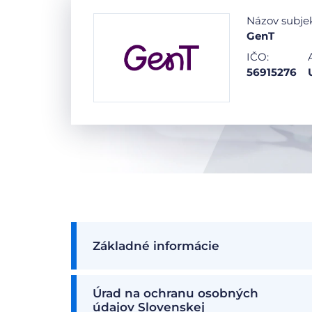
Názov subje
GenT
IČO:
56915276
Základné informácie
Úrad na ochranu osobných
údajov Slovenskej