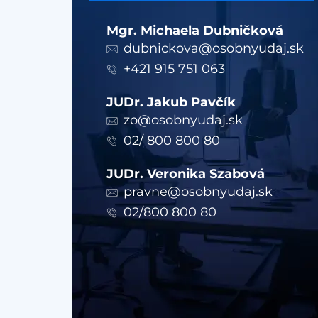
Mgr. Michaela Dubničková
dubnickova@osobnyudaj.sk
+421 915 751 063
JUDr. Jakub Pavčík
zo@osobnyudaj.sk
02/ 800 800 80
JUDr. Veronika Szabová
pravne@osobnyudaj.sk
02/800 800 80