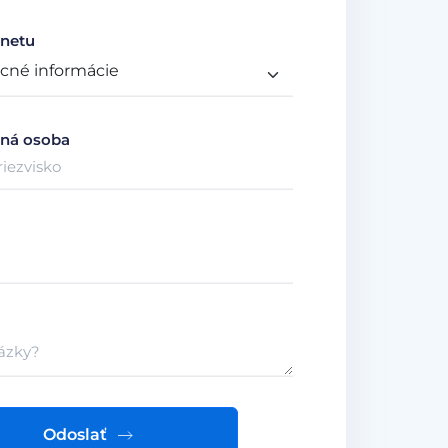
netu
ná osoba
Odoslať