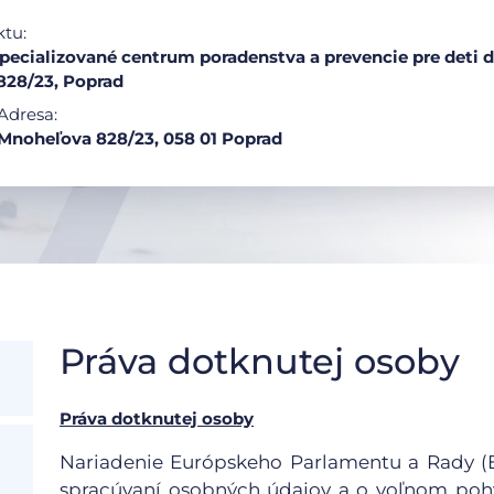
ktu:
ecializované centrum poradenstva a prevencie pre deti 
828/23, Poprad
Adresa:
Mnoheľova 828/23, 058 01 Poprad
Práva dotknutej osoby
Práva dotknutej osoby
Nariadenie Európskeho Parlamentu a Rady (EÚ
spracúvaní osobných údajov a o voľnom pohy