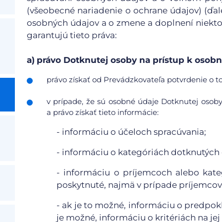
(všeobecné nariadenie o ochrane údajov) (ďale
osobných údajov a o zmene a doplnení niekto
garantujú tieto práva:
a)
právo Dotknutej osoby na prístup k oso
právo získať od Prevádzkovateľa potvrdenie o to
v prípade, že sú osobné údaje Dotknutej osob
a právo získať tieto informácie:
- informáciu o účeloch spracúvania;
- informáciu o kategóriách dotknutých
- informáciu o príjemcoch alebo kat
poskytnuté, najmä v prípade príjemcov 
- ak je to možné, informáciu o predpo
je možné, informáciu o kritériách na jej