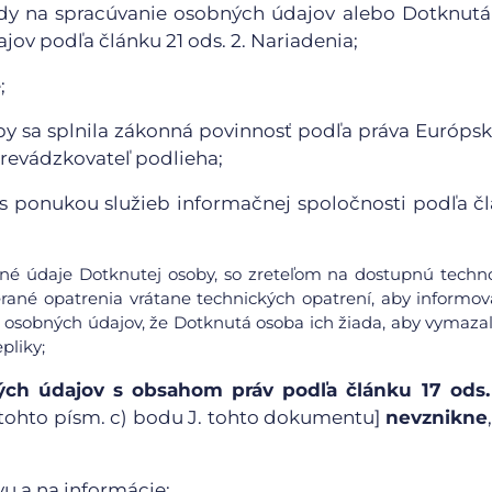
dy na spracúvanie osobných údajov alebo Dotknut
ov podľa článku 21 ods. 2. Nariadenia;
;
y sa splnila zákonná povinnosť podľa práva Európsk
Prevádzkovateľ podlieha;
ti s ponukou služieb informačnej spoločnosti podľa č
obné údaje Dotknutej osoby, so zreteľom na dostupnú techn
rané opatrenia vrátane technických opatrení, aby informov
 osobných údajov, že Dotknutá osoba ich žiada, aby vymazal
pliky;
ch údajov s obsahom práv podľa článku 17 ods. 1
ii) tohto písm. c) bodu J. tohto dokumentu]
nevznikne
u a na informácie;