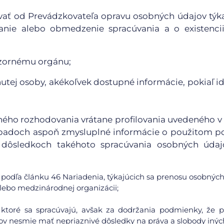
ovať od Prevádzkovateľa opravu osobných údajov týk
nie alebo obmedzenie spracúvania a o existencii
ozornému orgánu;
utej osoby, akékoľvek dostupné informácie, pokiaľ id
aného rozhodovania vrátane profilovania uvedeného v
 prípadoch aspoň zmysluplné informácie o použitom p
dôsledkoch takéhoto spracúvania osobných údaj
podľa článku 46 Nariadenia, týkajúcich sa prenosu osobných
 alebo medzinárodnej organizácii;
 ktoré sa spracúvajú, avšak za dodržania podmienky, že 
v nesmie mať nepriaznivé dôsledky na práva a slobody inýc