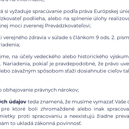
rá si vyžaduje spracúvanie podľa práva Európskej úni
zkovateľ podlieha, alebo na splnenie úlohy realizov
nej moci zverenej Prevádzkovateľovi;
verejného zdravia v súlade s článkom 9 ods. 2. písm. 
riadenia;
ujme, na účely vedeckého alebo historického výskum
 1. Nariadenia, pokiaľ je pravdepodobné, že právo uv
 alebo závažným spôsobom sťaží dosiahnutie cieľov t
o obhajovanie právnych nárokov;
ých údajov
teda znamená, že musíme vymazať Vaše 
, pre ktoré boli zhromaždené alebo inak spracovan
námietky proti spracovaniu a neexistujú žiadne prev
 nám to ukladá zákonná povinnosť.