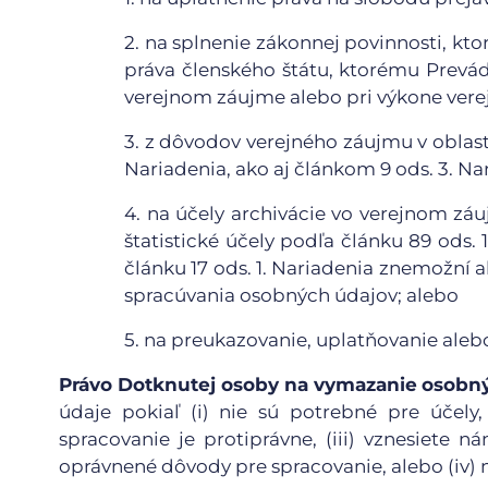
2.
na splnenie zákonnej povinnosti, kto
práva členského štátu, ktorému Prevád
verejnom záujme alebo pri výkone verej
3.
z dôvodov verejného záujmu v oblasti 
Nariadenia, ako aj článkom 9 ods. 3. Na
4.
na účely archivácie vo verejnom zá
štatistické účely podľa článku 89 ods.
článku 17 ods. 1. Nariadenia znemožní
spracúvania osobných údajov; alebo
5.
na preukazovanie, uplatňovanie aleb
Právo Dotknutej osoby na vymazanie
osobn
údaje pokiaľ (i) nie sú potrebné pre účely
spracovanie je protiprávne, (iii) vznesiete 
oprávnené dôvody pre spracovanie, alebo (iv)