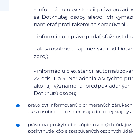
- informáciu o existencii práva požad
sa Dotknutej osoby alebo ich vymaza
namietať proti takémuto spracúvaniu;
- informáciu o práve podať sťažnosť d
- ak sa osobné údaje nezískali od Dotkn
zdroj;
- informáciu o existencii automatizov
22 ods. 1. a 4. Nariadenia a v týchto
ako aj význame a predpokladaných 
Dotknutú osobu;
právo byť informovaný o primeraných zárukách 
ak sa osobné údaje prenášajú do tretej krajiny
právo na poskytnutie kópie osobných údajov,
poskytnutie kópie spracúvaných osobných údajo