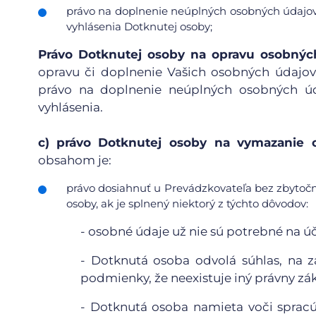
právo na doplnenie neúplných osobných údajov
vyhlásenia Dotknutej osoby;
Právo Dotknutej osoby na opravu osobnýc
opravu či doplnenie Vašich osobných údajov
právo na doplnenie neúplných osobných úd
vyhlásenia.
c)
právo Dotknutej osoby na vymazanie o
obsahom je:
právo dosiahnuť u Prevádzkovateľa bez zbytoč
osoby, ak je splnený niektorý z týchto dôvodov:
-
osobné údaje už nie sú potrebné na účel
-
Dotknutá osoba odvolá súhlas, na z
podmienky, že neexistuje iný právny zá
-
Dotknutá osoba namieta voči spracú