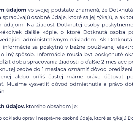
ným údajom
vo svojej podstate znamená, že Dotknut
 spracúvajú osobné údaje, ktoré sa jej týkajú, a ak t
ým údajom. Na žiadosť Dotknutej osoby poskytnem
kékoľvek ďalšie kópie, o ktoré Dotknutá osoba p
edajúci administratívnym nákladom. Ak Dotknutá
, informácie sa poskytnú v bežne používanej elektr
o iný spôsob. Informácie musia byť poskytnuté ok
ĺžiť dobu spracovania žiadosti o ďalšie 2 mesiace po
otknutej osobe do 1 mesiaca oznámiť dôvod predĺžen
nenej alebo príliš častej máme právo účtovať po
. Musíme vysvetliť dôvod odmietnutia a právo do
án.
h údajov,
ktorého obsahom je:
 odkladu opravil nesprávne osobné údaje, ktoré sa týkajú D