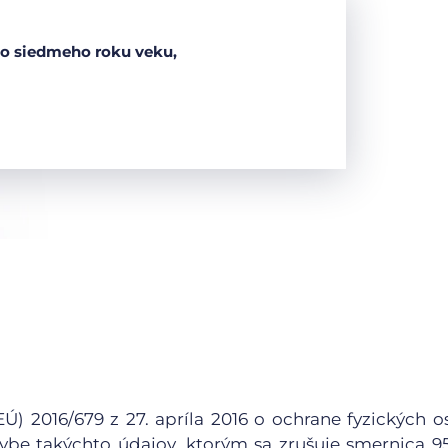
do siedmeho roku veku,
) 2016/679 z 27. apríla 2016 o ochrane fyzických o
be takýchto údajov, ktorým sa zrušuje smernica 9