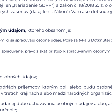
j len „Nariadenie GDPR“) a zákon č. 18/2018 Z. z. o 
rých zákonov (ďalej len „Zákon“) Vám ako dotknute
bným údajom,
ktorého obsahom je:
m, či sa spracúvajú osobné údaje, ktoré sa týkajú Dotknutej 
y spracúvané, právo získať prístup k spracúvaným osobný
 osobných údajov;
egóriách príjemcov, ktorým boli alebo budú osobn
v tretích krajinách alebo medzinárodných organizáci
kladanej dobe uchovávania osobných údajov alebo, ak
 určenie;