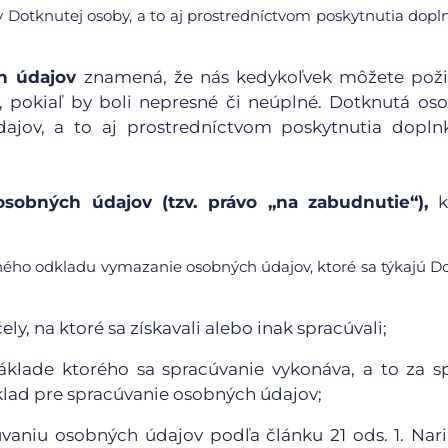
 Dotknutej osoby, a to aj prostredníctvom poskytnutia dop
h údajov
znamená, že nás kedykoľvek môžete poži
, pokiaľ by boli nepresné či neúplné. Dotknutá o
ajov, a to aj prostredníctvom poskytnutia dopln
sobných údajov (tzv. právo „na zabudnutie“),
k
ného odkladu vymazanie osobných údajov, ktoré sa týkajú D
y, na ktoré sa získavali alebo inak spracúvali;
áklade ktorého sa spracúvanie vykonáva, a to za s
klad pre spracúvanie osobných údajov;
vaniu osobných údajov podľa článku 21 ods. 1. Nar