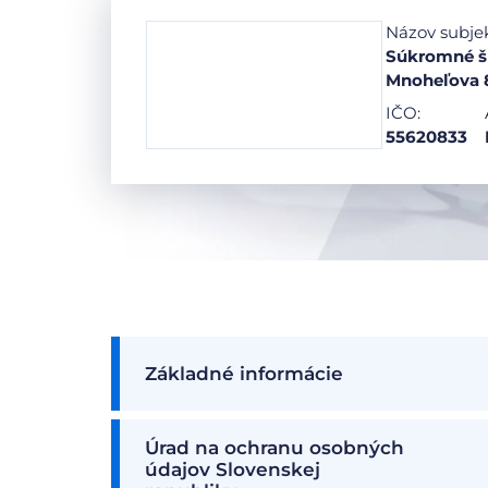
Názov subje
Súkromné šp
Mnoheľova 
IČO:
55620833
Základné informácie
Úrad na ochranu osobných
údajov Slovenskej