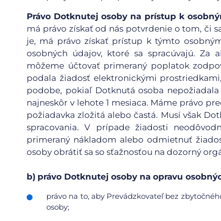
Právo Dotknutej osoby na prístup k osob
má právo získať od nás potvrdenie o tom, či sa
je, má právo získať prístup k týmto osobn
osobných údajov, ktoré sa spracúvajú. Za a
môžeme účtovať primeraný poplatok zodpov
podala žiadosť elektronickými prostriedkami
podobe, pokiaľ Dotknutá osoba nepožiadala 
najneskôr v lehote 1 mesiaca. Máme právo pred
požiadavka zložitá alebo častá. Musí však D
spracovania. V prípade žiadosti neodôvod
primeraný nákladom alebo odmietnuť žiadosť
osoby obrátiť sa so sťažnosťou na dozorný org
b)
právo Dotknutej osoby na opravu osobnýc
právo na to, aby Prevádzkovateľ bez zbytočného
osoby;