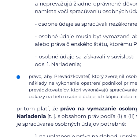
a neprevažujú žiadne oprávnené dôvo
namieta voči spracúvaniu osobných údaj
-
osobné údaje sa spracúvali nezákonne
-
osobné údaje musia byť vymazané, ab
alebo práva členského štátu, ktorému 
-
osobné údaje sa získavali v súvislos
ods. 1. Nariadenia;
právo, aby Prevádzkovateľ, ktorý zverejnil os
náklady na vykonanie opatrení podnikol prime
prevádzkovateľov, ktorí vykonávajú spracúvanie
odkazy na tieto osobné údaje, ich kópiu alebo re
pritom platí, že
právo na vymazanie osobný
Nariadenia
[t. j. s obsahom práv podľa (i) a (
je spracúvanie osobných údajov potrebné:
1.
na uplatnenie práva na slobodu prejav