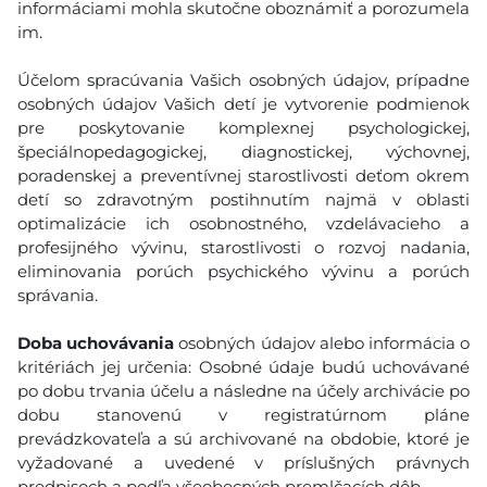
informáciami mohla skutočne oboznámiť a porozumela
im.
Účelom spracúvania Vašich osobných údajov, prípadne
osobných údajov Vašich detí je vytvorenie podmienok
pre poskytovanie komplexnej psychologickej,
špeciálnopedagogickej, diagnostickej, výchovnej,
poradenskej a preventívnej starostlivosti deťom okrem
detí so zdravotným postihnutím najmä v oblasti
optimalizácie ich osobnostného, vzdelávacieho a
profesijného vývinu, starostlivosti o rozvoj nadania,
eliminovania porúch psychického vývinu a porúch
správania.
Doba uchovávania
osobných údajov alebo informácia o
kritériách jej určenia: Osobné údaje budú uchovávané
po dobu trvania účelu a následne na účely archivácie po
dobu stanovenú v registratúrnom pláne
prevádzkovateľa a sú archivované na obdobie, ktoré je
vyžadované a uvedené v príslušných právnych
predpisoch a podľa všeobecných premlčacích dôb.