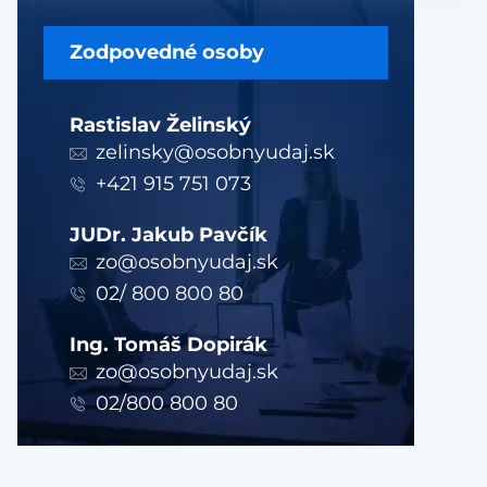
Zodpovedné osoby
Rastislav Želinský
zelinsky@osobnyudaj.sk
+421 915 751 073
JUDr. Jakub Pavčík
zo@osobnyudaj.sk
02/ 800 800 80
Ing. Tomáš Dopirák
zo@osobnyudaj.sk
02/800 800 80