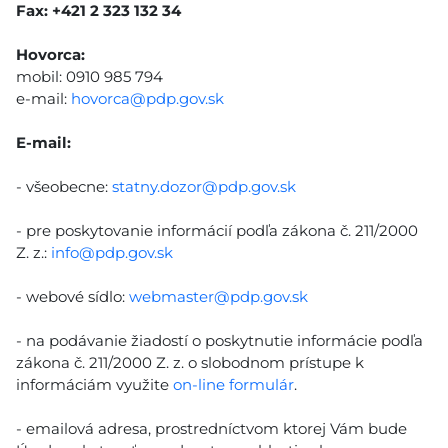
Fax: +421 2 323 132 34
Hovorca:
mobil: 0910 985 794
e-mail:
hovorca@pdp.gov.sk
E-mail:
- všeobecne:
statny.dozor@pdp.gov.sk
- pre poskytovanie informácií podľa zákona č. 211/2000
Z. z.:
info@pdp.gov.sk
- webové sídlo:
webmaster@pdp.gov.sk
- na podávanie žiadostí o poskytnutie informácie podľa
zákona č. 211/2000 Z. z. o slobodnom prístupe k
informáciám využite
on-line formulár
.
- emailová adresa, prostredníctvom ktorej Vám bude