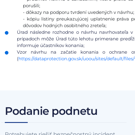
porušili;
- dôkazy na podporu tvrdení uvedených v návrhu;
- kópiu listiny preukazujúcej uplatnenie práva 
dôvodov hodných osobitného zreteľa;
Úrad následne rozhodne o návrhu navrhovateľa v 
prípadoch môže Úrad túto lehotu primerane predĺžiť
informuje účastníkov konania;
Vzor návrhu na začatie konania o ochrane 
(
https://dataprotection.gov.sk/uoou/sites/default/f
Podanie podnetu
Potrebujete riešiť bezpečnostný incident