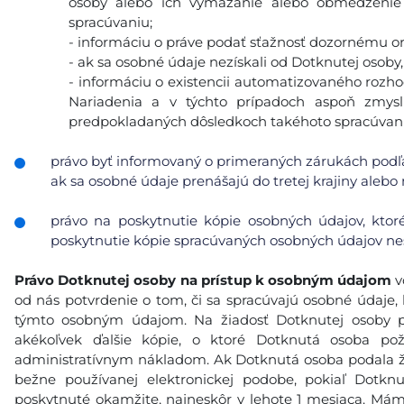
osoby alebo ich vymazanie alebo obmedzenie 
spracúvaniu;
- informáciu o práve podať sťažnosť dozornému o
- ak sa osobné údaje nezískali od Dotknutej osoby,
- informáciu o existencii automatizovaného rozhod
Nariadenia a v týchto prípadoch aspoň zmys
predpokladaných dôsledkoch takéhoto spracúvani
právo byť informovaný o primeraných zárukách podľa
ak sa osobné údaje prenášajú do tretej krajiny alebo
právo na poskytnutie kópie osobných údajov, ktor
poskytnutie kópie spracúvaných osobných údajov nes
Právo Dotknutej osoby na prístup k osobným údajom
v
od nás potvrdenie o tom, či sa spracúvajú osobné údaje, k
týmto osobným údajom. Na žiadosť Dotknutej osoby p
akékoľvek ďalšie kópie, o ktoré Dotknutá osoba po
administratívnym nákladom. Ak Dotknutá osoba podala ži
bežne používanej elektronickej podobe, pokiaľ Dotkn
poskytnuté okamžite, najneskôr v lehote 1 mesiaca. Máme