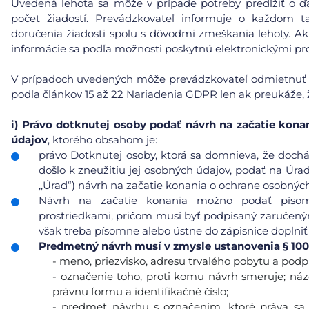
Uvedená lehota sa môže v prípade potreby predĺžiť o ďa
počet žiadostí. Prevádzkovateľ informuje o každom
doručenia žiadosti spolu s dôvodmi zmeškania lehoty. Ak
informácie sa podľa možnosti poskytnú elektronickými pro
V prípadoch uvedených môže prevádzkovateľ odmietnuť ko
podľa článkov 15 až 22 Nariadenia GDPR len ak preukáže, ž
i)
Právo dotknutej osoby podať návrh na začatie kona
údajov
, ktorého obsahom je:
právo Dotknutej osoby, ktorá sa domnieva, že doc
došlo k zneužitiu jej osobných údajov, podať na Úra
,,Úrad“) návrh na začatie konania o ochrane osobnýc
Návrh na začatie konania možno podať písomn
prostriedkami, pričom musí byť podpísaný zaručeným
však treba písomne alebo ústne do zápisnice doplniť
Predmetný návrh musí v zmysle ustanovenia § 100
- meno, priezvisko, adresu trvalého pobytu a podp
- označenie toho, proti komu návrh smeruje; názo
právnu formu a identifikačné číslo;
- predmet návrhu s označením, ktoré práva sa 