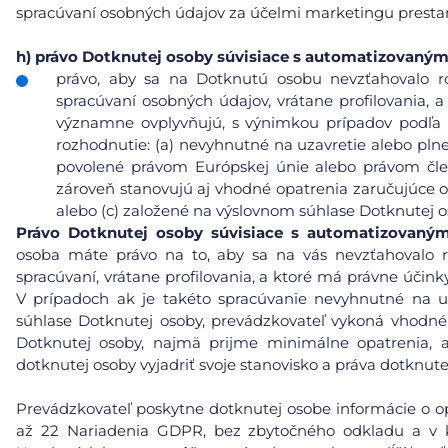
spracúvaní osobných údajov za účelmi marketingu prest
h)
právo Dotknutej osoby súvisiace s automatizovaný
právo, aby sa na Dotknutú osobu nevzťahovalo r
spracúvaní osobných údajov, vrátane profilovania, a
významne ovplyvňujú, s výnimkou prípadov podľa čl
rozhodnutie: (a) nevyhnutné na uzavretie alebo pl
povolené právom Európskej únie alebo právom čle
zároveň stanovujú aj vhodné opatrenia zaručujúce 
alebo (c) založené na výslovnom súhlase Dotknutej o
Právo Dotknutej osoby súvisiace s automatizovaný
osoba máte právo na to, aby sa na vás nevzťahovalo 
spracúvaní, vrátane profilovania, a ktoré má právne účin
V prípadoch ak je takéto spracúvanie nevyhnutné na u
súhlase Dotknutej osoby, prevádzkovateľ vykoná vhodn
Dotknutej osoby, najmä prijme minimálne opatrenia, a
dotknutej osoby vyjadriť svoje stanovisko a práva dotknu
Prevádzkovateľ poskytne dotknutej osobe informácie o opat
až 22 Nariadenia GDPR, bez zbytočného odkladu a v 