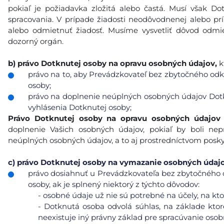
pokiaľ je požiadavka zložitá alebo častá. Musí však 
spracovania. V prípade žiadosti neodôvodnenej alebo p
alebo odmietnuť žiadosť. Musíme vysvetliť dôvod odmie
dozorný orgán.
b)
právo Dotknutej osoby na opravu osobných údajov,
k
právo na to, aby Prevádzkovateľ bez zbytočného odkl
osoby;
právo na doplnenie neúplných osobných údajov Dotk
vyhlásenia Dotknutej osoby;
Právo Dotknutej osoby na opravu osobných údajov
doplnenie Vašich osobných údajov, pokiaľ by boli n
neúplných osobných údajov, a to aj prostredníctvom posk
c)
právo Dotknutej osoby na vymazanie osobných údajov 
právo dosiahnuť u Prevádzkovateľa bez zbytočného 
osoby, ak je splnený niektorý z týchto dôvodov:
-
osobné údaje už nie sú potrebné na účely, na ktor
-
Dotknutá osoba odvolá súhlas, na základe ktor
neexistuje iný právny základ pre spracúvanie osob