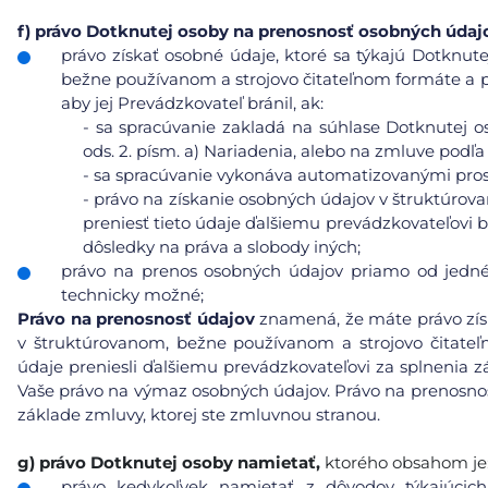
f)
právo Dotknutej osoby na prenosnosť osobných údaj
právo získať osobné údaje, ktoré sa týkajú Dotknute
bežne používanom a strojovo čitateľnom formáte a pr
aby jej Prevádzkovateľ bránil, ak:
-
sa spracúvanie zakladá na súhlase Dotknutej os
ods. 2. písm. a) Nariadenia, alebo na zmluve podľa 
-
sa spracúvanie vykonáva automatizovanými pros
-
právo na získanie osobných údajov v štruktúrov
preniesť tieto údaje ďalšiemu prevádzkovateľovi b
dôsledky na práva a slobody iných;
právo na prenos osobných údajov priamo od jedné
technicky možné;
Právo na prenosnosť údajov
znamená, že máte právo získ
v štruktúrovanom, bežne používanom a strojovo čitat
údaje preniesli ďalšiemu prevádzkovateľovi za splnenia
Vaše právo na výmaz osobných údajov. Právo na prenosnosť
základe zmluvy, ktorej ste zmluvnou stranou.
g)
právo Dotknutej osoby namietať,
ktorého obsahom je
právo kedykoľvek namietať z dôvodov týkajúcich 