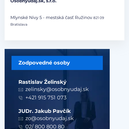
Osobnyudaj.sk, s.r.o.
Mlynské Nivy 5 - mestská časť Ružinov
821 09
Bratislava
Zodpovedné osoby
Rastislav Želinský
zelinsky@osobnyudaj.sk
+421 915 751 073
JUDr. Jakub Pavčík
zo@osobnyudaj.sk
02/ 800 800 80