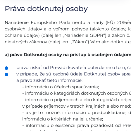
Práva dotknutej osoby
Nariadenie Európskeho Parlamentu a Rady (EÚ) 2016/679
osobných údajov a o voľnom pohybe takýchto údajov, k
ochrane údajov) (ďalej len „Nariadenie GDPR“) a zákon č.
niektorých zákonov (ďalej len „Zákon“) Vám ako dotknutej
a)
právo Dotknutej osoby na prístup k osobným údajo
právo získať od Prevádzkovateľa potvrdenie o tom, či
v prípade, že sú osobné údaje Dotknutej osoby sp
a právo získať tieto informácie:
- informáciu o účeloch spracúvania;
- informáciu o kategóriách dotknutých osobných ú
- informáciu o príjemcoch alebo kategóriách prí
v prípade príjemcov v tretích krajinách alebo med
- ak je to možné, informáciu o predpokladanej 
informáciu o kritériách na jej určenie;
- informáciu o existencii práva požadovať od Pr