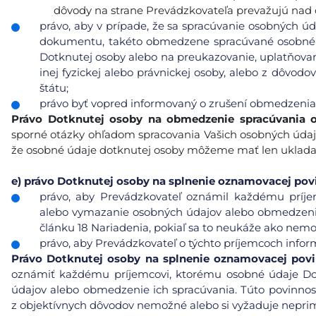
dôvody na strane Prevádzkovateľa prevažujú nad
právo, aby v prípade, že sa spracúvanie osobných úd
dokumentu, takéto obmedzene spracúvané osobné ú
Dotknutej osoby alebo na preukazovanie, uplatňovan
inej fyzickej alebo právnickej osoby, alebo z dôvod
štátu;
právo byť vopred informovaný o zrušení obmedzenia
Právo Dotknutej osoby na obmedzenie spracúvania 
sporné otázky ohľadom spracovania Vašich osobných údaj
že osobné údaje dotknutej osoby môžeme mať len ukladať 
e)
právo Dotknutej osoby na splnenie oznamovacej pov
právo, aby Prevádzkovateľ oznámil každému príje
alebo vymazanie osobných údajov alebo obmedzenie 
článku 18 Nariadenia, pokiaľ sa to neukáže ako nemo
právo, aby Prevádzkovateľ o týchto príjemcoch info
Právo
Dotknutej osoby na splnenie oznamovacej pov
oznámiť každému príjemcovi, ktorému osobné údaje Do
údajov alebo obmedzenie ich spracúvania. Túto povinnos
z objektívnych dôvodov nemožné alebo si vyžaduje neprim