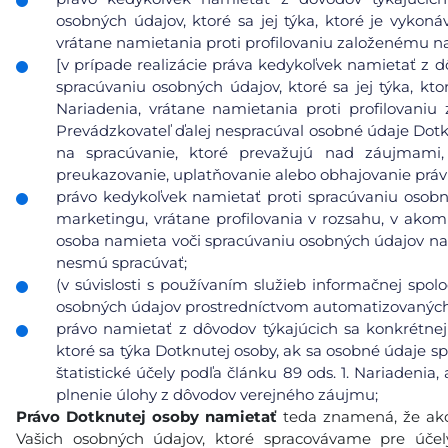
osobných údajov, ktoré sa jej týka, ktoré je vykoná
vrátane namietania proti profilovaniu založenému n
[v prípade realizácie práva kedykoľvek namietať z d
spracúvaniu osobných údajov, ktoré sa jej týka, kto
Nariadenia, vrátane namietania proti profilovani
Prevádzkovateľ ďalej nespracúval osobné údaje Dot
na spracúvanie, ktoré prevažujú nad záujmami
preukazovanie, uplatňovanie alebo obhajovanie prá
právo kedykoľvek namietať proti spracúvaniu osobn
marketingu, vrátane profilovania v rozsahu, v ako
osoba namieta voči spracúvaniu osobných údajov na
nesmú spracúvať;
(v súvislosti s používaním služieb informačnej spol
osobných údajov prostredníctvom automatizovaných p
právo namietať z dôvodov týkajúcich sa konkrétnej
ktoré sa týka Dotknutej osoby, ak sa osobné údaje s
štatistické účely podľa článku 89 ods. 1. Nariadeni
plnenie úlohy z dôvodov verejného záujmu;
Právo Dotknutej osoby namietať
teda znamená, že ako
Vašich osobných údajov, ktoré spracovávame pre úče