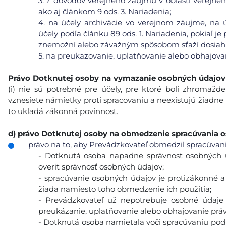
3.
z dôvodov verejného záujmu v oblasti verejného 
ako aj článkom 9 ods. 3. Nariadenia;
4.
na účely archivácie vo verejnom záujme, na ú
účely podľa článku 89 ods. 1. Nariadenia, pokiaľ j
znemožní alebo závažným spôsobom sťaží dosiahnu
5.
na preukazovanie, uplatňovanie alebo obhajova
Právo Dotknutej osoby na vymazanie
osobných údajov
(i) nie sú potrebné pre účely, pre ktoré boli zhromaždené
vznesiete námietky proti spracovaniu a neexistujú žiadne
to ukladá zákonná povinnosť.
d)
právo Dotknutej osoby na obmedzenie spracúvania 
právo na to, aby Prevádzkovateľ obmedzil spracúvanie
- Dotknutá osoba napadne správnosť osobných 
overiť správnosť osobných údajov;
- spracúvanie osobných údajov je protizákonné 
žiada namiesto toho obmedzenie ich použitia;
- Prevádzkovateľ už nepotrebuje osobné údaje 
preukázanie, uplatňovanie alebo obhajovanie prá
- Dotknutá osoba namietala voči spracúvaniu podľa 