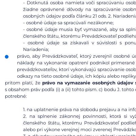
-
Dotknutá osoba namieta voči spracúvaniu osobn
žiadne oprávnené dôvody na spracúvanie osobn
osobných údajov podľa článku 21 ods. 2. Nariadeni
-
osobné údaje sa spracúvali nezákonne;
-
osobné údaje musia byť vymazané, aby sa splni
členského štátu, ktorému Prevádzkovateľ podlieh
-
osobné údaje sa získavali v súvislosti s pon
Nariadenia;
právo, aby Prevádzkovateľ, ktorý zverejnil osobné 
náklady na vykonanie opatrení podnikol primerané 
prevádzkovateľov, ktorí vykonávajú spracúvanie osob
odkazy na tieto osobné údaje, ich kópiu alebo repliky
pritom platí, že
právo na vymazanie osobných údajov s 
s obsahom práv podľa (i) a (ii) tohto písm. c) bodu J. toh
potrebné:
1.
na uplatnenie práva na slobodu prejavu a na inf
2.
na splnenie zákonnej povinnosti, ktorá si v
členského štátu, ktorému Prevádzkovateľ podlie
alebo pri výkone verejnej moci zverenej Prevádzko