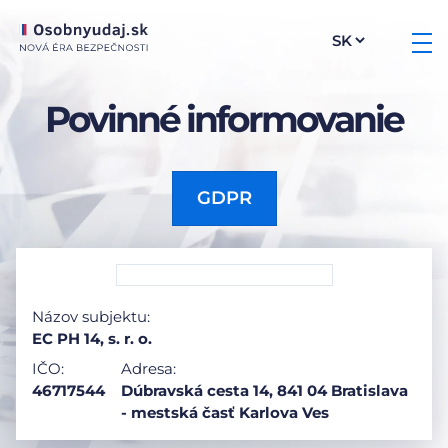
Povinné informovanie
GDPR
Názov subjektu:
EC PH 14, s. r. o.
IČO:
Adresa:
46717544
Dúbravská cesta 14, 841 04 Bratislava
- mestská časť Karlova Ves