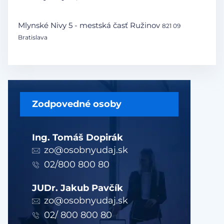
Mlynské Nivy 5 - mestská časť Ružinov
821 09
Bratislava
Zodpovedné osoby
Ing. Tomáš Dopirák
zo@osobnyudaj.sk
02/800 800 80
JUDr. Jakub Pavčík
zo@osobnyudaj.sk
02/ 800 800 80