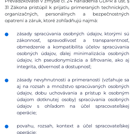
Prevádzkovateľ v zmysle čl. 24 nariadenia GDPR a ust. §
31 Zákona pristúpil k prijatiu primeraných technických,
organizačných, personálnych a bezpečnostných
opatrení a záruk, ktoré zohľadňujú najmä:
zásady spracúvania osobných údajov, ktorými sú
zákonnosť, spravodlivosť a transparentnosť,
obmedzenie a kompatibilita účelov spracúvania
osobných údajov, ďalej minimalizácia osobných
údajov, ich pseudonymizácia a šifrovanie, ako aj
integrita, dôvernosť a dostupnosť;
zásady nevyhnutnosti a primeranosti (vzťahuje sa
aj na rozsah a množstvo spracúvaných osobných
údajov, dobu uchovávania a prístup k osobným
údajom dotknutej osoby) spracúvania osobných
údajov s ohľadom na účel spracovateľskej
operácie;
povahu, rozsah, kontext a účel spracovateľskej
operácie;