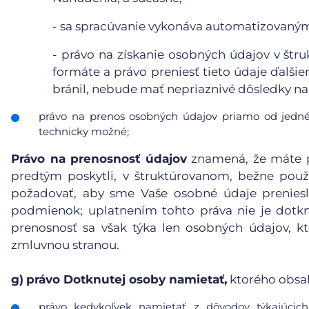
-
sa spracúvanie vykonáva automatizovanými
-
právo na získanie osobných údajov v štr
formáte a právo preniesť tieto údaje ďalši
bránil, nebude mať nepriaznivé dôsledky na 
právo na prenos osobných údajov priamo od jedné
technicky možné;
Právo na prenosnosť údajov
znamená, že máte p
predtým poskytli, v štruktúrovanom, bežne pou
požadovať, aby sme Vaše osobné údaje preniesl
podmienok; uplatnením tohto práva nie je dotk
prenosnosť sa však týka len osobných údajov, kt
zmluvnou stranou.
g)
právo Dotknutej osoby namietať,
ktorého obsa
právo kedykoľvek namietať z dôvodov týkajúcich 