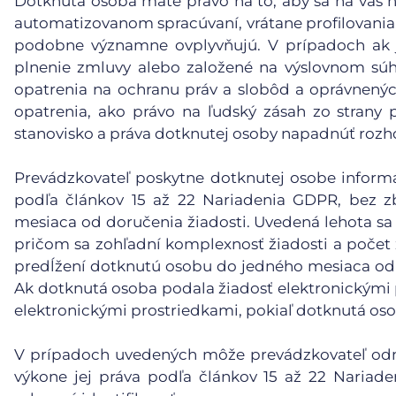
Dotknutá osoba máte právo na to, aby sa na vás n
automatizovanom spracúvaní, vrátane profilovania, 
podobne významne ovplyvňujú. V prípadoch ak j
plnenie zmluvy alebo založené na výslovnom súh
opatrenia na ochranu práv a slobôd a oprávnený
opatrenia, ako právo na ľudský zásah zo strany p
stanovisko a práva dotknutej osoby napadnúť rozh
Prevádzkovateľ poskytne dotknutej osobe informáci
podľa článkov 15 až 22 Nariadenia GDPR, bez 
mesiaca od doručenia žiadosti. Uvedená lehota sa 
pričom sa zohľadní komplexnosť žiadosti a počet
predĺžení dotknutú osobu do jedného mesiaca od 
Ak dotknutá osoba podala žiadosť elektronickými 
elektronickými prostriedkami, pokiaľ dotknutá oso
V prípadoch uvedených môže prevádzkovateľ odmi
výkone jej práva podľa článkov 15 až 22 Nariad