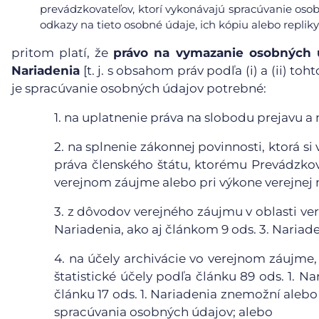
prevádzkovateľov, ktorí vykonávajú spracúvanie osob
odkazy na tieto osobné údaje, ich kópiu alebo repliky
pritom platí, že
právo na vymazanie osobných ú
Nariadenia
[t. j. s obsahom práv podľa (i) a (ii) t
je spracúvanie osobných údajov potrebné:
1.
na uplatnenie práva na slobodu prejavu a 
2.
na splnenie zákonnej povinnosti, ktorá s
práva členského štátu, ktorému Prevádzkova
verejnom záujme alebo pri výkone verejnej 
3.
z dôvodov verejného záujmu v oblasti vere
Nariadenia, ako aj článkom 9 ods. 3. Nariade
4.
na účely archivácie vo verejnom záujme,
štatistické účely podľa článku 89 ods. 1. N
článku 17 ods. 1. Nariadenia znemožní aleb
spracúvania osobných údajov; alebo