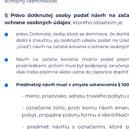
schopný identifikovať.
i)
Právo dotknutej osoby podať návrh na zača
ochrane osobných údajov
, ktorého obsahom je:
právo Dotknutej osoby, ktorá sa domnieva, že doc
došlo k zneužitiu jej osobných údajov, podať na Úra
,,Úrad“) návrh na začatie konania o ochrane osobnýc
Návrh na začatie konania možno podať písomn
prostriedkami, pričom musí byť podpísaný zaručeným
však treba písomne alebo ústne do zápisnice doplniť
Predmetný návrh musí v zmysle ustanovenia § 100
- meno, priezvisko, adresu trvalého pobytu 
- označenie toho, proti komu návrh smeruj
pobyt, prípadne právnu formu a identifikačn
- predmet návrhu s označením, ktoré pr