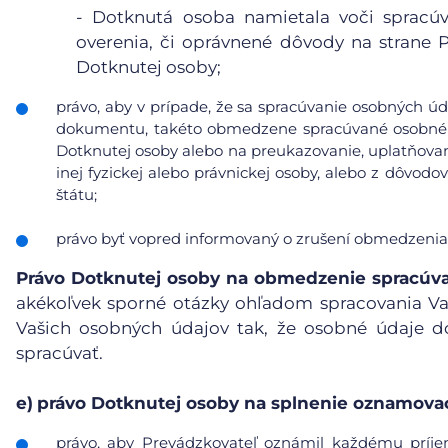
- Dotknutá osoba namietala voči spracúv
overenia, či oprávnené dôvody na strane
Dotknutej osoby;
právo, aby v prípade, že sa spracúvanie osobných úd
dokumentu, takéto obmedzene spracúvané osobné ú
Dotknutej osoby alebo na preukazovanie, uplatňovan
inej fyzickej alebo právnickej osoby, alebo z dôvod
štátu;
právo byť vopred informovaný o zrušení obmedzenia
Právo Dotknutej osoby na obmedzenie spracúv
akékoľvek sporné otázky ohľadom spracovania V
Vašich osobných údajov tak, že osobné údaje d
spracúvať.
e)
právo Dotknutej osoby na splnenie oznamovac
právo, aby Prevádzkovateľ oznámil každému príje