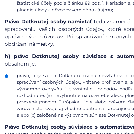
štatistické účely podľa článku 89 ods. 1. Nariadeni
plnenie úlohy z dôvodov verejného záujmu;
Právo Dotknutej osoby namietať
teda znamená, ž
spracovaniu Vašich osobných údajov, ktoré sp
oprávnených dôvodov. Pri spracúvaní osobných
obdržaní námietky.
h)
právo Dotknutej osoby súvisiace s auto
obsahom je:
právo, aby sa na Dotknutú osobu nevzťahovalo r
spracúvaní osobných údajov, vrátane profilovania, a
významne ovplyvňujú, s výnimkou prípadov podľa čl
rozhodnutie: (a) nevyhnutné na uzavretie alebo pl
povolené právom Európskej únie alebo právom čle
zároveň stanovujú aj vhodné opatrenia zaručujúce 
alebo (c) založené na výslovnom súhlase Dotknutej o
Právo Dotknutej osoby súvisiace s automatiz