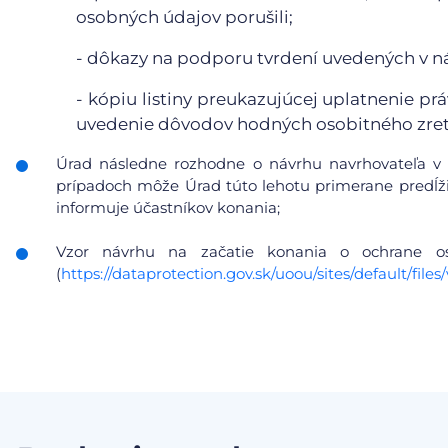
osobných údajov porušili;
- dôkazy na podporu tvrdení uvedených v n
- kópiu listiny preukazujúcej uplatnenie pr
uvedenie dôvodov hodných osobitného zret
Úrad následne rozhodne o návrhu navrhovateľa v 
prípadoch môže Úrad túto lehotu primerane predĺžiť
informuje účastníkov konania;
Vzor návrhu na začatie konania o ochrane 
(
https://dataprotection.gov.sk/uoou/sites/default/f