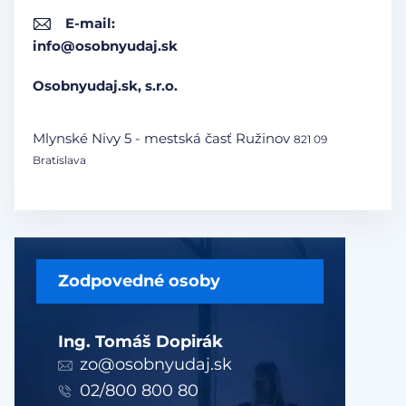
E-mail:
info@osobnyudaj.sk
Osobnyudaj.sk, s.r.o.
Mlynské Nivy 5 - mestská časť Ružinov
821 09
Bratislava
Zodpovedné osoby
Ing. Tomáš Dopirák
zo@osobnyudaj.sk
02/800 800 80