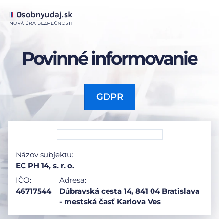
Povinné informovanie
GDPR
Názov subjektu:
EC PH 14, s. r. o.
IČO:
Adresa:
46717544
Dúbravská cesta 14, 841 04 Bratislava
- mestská časť Karlova Ves