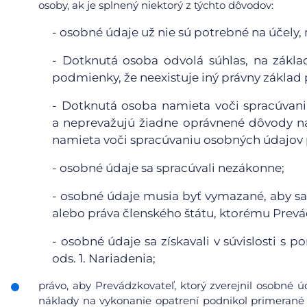
osoby, ak je splnený niektorý z týchto dôvodov:
-
osobné údaje už nie sú potrebné na účely, n
-
Dotknutá osoba odvolá súhlas, na základ
podmienky, že neexistuje iný právny základ
-
Dotknutá osoba namieta voči spracúvaniu
a neprevažujú žiadne oprávnené dôvody n
namieta voči spracúvaniu osobných údajov p
-
osobné údaje sa spracúvali nezákonne;
-
osobné údaje musia byť vymazané, aby sa 
alebo práva členského štátu, ktorému Prevá
-
osobné údaje sa získavali v súvislosti s 
ods. 1. Nariadenia;
právo, aby Prevádzkovateľ, ktorý zverejnil osobné 
náklady na vykonanie opatrení podnikol primerané 