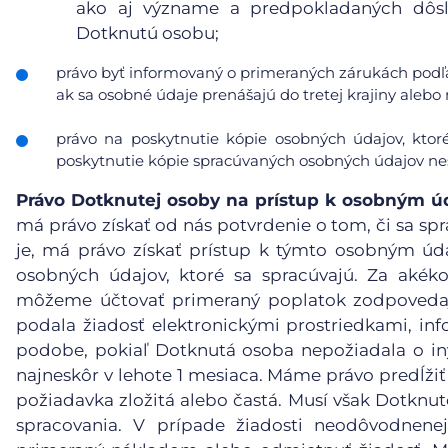
ako aj význame a predpokladaných dôsl
Dotknutú osobu;
právo byť informovaný o primeraných zárukách podľa
ak sa osobné údaje prenášajú do tretej krajiny aleb
právo na poskytnutie kópie osobných údajov, ktor
poskytnutie kópie spracúvaných osobných údajov nes
Právo Dotknutej osoby na prístup k osobným 
má právo získať od nás potvrdenie o tom, či sa spr
je, má právo získať prístup k týmto osobným ú
osobných údajov, ktoré sa spracúvajú. Za akéko
môžeme účtovať primeraný poplatok zodpovedaj
podala žiadosť elektronickými prostriedkami, inf
podobe, pokiaľ Dotknutá osoba nepožiadala o in
najneskôr v lehote 1 mesiaca. Máme právo predĺžiť
požiadavka zložitá alebo častá. Musí však Dotknu
spracovania. V prípade žiadosti neodôvodnene