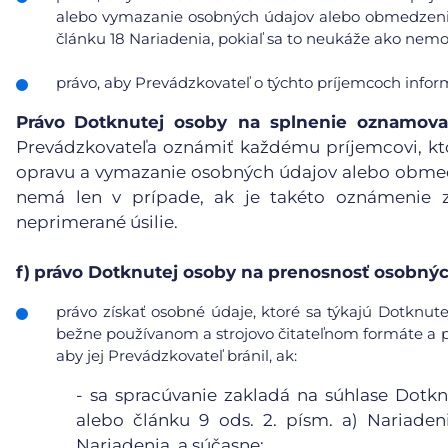
alebo vymazanie osobných údajov alebo obmedzenie 
článku 18 Nariadenia, pokiaľ sa to neukáže ako nemo
právo, aby Prevádzkovateľ o týchto príjemcoch info
Právo
Dotknutej osoby na splnenie oznamova
Prevádzkovateľa oznámiť každému príjemcovi, kt
opravu a vymazanie osobných údajov alebo obmedz
nemá len v prípade, ak je takéto oznámenie 
neprimerané úsilie.
f)
právo Dotknutej osoby na prenosnosť osobnýc
právo získať osobné údaje, ktoré sa týkajú Dotknute
bežne používanom a strojovo čitateľnom formáte a pr
aby jej Prevádzkovateľ bránil, ak:
-
sa spracúvanie zakladá na súhlase Dotkn
alebo článku 9 ods. 2. písm. a) Nariaden
Nariadenia, a súčasne;