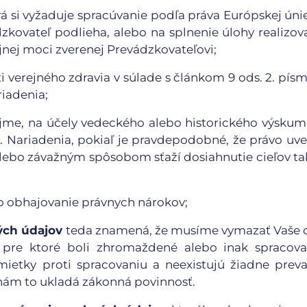
rá si vyžaduje spracúvanie podľa práva Európskej úni
zkovateľ podlieha, alebo na splnenie úlohy realizov
nej moci zverenej Prevádzkovateľovi;
verejného zdravia v súlade s článkom 9 ods. 2. písm. 
riadenia;
ujme, na účely vedeckého alebo historického výskum
 1. Nariadenia, pokiaľ je pravdepodobné, že právo uv
 alebo závažným spôsobom sťaží dosiahnutie cieľov t
o obhajovanie právnych nárokov;
ých údajov
teda znamená, že musíme vymazať Vaše 
, pre ktoré boli zhromaždené alebo inak spracovan
námietky proti spracovaniu a neexistujú žiadne prev
 nám to ukladá zákonná povinnosť.