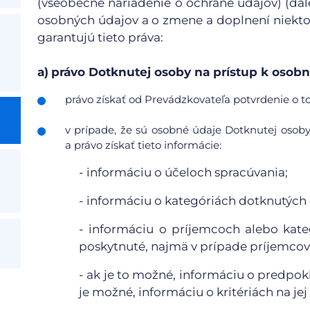
(všeobecné nariadenie o ochrane údajov) (ďale
osobných údajov a o zmene a doplnení niekto
garantujú tieto práva:
a)
právo Dotknutej osoby na prístup k oso
právo získať od Prevádzkovateľa potvrdenie o to
v prípade, že sú osobné údaje Dotknutej osob
a právo získať tieto informácie:
- informáciu o účeloch spracúvania;
- informáciu o kategóriách dotknutých
- informáciu o príjemcoch alebo kat
poskytnuté, najmä v prípade príjemcov 
- ak je to možné, informáciu o predpo
je možné, informáciu o kritériách na jej