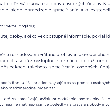
ovať od Prevádzkovateľa opravu osobných údajov týk
nie alebo obmedzenie spracúvania a o existencii
ozornému orgánu;
utej osoby, akékoľvek dostupné informácie, pokiaľ id
aného rozhodovania vrátane profilovania uvedeného v
 prípadoch aspoň zmysluplné informácie o použitom p
dôsledkoch takéhoto spracúvania osobných údaj
podľa článku 46 Nariadenia, týkajúcich sa prenosu osobných
 alebo medzinárodnej organizácii;
 ktoré sa spracúvajú, avšak za dodržania podmienky, že 
v nesmie mať nepriaznivé dôsledky na práva a slobody inýc