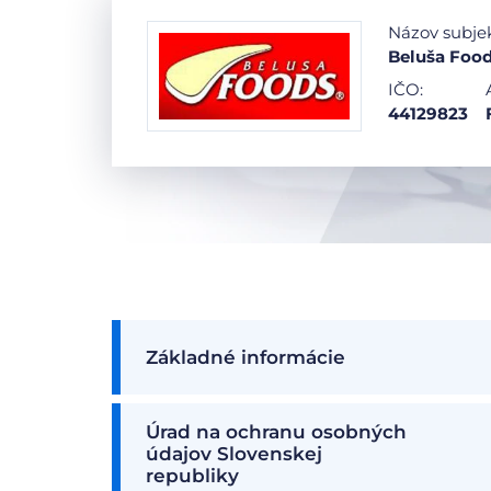
Názov subje
Beluša Foods
IČO:
44129823
Základné informácie
Úrad na ochranu osobných
údajov Slovenskej
republiky