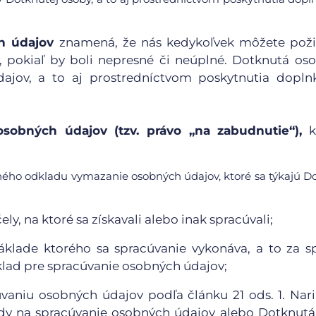
h údajov
znamená, že nás kedykoľvek môžete poži
, pokiaľ by boli nepresné či neúplné. Dotknutá o
ajov, a to aj prostredníctvom poskytnutia dopln
sobných údajov (tzv. právo „na zabudnutie“),
k
ného odkladu vymazanie osobných údajov, ktoré sa týkajú D
y, na ktoré sa získavali alebo inak spracúvali;
áklade ktorého sa spracúvanie vykonáva, a to za s
klad pre spracúvanie osobných údajov;
vaniu osobných údajov podľa článku 21 ods. 1. Nar
dy na spracúvanie osobných údajov alebo Dotknut