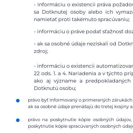
- informáciu o existencii práva požad
sa Dotknutej osoby alebo ich vymaza
namietať proti takémuto spracúvaniu;
- informáciu o práve podať sťažnosť d
- ak sa osobné údaje nezískali od Dotkn
zdroj;
- informáciu o existencii automatizov
22 ods. 1. a 4. Nariadenia a v týchto
ako aj význame a predpokladaných 
Dotknutú osobu;
právo byť informovaný o primeraných zárukách 
ak sa osobné údaje prenášajú do tretej krajiny
právo na poskytnutie kópie osobných údajov,
poskytnutie kópie spracúvaných osobných údajo