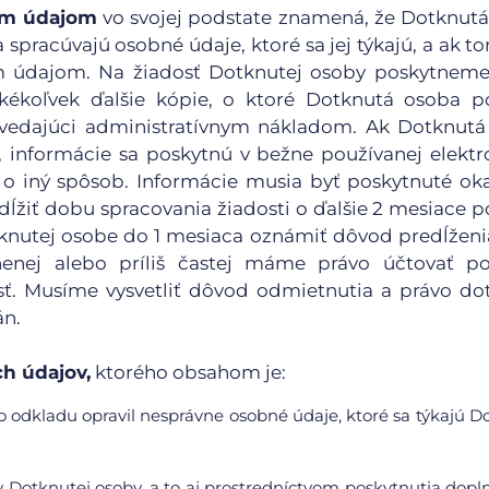
ným údajom
vo svojej podstate znamená, že Dotknut
 spracúvajú osobné údaje, ktoré sa jej týkajú, a ak t
ým údajom. Na žiadosť Dotknutej osoby poskytnem
kékoľvek ďalšie kópie, o ktoré Dotknutá osoba p
edajúci administratívnym nákladom. Ak Dotknutá
, informácie sa poskytnú v bežne používanej elektr
o iný spôsob. Informácie musia byť poskytnuté ok
ĺžiť dobu spracovania žiadosti o ďalšie 2 mesiace po
otknutej osobe do 1 mesiaca oznámiť dôvod predĺžen
nenej alebo príliš častej máme právo účtovať po
. Musíme vysvetliť dôvod odmietnutia a právo do
án.
h údajov,
ktorého obsahom je:
 odkladu opravil nesprávne osobné údaje, ktoré sa týkajú D
 Dotknutej osoby, a to aj prostredníctvom poskytnutia dop