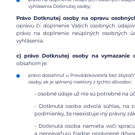
vyhlásenia Dotknutej osoby;
Právo Dotknutej osoby na opravu osobnýc
opravu či doplnenie Vašich osobných údajov
právo na doplnenie neúplných osobných úd
vyhlásenia.
c)
právo Dotknutej osoby na vymazanie o
obsahom je:
právo dosiahnuť u Prevádzkovateľa bez zbytoč
osoby, ak je splnený niektorý z týchto dôvodov:
-
osobné údaje už nie sú potrebné na účel
-
Dotknutá osoba odvolá súhlas, na z
podmienky, že neexistuje iný právny zá
-
Dotknutá osoba namieta voči spracú
a neprevažujú žiadne oprávnené dôvo