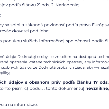
ov podľa článku 21 ods. 2. Nariadenia;
;
y sa splnila zákonná povinnosť podľa práva Európsk
Prevádzkovateľ podlieha;
ti s ponukou služieb informačnej spoločnosti podľa č
obné údaje Dotknutej osoby, so zreteľom na dostupnú techn
rané opatrenia vrátane technických opatrení, aby informov
 osobných údajov, že Dotknutá osoba ich žiada, aby vymazal
pliky;
ch údajov s obsahom práv podľa článku 17 ods. 1
ii) tohto písm. c) bodu J. tohto dokumentu]
nevznikne
u a na informácie;