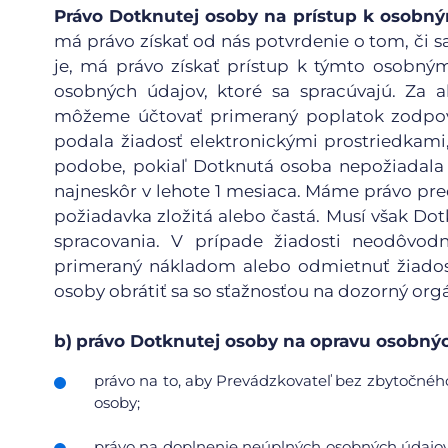
Právo Dotknutej osoby na prístup k osob
má právo získať od nás potvrdenie o tom, či sa
je, má právo získať prístup k týmto osobn
osobných údajov, ktoré sa spracúvajú. Za a
môžeme účtovať primeraný poplatok zodpov
podala žiadosť elektronickými prostriedkami
podobe, pokiaľ Dotknutá osoba nepožiadala 
najneskôr v lehote 1 mesiaca. Máme právo pred
požiadavka zložitá alebo častá. Musí však D
spracovania. V prípade žiadosti neodôvod
primeraný nákladom alebo odmietnuť žiadosť
osoby obrátiť sa so sťažnosťou na dozorný org
b)
právo Dotknutej osoby na opravu osobnýc
právo na to, aby Prevádzkovateľ bez zbytočného
osoby;
právo na doplnenie neúplných osobných údajov