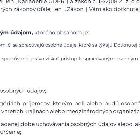
j len „Nariadenie GDPR“) a zákon č. 18/2018 Z. z. o 
rých zákonov (ďalej len „Zákon“) Vám ako dotknute
bným údajom,
ktorého obsahom je:
m, či sa spracúvajú osobné údaje, ktoré sa týkajú Dotknutej 
y spracúvané, právo získať prístup k spracúvaným osobný
 osobných údajov;
egóriách príjemcov, ktorým boli alebo budú osobn
v tretích krajinách alebo medzinárodných organizáci
kladanej dobe uchovávania osobných údajov alebo, ak
 určenie;