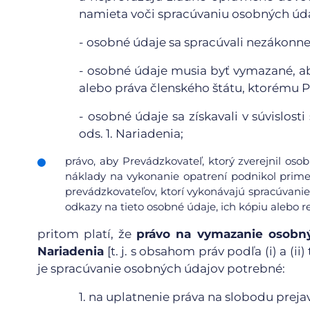
namieta voči spracúvaniu osobných údaj
-
osobné údaje sa spracúvali nezákonne
-
osobné údaje musia byť vymazané, ab
alebo práva členského štátu, ktorému 
-
osobné údaje sa získavali v súvislos
ods. 1. Nariadenia;
právo, aby Prevádzkovateľ, ktorý zverejnil os
náklady na vykonanie opatrení podnikol prime
prevádzkovateľov, ktorí vykonávajú spracúvanie
odkazy na tieto osobné údaje, ich kópiu alebo re
pritom platí, že
právo na vymazanie osobný
Nariadenia
[t. j. s obsahom práv podľa (i) a (
je spracúvanie osobných údajov potrebné:
1.
na uplatnenie práva na slobodu prejav