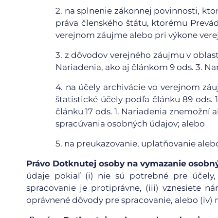
2.
na splnenie zákonnej povinnosti, kto
práva členského štátu, ktorému Prevád
verejnom záujme alebo pri výkone verej
3.
z dôvodov verejného záujmu v oblasti 
Nariadenia, ako aj článkom 9 ods. 3. Na
4.
na účely archivácie vo verejnom zá
štatistické účely podľa článku 89 ods.
článku 17 ods. 1. Nariadenia znemožní
spracúvania osobných údajov; alebo
5.
na preukazovanie, uplatňovanie aleb
Právo Dotknutej osoby na vymazanie
osobn
údaje pokiaľ (i) nie sú potrebné pre účely
spracovanie je protiprávne, (iii) vznesiete 
oprávnené dôvody pre spracovanie, alebo (iv)