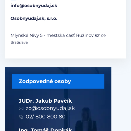
info@osobnyudaj.sk
Osobnyudaj.sk, s.r.o.
Mlynské Nivy 5 - mestská časť Ružinov
821 09
Bratislava
Zodpovedné osoby
JUDr. Jakub Pavčík
zo@osobnyudaj.sk
02/ 800 800 80
Ing. Tomáš Dopirák