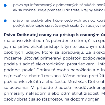
právo byť informovaný o primeraných zárukách podľa
ak sa osobné údaje prenášajú do tretej krajiny aleb
právo na poskytnutie kópie osobných údajov, ktor
poskytnutie kópie spracúvaných osobných údajov nes
Právo Dotknutej osoby na prístup k osobným 
má právo získať od nás potvrdenie o tom, či sa spr
je, má právo získať prístup k týmto osobným ú
osobných údajov, ktoré sa spracúvajú. Za akéko
môžeme účtovať primeraný poplatok zodpovedaj
podala žiadosť elektronickými prostriedkami, inf
podobe, pokiaľ Dotknutá osoba nepožiadala o in
najneskôr v lehote 1 mesiaca. Máme právo predĺžiť
požiadavka zložitá alebo častá. Musí však Dotknu
spracovania. V prípade žiadosti neodôvodnene
primeraný nákladom alebo odmietnuť žiadosť. Mu
osoby obrátiť sa so sťažnosťou na dozorný orgán.