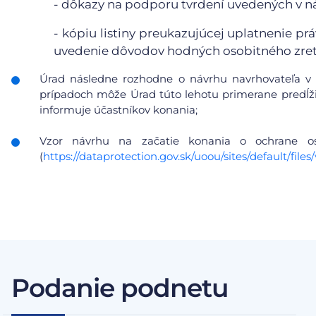
- dôkazy na podporu tvrdení uvedených v n
- kópiu listiny preukazujúcej uplatnenie pr
uvedenie dôvodov hodných osobitného zret
Úrad následne rozhodne o návrhu navrhovateľa v 
prípadoch môže Úrad túto lehotu primerane predĺžiť
informuje účastníkov konania;
Vzor návrhu na začatie konania o ochrane 
(
https://dataprotection.gov.sk/uoou/sites/default/f
Podanie podnetu