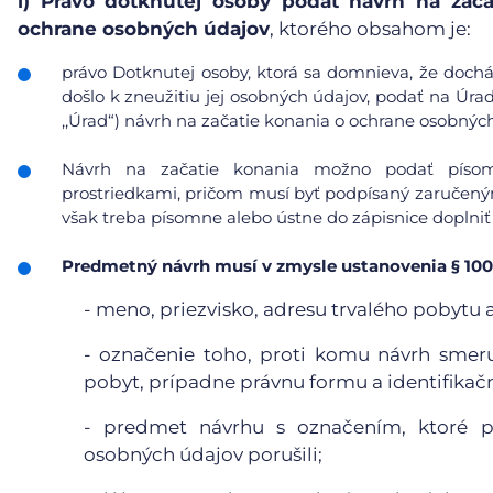
i)
Právo dotknutej osoby podať návrh na zača
ochrane osobných údajov
, ktorého obsahom je:
právo Dotknutej osoby, ktorá sa domnieva, že doc
došlo k zneužitiu jej osobných údajov, podať na Úra
,,Úrad“) návrh na začatie konania o ochrane osobnýc
Návrh na začatie konania možno podať písomn
prostriedkami, pričom musí byť podpísaný zaručeným
však treba písomne alebo ústne do zápisnice doplniť
Predmetný návrh musí v zmysle ustanovenia § 100
- meno, priezvisko, adresu trvalého pobytu 
- označenie toho, proti komu návrh smeruj
pobyt, prípadne právnu formu a identifikačn
- predmet návrhu s označením, ktoré pr
osobných údajov porušili;