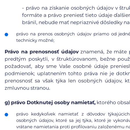
-
právo na získanie osobných údajov v štr
formáte a právo preniesť tieto údaje ďalši
bránil, nebude mať nepriaznivé dôsledky na 
právo na prenos osobných údajov priamo od jedné
technicky možné;
Právo na prenosnosť údajov
znamená, že máte p
predtým poskytli, v štruktúrovanom, bežne pou
požadovať, aby sme Vaše osobné údaje preniesl
podmienok; uplatnením tohto práva nie je dotk
prenosnosť sa však týka len osobných údajov, kt
zmluvnou stranou.
g)
právo Dotknutej osoby namietať,
ktorého obsa
právo kedykoľvek namietať z dôvodov týkajúcich 
osobných údajov, ktoré sa jej týka, ktoré je vykoná
vrátane namietania proti profilovaniu založenému n