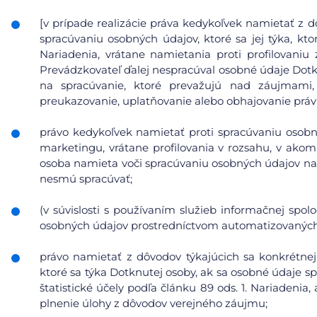
[v prípade realizácie práva kedykoľvek namietať z d
spracúvaniu osobných údajov, ktoré sa jej týka, kto
Nariadenia, vrátane namietania proti profilovani
Prevádzkovateľ ďalej nespracúval osobné údaje Dot
na spracúvanie, ktoré prevažujú nad záujmami
preukazovanie, uplatňovanie alebo obhajovanie prá
právo kedykoľvek namietať proti spracúvaniu osobn
marketingu, vrátane profilovania v rozsahu, v ako
osoba namieta voči spracúvaniu osobných údajov na
nesmú spracúvať;
(v súvislosti s používaním služieb informačnej spol
osobných údajov prostredníctvom automatizovaných p
právo namietať z dôvodov týkajúcich sa konkrétnej
ktoré sa týka Dotknutej osoby, ak sa osobné údaje s
štatistické účely podľa článku 89 ods. 1. Nariadeni
plnenie úlohy z dôvodov verejného záujmu;