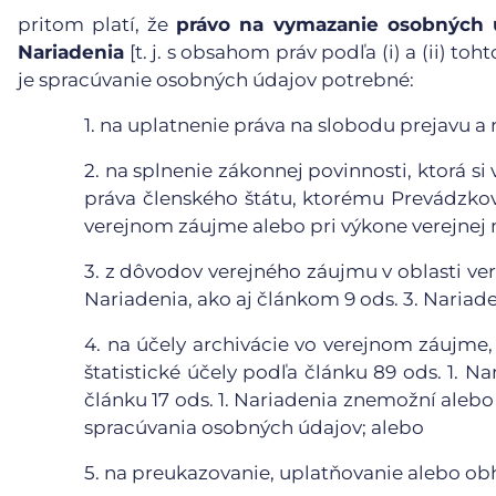
pritom platí, že
právo na vymazanie osobných ú
Nariadenia
[t. j. s obsahom práv podľa (i) a (ii) t
je spracúvanie osobných údajov potrebné:
1.
na uplatnenie práva na slobodu prejavu a 
2.
na splnenie zákonnej povinnosti, ktorá s
práva členského štátu, ktorému Prevádzkova
verejnom záujme alebo pri výkone verejnej 
3.
z dôvodov verejného záujmu v oblasti vere
Nariadenia, ako aj článkom 9 ods. 3. Nariade
4.
na účely archivácie vo verejnom záujme,
štatistické účely podľa článku 89 ods. 1. N
článku 17 ods. 1. Nariadenia znemožní aleb
spracúvania osobných údajov; alebo
5.
na preukazovanie, uplatňovanie alebo ob