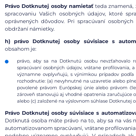
Právo Dotknutej osoby namietať
teda znamená, ž
spracovaniu Vašich osobných údajov, ktoré sp
oprávnených dôvodov. Pri spracúvaní osobných
obdržaní námietky.
h)
právo Dotknutej osoby súvisiace s auto
obsahom je:
právo, aby sa na Dotknutú osobu nevzťahovalo r
spracúvaní osobných údajov, vrátane profilovania, a
významne ovplyvňujú, s výnimkou prípadov podľa čl
rozhodnutie: (a) nevyhnutné na uzavretie alebo pl
povolené právom Európskej únie alebo právom čle
zároveň stanovujú aj vhodné opatrenia zaručujúce 
alebo (c) založené na výslovnom súhlase Dotknutej o
Právo Dotknutej osoby súvisiace s automatiz
Dotknutá osoba máte právo na to, aby sa na vás n
automatizovanom spracúvaní, vrátane profilovania, 
podobne významne ovplyvňujú. V prípadoch ak j