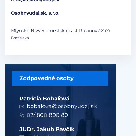
Osobnyudaj.sk, s.r.o.
Mlynské Nivy 5 - mestská časť Ružinov
821 09
Bratislava
Zodpovedné osoby
Patrícia Bobaľová
bobalova@osobnyudaj.sk
02/ 800 800 80
JUDr. Jakub Pavčík