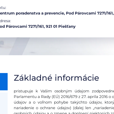
ktu:
ntrum poradenstva a prevencie, Pod Párovcami 7271/161,
dresa:
od Párovcami 7271/161, 921 01 Piešťany
Základné informácie
pristupuje k Vašim osobným údajom zodpovedne
Parlamentu a Rady (EÚ) 2016/679 z 27. apríla 2016 o 
údajov a o voľnom pohybe takýchto údajov, ktor
nariadenie o ochrane údajov) (ďalej len „nariadeni
osobných údajov a o zmene a doplnení niektorých zá