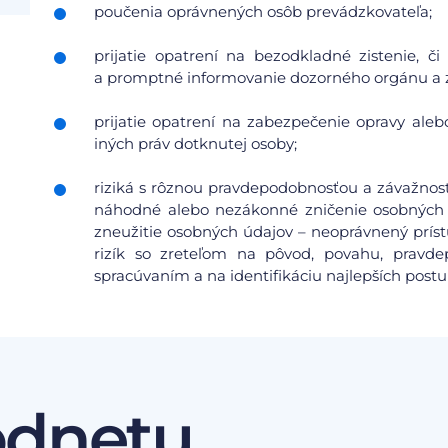
poučenia oprávnených osôb prevádzkovateľa;
prijatie opatrení na bezodkladné zistenie, 
a promptné informovanie dozorného orgánu a 
prijatie opatrení na zabezpečenie opravy aleb
iných práv dotknutej osoby;
riziká s rôznou pravdepodobnosťou a závažnosť
náhodné alebo nezákonné zničenie osobných 
zneužitie osobných údajov – neoprávnený prís
rizík so zreteľom na pôvod, povahu, pravdep
spracúvaním a na identifikáciu najlepších postu
odnetu