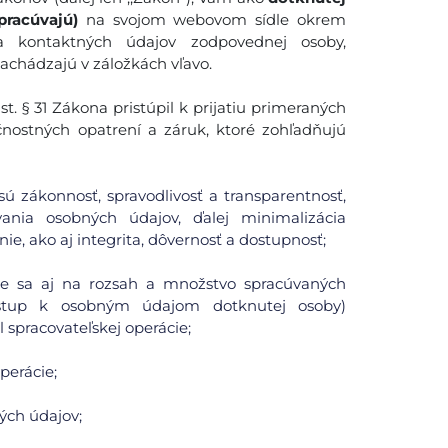
pracúvajú)
na svojom webovom sídle okrem
 a kontaktných údajov zodpovednej osoby,
nachádzajú v záložkách vľavo.
. § 31 Zákona pristúpil k prijatiu primeraných
čnostných opatrení a záruk, ktoré zohľadňujú
ú zákonnosť, spravodlivosť a transparentnosť,
ania osobných údajov, ďalej minimalizácia
ie, ako aj integrita, dôvernosť a dostupnosť;
uje sa aj na rozsah a množstvo spracúvaných
ístup k osobným údajom dotknutej osoby)
spracovateľskej operácie;
perácie;
ých údajov;