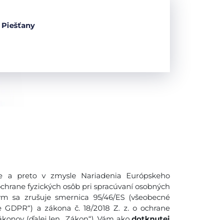
 Piešťany
 a preto v zmysle Nariadenia Európskeho
ochrane fyzických osôb pri spracúvaní osobných
ým sa zrušuje smernica 95/46/ES (všeobecné
e GDPR“) a zákona č. 18/2018 Z. z. o ochrane
konov (ďalej len ,,Zákon“), Vám ako
dotknutej