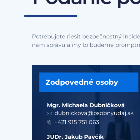
Potrebujete riešiť bezpečnostný incide
Zodpovedné osoby
Mgr. Michaela Dubničková
dubnickova@osobnyudaj.sk
+421 915 751 063
JUDr. Jakub Pavčík