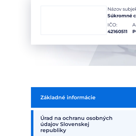
Názov subje
Súkromné ce
IČO:
A
42160511
P
Základné informácie
Úrad na ochranu osobných
údajov Slovenskej
republiky