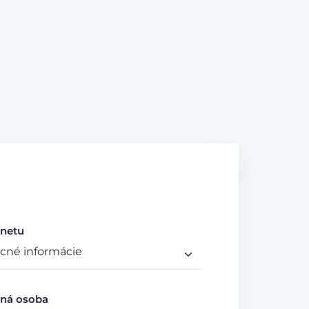
netu
ná osoba