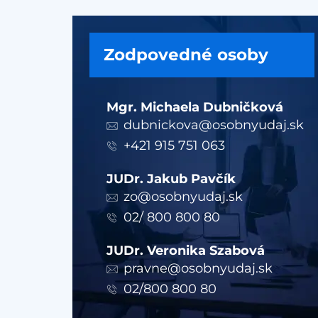
Zodpovedné osoby
Mgr. Michaela Dubničková
dubnickova@osobnyudaj.sk
+421 915 751 063
JUDr. Jakub Pavčík
zo@osobnyudaj.sk
02/ 800 800 80
JUDr. Veronika Szabová
pravne@osobnyudaj.sk
02/800 800 80