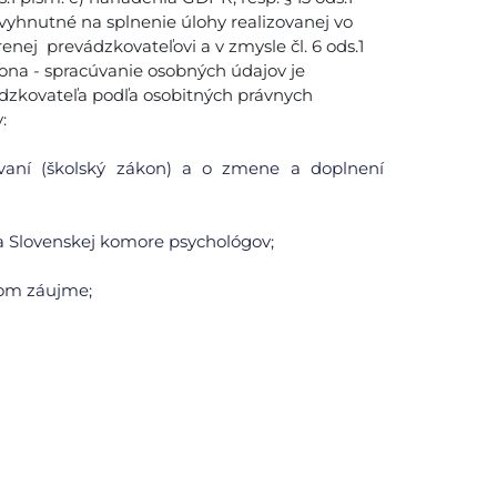
vyhnutné na splnenie úlohy realizovanej vo
nej prevádzkovateľovi a v zmysle čl. 6 ods.1
ákona - spracúvanie osobných údajov je
dzkovateľa podľa osobitných právnych
:
ávaní (školský zákon) a o zmene a doplnení
i a Slovenskej komore psychológov;
jnom záujme;