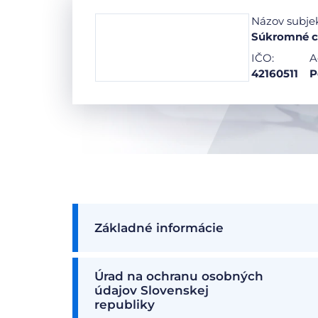
Názov subje
Súkromné ce
IČO:
A
42160511
P
Základné informácie
Úrad na ochranu osobných
údajov Slovenskej
republiky