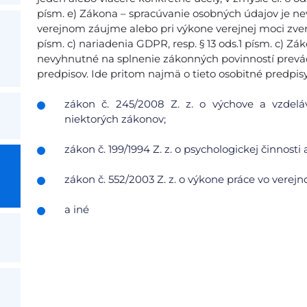
písm. e) Zákona – spracúvanie osobných údajov je ne
verejnom záujme alebo pri výkone verejnej moci zvere
písm. c) nariadenia GDPR, resp. § 13 ods.1 písm. c) Z
nevyhnutné na splnenie zákonných povinností prevá
predpisov. Ide pritom najmä o tieto osobitné predpisy
zákon č. 245/2008 Z. z. o výchove a vzdel
niektorých zákonov;
zákon č. 199/1994 Z. z. o psychologickej činnost
zákon č. 552/2003 Z. z. o výkone práce vo vere
a iné