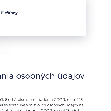
 Piešťany
ania osobných údajov
 6 ods.1 písm. a) nariadenia GDPR, resp. § 13
las so spracúvaním svojich osobných údajov na
.1 písm. e) nariadenia GDPR, resp. § 13 ods.1