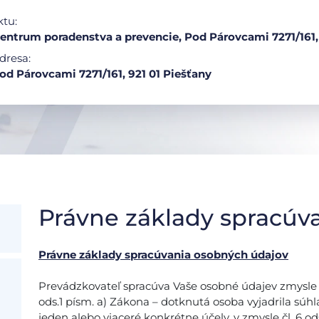
ktu:
ntrum poradenstva a prevencie, Pod Párovcami 7271/161,
dresa:
od Párovcami 7271/161, 921 01 Piešťany
Právne základy spracúv
Právne základy spracúvania osobných údajov
Prevádzkovateľ spracúva Vaše osobné údajev zmysle čl.
ods.1 písm. a) Zákona – dotknutá osoba vyjadrila súh
jeden alebo viaceré konkrétne účely, v zmysle čl. 6 ods