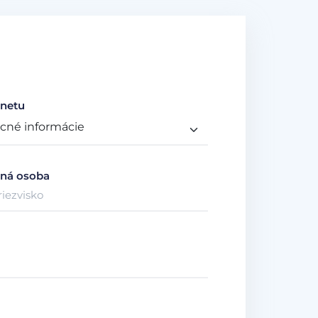
netu
ná osoba