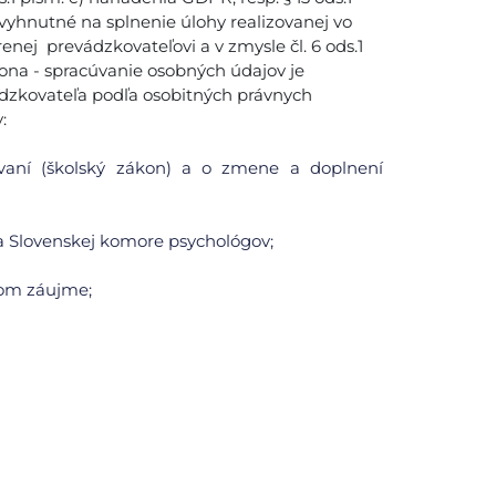
vyhnutné na splnenie úlohy realizovanej vo
nej prevádzkovateľovi a v zmysle čl. 6 ods.1
ákona - spracúvanie osobných údajov je
dzkovateľa podľa osobitných právnych
:
ávaní (školský zákon) a o zmene a doplnení
i a Slovenskej komore psychológov;
jnom záujme;