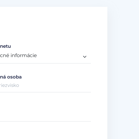
netu
ná osoba