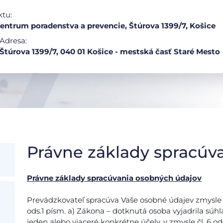
ktu:
ntrum poradenstva a prevencie, Štúrova 1399/7, Košice
Adresa:
Štúrova 1399/7, 040 01 Košice - mestská časť Staré Mesto
Právne základy spracúv
Právne základy spracúvania osobných údajov
Prevádzkovateľ spracúva Vaše osobné údajev zmysle čl.
ods.1 písm. a) Zákona – dotknutá osoba vyjadrila súh
jeden alebo viaceré konkrétne účely, v zmysle čl. 6 ods