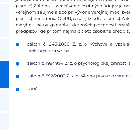
písm. e) Zákona – spracúvanie osobných údajov je ne
verejnom záujme alebo pri výkone verejnej moci zvere
písm. c) nariadenia GDPR, resp. § 13 ods.1 písm. c) Z
nevyhnutné na splnenie zákonných povinností prevá
predpisov. Ide pritom najmä o tieto osobitné predpisy
zákon č. 245/2008 Z. z. o výchove a vzdel
niektorých zákonov;
zákon č. 199/1994 Z. z. o psychologickej činnost
zákon č. 552/2003 Z. z. o výkone práce vo vere
a iné