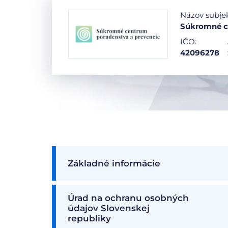
Názov subje
Súkromné ce
IČO:
42096278
Základné informácie
Úrad na ochranu osobných
údajov Slovenskej
republiky