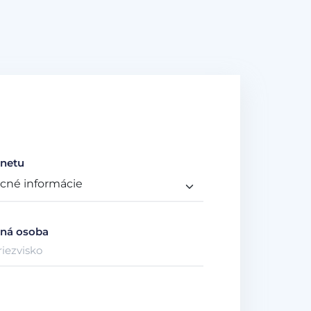
netu
ná osoba