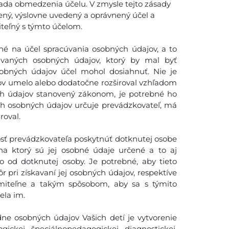
ada obmedzenia účelu. V zmysle tejto zásady
ený, výslovne uvedený a oprávnený účel a
iteľný s týmto účelom.
é na účel spracúvania osobných údajov, a to
vaných osobných údajov, ktorý by mal byť
obných údajov účel mohol dosiahnuť. Nie je
ov umelo alebo dodatočne rozširoval vzhľadom
ch údajov stanovený zákonom, je potrebné ho
ch osobných údajov určuje prevádzkovateľ, má
roval.
sť prevádzkovateľa poskytnúť dotknutej osobe
na ktorý sú jej osobné údaje určené a to aj
o od dotknutej osoby. Je potrebné, aby tieto
 pri získavaní jej osobných údajov, respektíve
miteľne a takým spôsobom, aby sa s týmito
la im.
ne osobných údajov Vašich detí je vytvorenie
ckej, špeciálnopedagogickej, diagnostickej,