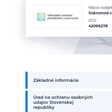
Názov subje
Súkromné ce
IČO:
42096278
Základné informácie
Úrad na ochranu osobných
údajov Slovenskej
republiky