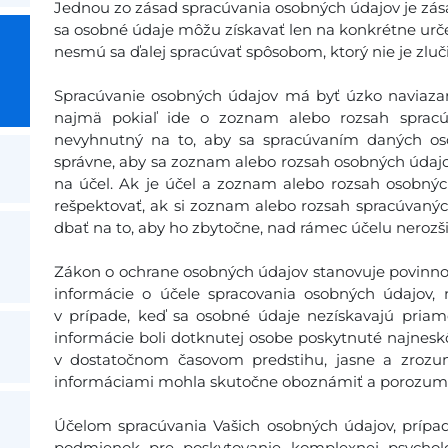
Jednou zo zásad spracúvania osobných údajov je zás
sa osobné údaje môžu získavať len na konkrétne urč
nesmú sa ďalej spracúvať spôsobom, ktorý nie je zluč
Spracúvanie osobných údajov má byť úzko naviazan
najmä pokiaľ ide o zoznam alebo rozsah spracú
nevyhnutný na to, aby sa spracúvaním daných os
správne, aby sa zoznam alebo rozsah osobných údaj
na účel. Ak je účel a zoznam alebo rozsah osobný
rešpektovať, ak si zoznam alebo rozsah spracúvaný
dbať na to, aby ho zbytočne, nad rámec účelu nerozši
Zákon o ochrane osobných údajov stanovuje povinno
informácie o účele spracovania osobných údajov, 
v prípade, keď sa osobné údaje nezískavajú priam
informácie boli dotknutej osobe poskytnuté najneskôr
v dostatočnom časovom predstihu, jasne a zrozu
informáciami mohla skutočne oboznámiť a porozume
Účelom spracúvania Vašich osobných údajov, prípad
podmienok pre poskytovanie komplexnej psychologi