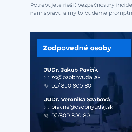
Potrebujete riešiť bezpečnostný incide
Zodpovedné osoby
JUDr. Jakub Pavčík
zo@osobnyudaj.sk
02/ 800 800 80
JUDr. Veronika Szabová
pravne@osobnyudaj.sk
02/800 800 80