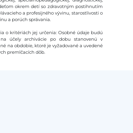
ti deťom okrem detí so zdravotným postihnutím
ávacieho a profesijného vývinu, starostlivosti o
inu a porúch správania.
a o kritériách jej určenia: Osobné údaje budú
na účely archivácie po dobu stanovenú v
ané na obdobie, ktoré je vyžadované a uvedené
ých premlčacích dôb.