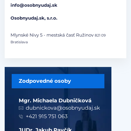
info@osobnyudaj.sk
Osobnyudaj.sk, s.r.o.
Mlynské Nivy 5 - mestská časť Ružinov
821 09
Bratislava
Zodpovedné osoby
Mgr. Michaela Dubničková
dubnickova@osobnyudaj.sk
+421 915 751 063
JUDr. Jakub Pavčík