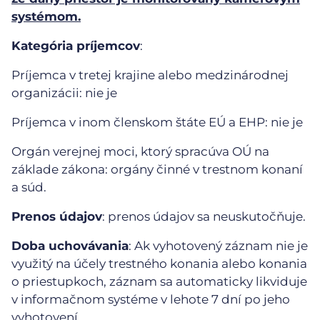
systémom.
Kategória príjemcov
:
Príjemca v tretej krajine alebo medzinárodnej
organizácii: nie je
Príjemca v inom členskom štáte EÚ a EHP: nie je
Orgán verejnej moci, ktorý spracúva OÚ na
základe zákona: orgány činné v trestnom konaní
a súd.
Prenos údajov
: prenos údajov sa neuskutočňuje.
Doba uchovávania
: Ak vyhotovený záznam nie je
využitý na účely trestného konania alebo konania
o priestupkoch, záznam sa automaticky likviduje
v informačnom systéme v lehote 7 dní po jeho
vyhotovení.