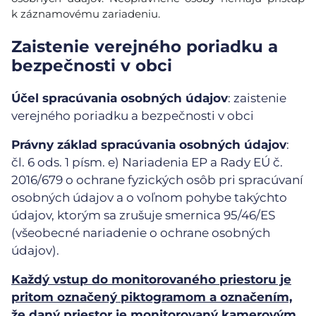
k záznamovému zariadeniu.
Zaistenie verejného poriadku a
bezpečnosti v obci
Účel spracúvania osobných údajov
: zaistenie
verejného poriadku a bezpečnosti v obci
Právny základ spracúvania osobných údajov
:
čl. 6 ods. 1 písm. e) Nariadenia EP a Rady EÚ č.
2016/679 o ochrane fyzických osôb pri spracúvaní
osobných údajov a o voľnom pohybe takýchto
údajov, ktorým sa zrušuje smernica 95/46/ES
(všeobecné nariadenie o ochrane osobných
údajov).
Každý vstup do monitorovaného priestoru je
pritom označený piktogramom a označením,
že daný priestor je monitorovaný kamerovým