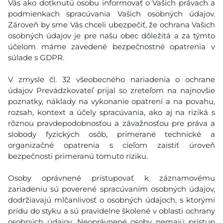
Vás ako dotknutú osobu informovať o Vašich právach a
podmienkach spracúvania Vašich osobných údajov.
Zároveň by sme Vás chceli ubezpečiť, že ochrana Vašich
osobných údajov je pre našu obec dôležitá a za týmto
účelom máme zavedené bezpečnostné opatrenia v
súlade s GDPR.
V zmysle čl. 32 všeobecného nariadenia o ochrane
údajov Prevádzkovateľ prijal so zreteľom na najnovšie
poznatky, náklady na vykonanie opatrení a na povahu,
rozsah, kontext a účely spracúvania, ako aj na riziká s
rôznou pravdepodobnosťou a závažnosťou pre práva a
slobody fyzických osôb, primerané technické a
organizačné opatrenia s cieľom zaistiť úroveň
bezpečnosti primeranú tomuto riziku.
Osoby oprávnené pristupovať k záznamovému
zariadeniu sú poverené spracúvaním osobných údajov,
dodržiavajú mlčanlivosť o osobných údajoch, s ktorými
prídu do styku a sú pravidelne školené v oblasti ochrany
osobných údajov. Neoprávnené osoby nemajú prístup