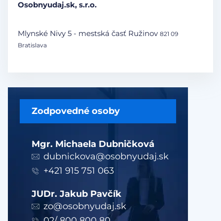
Osobnyudaj.sk, s.r.o.
Mlynské Nivy 5 - mestská časť Ružinov
821 09
Bratislava
Zodpovedné osoby
Mgr. Michaela Dubničková
dubnickova@osobnyudaj.sk
+421 915 751 063
JUDr. Jakub Pavčík
zo@osobnyudaj.sk
02/ 800 800 80