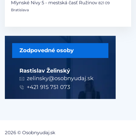
Mlynské Nivy 5 - mestská časť Ružinov
821 09
Bratislava
Zodpovedné osoby
Rastislav Želinský
zelinsky@osobnyudaj.sk
+421 915 751 073
2026 © Osobnyudaj.sk