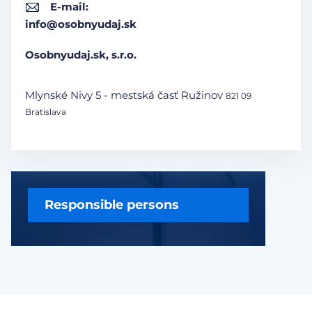
E-mail:
info@osobnyudaj.sk
Osobnyudaj.sk, s.r.o.
Mlynské Nivy 5 - mestská časť Ružinov
821 09
Bratislava
Responsible persons