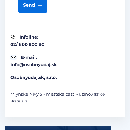
Send
Infoline:
02/ 800 800 80
E-mail:
info@osobnyudaj.sk
Osobnyudaj.sk, s.r.o.
Mlynské Nivy 5 - mestská časť Ružinov
821 09
Bratislava