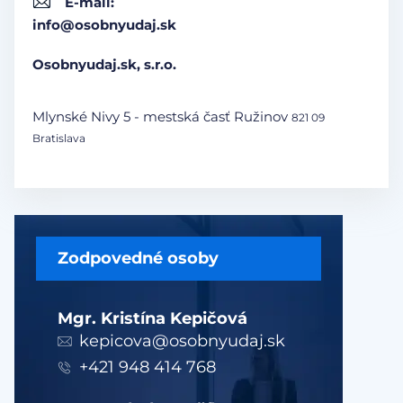
E-mail:
info@osobnyudaj.sk
Osobnyudaj.sk, s.r.o.
Mlynské Nivy 5 - mestská časť Ružinov
821 09
Bratislava
Zodpovedné osoby
Mgr. Kristína Kepičová
kepicova@osobnyudaj.sk
+421 948 414 768