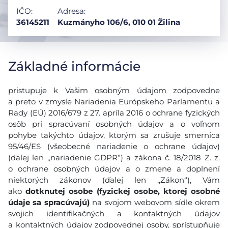
IČO:
Adresa:
36145211
Kuzmányho 106/6, 010 01 Žilina
Základné informácie
pristupuje k Vašim osobným údajom zodpovedne
a preto v zmysle Nariadenia Európskeho Parlamentu a
Rady (EÚ) 2016/679 z 27. apríla 2016 o ochrane fyzických
osôb pri spracúvaní osobných údajov a o voľnom
pohybe takýchto údajov, ktorým sa zrušuje smernica
95/46/ES (všeobecné nariadenie o ochrane údajov)
(ďalej len „nariadenie GDPR“) a zákona č. 18/2018 Z. z.
o ochrane osobných údajov a o zmene a doplnení
niektorých zákonov (ďalej len ,,Zákon“), Vám
ako
dotknutej osobe (fyzickej osobe, ktorej osobné
údaje sa spracúvajú)
na svojom webovom sídle okrem
svojich identifikačných a kontaktných údajov
a kontaktných údajov zodpovednej osoby, sprístupňuje