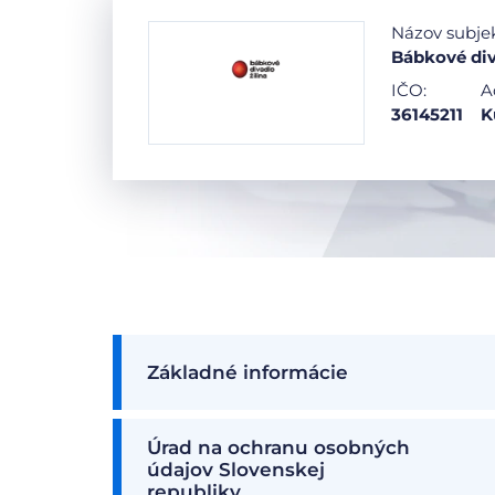
Názov subje
Bábkové div
IČO:
A
36145211
K
Základné informácie
Úrad na ochranu osobných
údajov Slovenskej
republiky