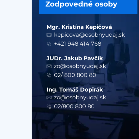
Zodpovedné osoby
Mgr. Kristína Kepičová
kepicova@osobnyudaj.sk
+421 948 414 768
JUDr. Jakub Pavčík
zo@osobnyudaj.sk
02/ 800 800 80
Ing. Tomáš Dopirák
zo@osobnyudaj.sk
02/800 800 80