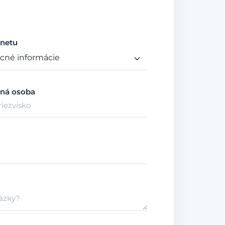
netu
ná osoba