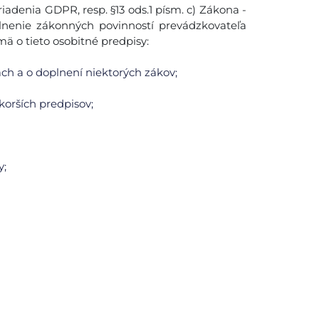
riadenia GDPR, resp. §13 ods.1 písm. c) Zákona -
lnenie zákonných povinností prevádzkovateľa
ä o tieto osobitné predpisy:
rach a o doplnení niektorých zákov;
skorších predpisov;
y;