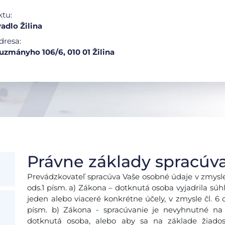
ktu:
adlo Žilina
dresa:
uzmányho 106/6, 010 01 Žilina
Právne základy spracúv
Prevádzkovateľ spracúva Vaše osobné údaje v zmysle č
ods.1 písm. a) Zákona – dotknutá osoba vyjadrila sú
jeden alebo viaceré konkrétne účely, v zmysle čl. 6 o
písm. b) Zákona - spracúvanie je nevyhnutné na 
dotknutá osoba, alebo aby sa na základe žiados