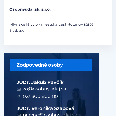
Osobnyudaj.sk, s.r.o.
Mlynské Nivy 5 - mestská časť Ružinov
821 09
Bratislava
Zodpovedné osoby
JUDr. Jakub Pavčík
zo@osobnyudaj.sk
02/ 800 800 80
JUDr. Veronika Szabová
pravne@osobnyudaj.sk