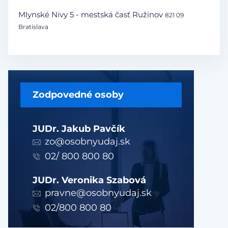
Mlynské Nivy 5 - mestská časť Ružinov
821 09
Bratislava
Zodpovedné osoby
JUDr. Jakub Pavčík
zo@osobnyudaj.sk
02/ 800 800 80
JUDr. Veronika Szabová
pravne@osobnyudaj.sk
02/800 800 80