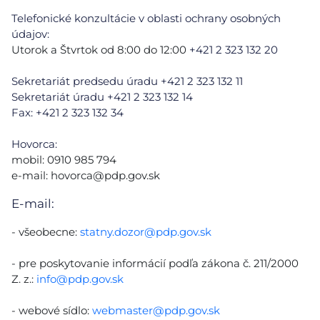
Telefonické konzultácie v oblasti ochrany osobných
údajov:
Utorok a Štvrtok od 8:00 do 12:00
+421 2 323 132 20
Sekretariát predsedu úradu +421 2 323 132 11
Sekretariát úradu +421 2 323 132 14
Fax: +421 2 323 132 34
Hovorca:
mobil: 0910 985 794
e-mail:
hovorca@pdp.gov.sk
E-mail:
- všeobecne:
statny.dozor@pdp.gov.sk
- pre poskytovanie informácií podľa zákona č. 211/2000
Z. z.:
info@pdp.gov.sk
- webové sídlo:
webmaster@pdp.gov.sk