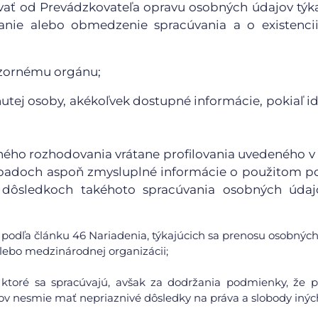
ovať od Prevádzkovateľa opravu osobných údajov týk
nie alebo obmedzenie spracúvania a o existencii
ozornému orgánu;
utej osoby, akékoľvek dostupné informácie, pokiaľ id
aného rozhodovania vrátane profilovania uvedeného v
 prípadoch aspoň zmysluplné informácie o použitom p
dôsledkoch takéhoto spracúvania osobných údaj
podľa článku 46 Nariadenia, týkajúcich sa prenosu osobných
 alebo medzinárodnej organizácii;
 ktoré sa spracúvajú, avšak za dodržania podmienky, že 
v nesmie mať nepriaznivé dôsledky na práva a slobody inýc