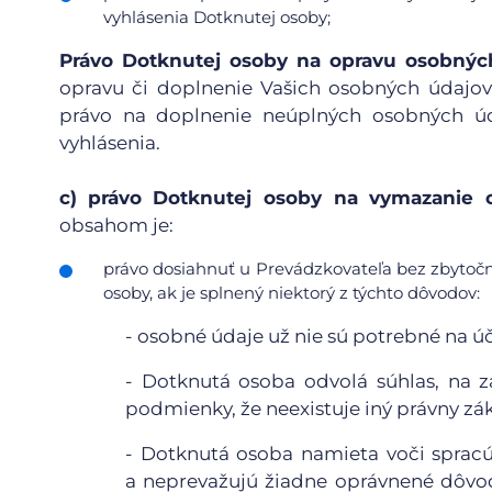
vyhlásenia Dotknutej osoby;
Právo Dotknutej osoby na opravu osobnýc
opravu či doplnenie Vašich osobných údajov
právo na doplnenie neúplných osobných úd
vyhlásenia.
c)
právo Dotknutej osoby na vymazanie o
obsahom je:
právo dosiahnuť u Prevádzkovateľa bez zbytoč
osoby, ak je splnený niektorý z týchto dôvodov:
-
osobné údaje už nie sú potrebné na účel
-
Dotknutá osoba odvolá súhlas, na z
podmienky, že neexistuje iný právny zá
-
Dotknutá osoba namieta voči spracú
a neprevažujú žiadne oprávnené dôvo