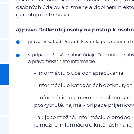
osobných údajov a o zmene a doplnení niekto
garantujú tieto práva:
a)
právo Dotknutej osoby na prístup k oso
právo získať od Prevádzkovateľa potvrdenie o to
v prípade, že sú osobné údaje Dotknutej osob
a právo získať tieto informácie:
- informáciu o účeloch spracúvania;
- informáciu o kategóriách dotknutých
- informáciu o príjemcoch alebo kat
poskytnuté, najmä v prípade príjemcov 
- ak je to možné, informáciu o predpo
je možné, informáciu o kritériách na jej