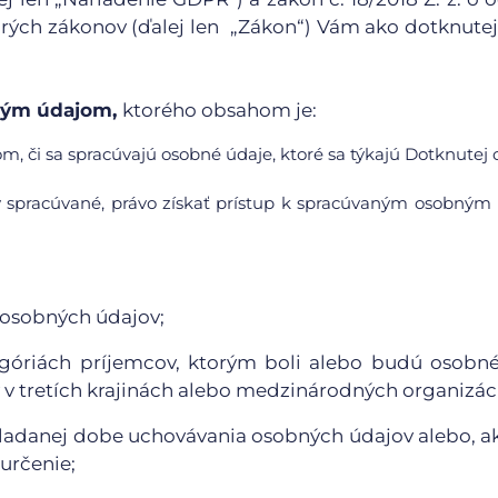
rých zákonov (ďalej len „Zákon“) Vám ako dotknute
bným údajom,
ktorého obsahom je:
m, či sa spracúvajú osobné údaje, ktoré sa týkajú Dotknutej 
y spracúvané, právo získať prístup k spracúvaným osobný
 osobných údajov;
egóriách príjemcov, ktorým boli alebo budú osobn
v tretích krajinách alebo medzinárodných organizáci
kladanej dobe uchovávania osobných údajov alebo, ak
 určenie;