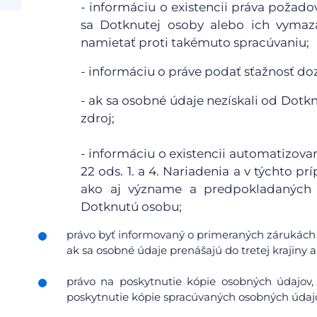
- informáciu o existencii práva požad
sa Dotknutej osoby alebo ich vymaza
namietať proti takémuto spracúvaniu;
- informáciu o práve podať sťažnosť d
- ak sa osobné údaje nezískali od Dotkn
zdroj;
- informáciu o existencii automatizov
22 ods. 1. a 4. Nariadenia a v týchto
ako aj význame a predpokladaných 
Dotknutú osobu;
právo byť informovaný o primeraných zárukách 
ak sa osobné údaje prenášajú do tretej krajiny
právo na poskytnutie kópie osobných údajov,
poskytnutie kópie spracúvaných osobných údajo