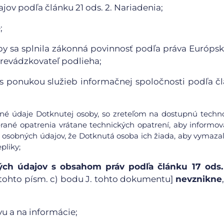
ov podľa článku 21 ods. 2. Nariadenia;
;
y sa splnila zákonná povinnosť podľa práva Európsk
Prevádzkovateľ podlieha;
ti s ponukou služieb informačnej spoločnosti podľa č
obné údaje Dotknutej osoby, so zreteľom na dostupnú techn
rané opatrenia vrátane technických opatrení, aby informov
 osobných údajov, že Dotknutá osoba ich žiada, aby vymazal
pliky;
ch údajov s obsahom práv podľa článku 17 ods. 1
ii) tohto písm. c) bodu J. tohto dokumentu]
nevznikne
u a na informácie;