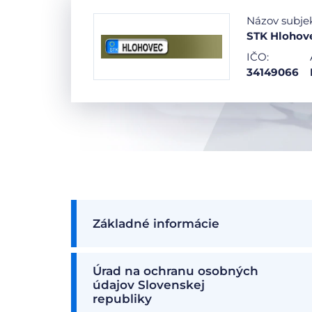
Názov subje
STK Hlohovec
IČO:
34149066
Základné informácie
Úrad na ochranu osobných
údajov Slovenskej
republiky