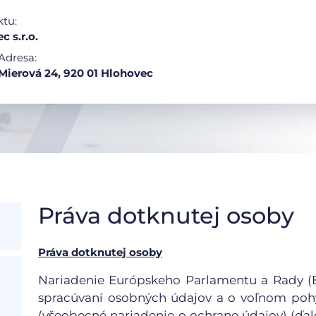
ktu:
 s.r.o.
Adresa:
Mierová 24, 920 01 Hlohovec
Práva dotknutej osoby
Práva dotknutej osoby
Nariadenie Európskeho Parlamentu a Rady (EÚ
spracúvaní osobných údajov a o voľnom pohy
(všeobecné nariadenie o ochrane údajov) (ďale