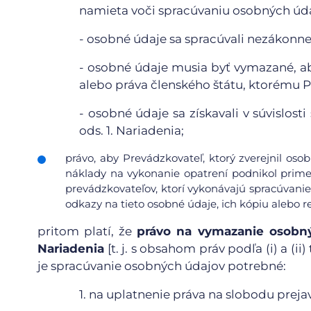
namieta voči spracúvaniu osobných údaj
-
osobné údaje sa spracúvali nezákonne
-
osobné údaje musia byť vymazané, ab
alebo práva členského štátu, ktorému 
-
osobné údaje sa získavali v súvislos
ods. 1. Nariadenia;
právo, aby Prevádzkovateľ, ktorý zverejnil os
náklady na vykonanie opatrení podnikol prime
prevádzkovateľov, ktorí vykonávajú spracúvanie
odkazy na tieto osobné údaje, ich kópiu alebo re
pritom platí, že
právo na vymazanie osobný
Nariadenia
[t. j. s obsahom práv podľa (i) a (
je spracúvanie osobných údajov potrebné:
1.
na uplatnenie práva na slobodu prejav