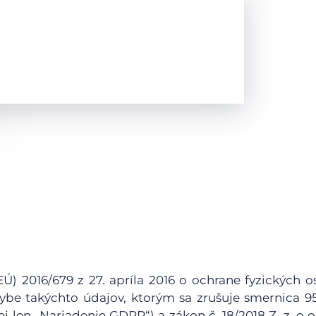
) 2016/679 z 27. apríla 2016 o ochrane fyzických o
be takýchto údajov, ktorým sa zrušuje smernica 9
j len „Nariadenie GDPR“) a zákon č. 18/2018 Z. z. o 