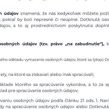
h údajov
znamená, že nás kedykoľvek môžete poži
, pokiaľ by boli nepresné či neúplné. Dotknutá o
ajov, a to aj prostredníctvom poskytnutia dopln
sobných údajov (tzv. právo „na zabudnutie“),
k
ného odkladu vymazanie osobných údajov, ktoré sa týkajú D
y, na ktoré sa získavali alebo inak spracúvali;
áklade ktorého sa spracúvanie vykonáva, a to za s
klad pre spracúvanie osobných údajov;
vaniu osobných údajov podľa článku 21 ods. 1. Nar
dy na spracúvanie osobných údajov alebo Dotknut