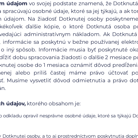
ným údajom
vo svojej podstate znamená, že Dotknut
 spracúvajú osobné údaje, ktoré sa jej týkajú, a ak t
ým údajom. Na žiadosť Dotknutej osoby poskytnem
kékoľvek ďalšie kópie, o ktoré Dotknutá osoba p
edajúci administratívnym nákladom. Ak Dotknutá
, informácie sa poskytnú v bežne používanej elektr
o iný spôsob. Informácie musia byť poskytnuté ok
ĺžiť dobu spracovania žiadosti o ďalšie 2 mesiace po
otknutej osobe do 1 mesiaca oznámiť dôvod predĺžen
nenej alebo príliš častej máme právo účtovať po
. Musíme vysvetliť dôvod odmietnutia a právo do
án.
h údajov,
ktorého obsahom je:
 odkladu opravil nesprávne osobné údaje, ktoré sa týkajú D
 Dotknutej osoby, a to aj prostredníctvom poskytnutia dop