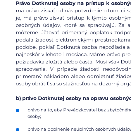
Právo Dotknutej osoby na prístup k osob
má právo získať od nás potvrdenie o tom, či sa
je, má právo získať prístup k týmto osobn
osobných údajov, ktoré sa spracúvajú. Za a
môžeme účtovať primeraný poplatok zodpov
podala žiadosť elektronickými prostriedkami
podobe, pokiaľ Dotknutá osoba nepožiadala 
najneskôr v lehote 1 mesiaca. Máme právo pred
požiadavka zložitá alebo častá. Musí však D
spracovania. V prípade žiadosti neodôvod
primeraný nákladom alebo odmietnuť žiadosť
osoby obrátiť sa so sťažnosťou na dozorný org
b)
právo Dotknutej osoby na opravu osobnýc
právo na to, aby Prevádzkovateľ bez zbytočného
osoby;
právo na doplnenie neúplných osobných údajov