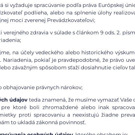
rá si vyžaduje spracúvanie podľa práva Európskej úni
zkovateľ podlieha, alebo na splnenie úlohy realizov
nej moci zverenej Prevádzkovateľovi;
verejného zdravia v súlade s článkom 9 ods. 2. písm. 
riadenia;
ujme, na účely vedeckého alebo historického výskum
 1. Nariadenia, pokiaľ je pravdepodobné, že právo uv
 alebo závažným spôsobom sťaží dosiahnutie cieľov t
o obhajovanie právnych nárokov;
ých údajov
teda znamená, že musíme vymazať Vaše 
, pre ktoré boli zhromaždené alebo inak spracovan
námietky proti spracovaniu a neexistujú žiadne prev
 nám to ukladá zákonná povinnosť.
racúvania osobných údajov,
ktorého obsahom je: