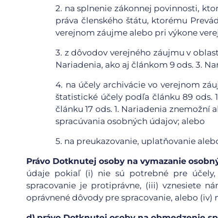
2.
na splnenie zákonnej povinnosti, kto
práva členského štátu, ktorému Prevád
verejnom záujme alebo pri výkone verej
3.
z dôvodov verejného záujmu v oblasti 
Nariadenia, ako aj článkom 9 ods. 3. Na
4.
na účely archivácie vo verejnom zá
štatistické účely podľa článku 89 ods.
článku 17 ods. 1. Nariadenia znemožní
spracúvania osobných údajov; alebo
5.
na preukazovanie, uplatňovanie aleb
Právo Dotknutej osoby na vymazanie
osobn
údaje pokiaľ (i) nie sú potrebné pre účely
spracovanie je protiprávne, (iii) vznesiete 
oprávnené dôvody pre spracovanie, alebo (iv)
d)
právo Dotknutej osoby na obmedzenie sp