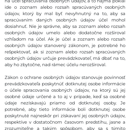
na účel spracúvania osobných údajov, a to najmä pokiaľ
ide o zoznam alebo rozsah spracúvaných osobných
údajov, ktorý by mal byť nevyhnutný na to, aby sa
spracúvaním daných osobných údajov účel mohol
dosiahnuť. Nie je správne, aby sa zoznam alebo rozsah
osobných údajov umelo alebo dodatočne rozširoval
vzhľadom na účel. Ak je účel a zoznam alebo rozsah
osobných údajov stanovený zákonom, je potrebné ho
rešpektovať, ak si zoznam alebo rozsah spracúvaných
osobných údajov určuje prevádzkovateľ, má dbať na to,
aby ho zbytočne, nad rámec účelu nerozširoval.
Zákon o ochrane osobných údajov stanovuje povinnosť
prevádzkovateľa poskytnúť dotknutej osobe informácie
o účele spracovania osobných údajov, na ktorý sú jej
osobné údaje určené a to aj v prípade, keď sa osobné
údaje nezískavajú priamo od dotknutej osoby. Je
potrebné, aby tieto informácie boli dotknutej osobe
poskytnuté najneskôr pri získavaní jej osobných údajov,
respektíve v dostatočnom časovom predstihu, jasne a
zrozumiteľne a takým spôsobom, aby sa s týmito