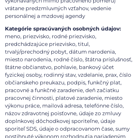
vykonávaných mimo pracovného pomeru)
vrátane predzmluvných vzťahov, vedenie
personálnej a mzdovej agendy
Kategórie spracúvaných osobných údajov:
meno, priezvisko, rodné priezvisko,
predchádzajúce priezvisko, titul,
trvalý/prechodný pobyt, dátum narodenia,
miesto narodenia, rodné číslo, štátna príslušnosť,
štátne občianstvo, pohlavie, bankový účet
fyzickej osoby, rodinný stav, vzdelanie, prax, číslo
občianskeho preukazu, podpis, funkčný plat,
pracovné a funkčné zaradenie, deň začiatku
pracovnej činnosti, platové zaradenie, miesto
výkonu práce, mailová adresa, telefónne číslo,
názov zdravotnej poisťovne, údaje zo zmluvy
doplnkovej dôchodkovej sporiteľne, údaje
sporiteľ SDS, údaje o odpracovanom čase, sumy
postihnuté výkonom rozhodnutia nariadeným