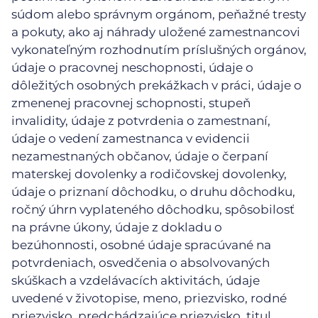
súdom alebo správnym orgánom, peňažné tresty
a pokuty, ako aj náhrady uložené zamestnancovi
vykonateľným rozhodnutím príslušných orgánov,
údaje o pracovnej neschopnosti, údaje o
dôležitých osobných prekážkach v práci, údaje o
zmenenej pracovnej schopnosti, stupeň
invalidity, údaje z potvrdenia o zamestnaní,
údaje o vedení zamestnanca v evidencii
nezamestnaných občanov, údaje o čerpaní
materskej dovolenky a rodičovskej dovolenky,
údaje o priznaní dôchodku, o druhu dôchodku,
ročný úhrn vyplateného dôchodku, spôsobilosť
na právne úkony, údaje z dokladu o
bezúhonnosti, osobné údaje spracúvané na
potvrdeniach, osvedčenia o absolvovaných
skúškach a vzdelávacích aktivitách, údaje
uvedené v životopise, meno, priezvisko, rodné
priezvisko, predchádzajúce priezvisko, titul,