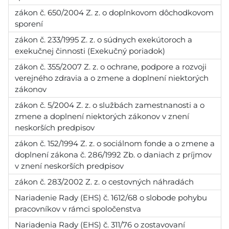
zákon č. 650/2004 Z. z. o doplnkovom dôchodkovom
sporení
zákon č. 233/1995 Z. z. o súdnych exekútoroch a
exekučnej činnosti (Exekučný poriadok)
zákon č. 355/2007 Z. z. o ochrane, podpore a rozvoji
verejného zdravia a o zmene a doplnení niektorých
zákonov
zákon č. 5/2004 Z. z. o službách zamestnanosti a o
zmene a doplnení niektorých zákonov v znení
neskorších predpisov
zákon č. 152/1994 Z. z. o sociálnom fonde a o zmene a
doplnení zákona č. 286/1992 Zb. o daniach z príjmov
v znení neskorších predpisov
zákon č. 283/2002 Z. z. o cestovných náhradách
Nariadenie Rady (EHS) č. 1612/68 o slobode pohybu
pracovníkov v rámci spoločenstva
Nariadenia Rady (EHS) č. 311/76 o zostavovaní