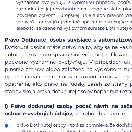
významne ovplyvňujú, s výnimkou prípadov podľa čl
rozhodnutie: (a) nevyhnutné na uzavretie alebo pl
povolené právom Európskej únie alebo právom čle
zároveň stanovujú aj vhodné opatrenia zaručujúce 
alebo (c) založené na výslovnom súhlase Dotknutej o
Právo Dotknutej osoby súvisiace s automatiz
Dotknutá osoba máte právo na to, aby sa na vás n
automatizovanom spracúvaní, vrátane profilovania, 
podobne významne ovplyvňujú. V prípadoch ak j
plnenie zmluvy alebo založené na výslovnom súh
opatrenia na ochranu práv a slobôd a oprávnený
opatrenia, ako právo na ľudský zásah zo strany p
stanovisko a práva dotknutej osoby napadnúť rozh
i)
Právo dotknutej osoby podať návrh na zača
ochrane osobných údajov
, ktorého obsahom je:
právo Dotknutej osoby, ktorá sa domnieva, že doch
došlo k zneužitiu jej osobných údajov, podať na Úrad