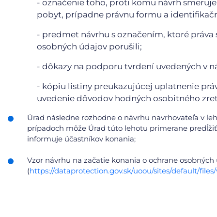
- označenie toho, proti komu návrh smeruje;
pobyt, prípadne právnu formu a identifikačn
- predmet návrhu s označením, ktoré práva 
osobných údajov porušili;
- dôkazy na podporu tvrdení uvedených v n
- kópiu listiny preukazujúcej uplatnenie prá
uvedenie dôvodov hodných osobitného zret
Úrad následne rozhodne o návrhu navrhovateľa v le
prípadoch môže Úrad túto lehotu primerane predĺžiť,
informuje účastníkov konania;
Vzor návrhu na začatie konania o ochrane osobných
(
https://dataprotection.gov.sk/uoou/sites/default/f