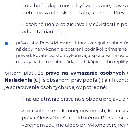
-
osobné údaje musia byť vymazané, aby sa 
alebo práva členského štátu, ktorému Prevá
-
osobné údaje sa získavali v súvislosti s 
ods. 1. Nariadenia;
právo, aby Prevádzkovateľ, ktorý zverejnil osobné 
náklady na vykonanie opatrení podnikol primerané 
prevádzkovateľov, ktorí vykonávajú spracúvanie osob
odkazy na tieto osobné údaje, ich kópiu alebo repliky
pritom platí, že
právo na vymazanie osobných ú
Nariadenia
[t. j. s obsahom práv podľa (i) a (ii) t
je spracúvanie osobných údajov potrebné:
1.
na uplatnenie práva na slobodu prejavu a 
2.
na splnenie zákonnej povinnosti, ktorá s
práva členského štátu, ktorému Prevádzkova
verejnom záujme alebo pri výkone verejnej 