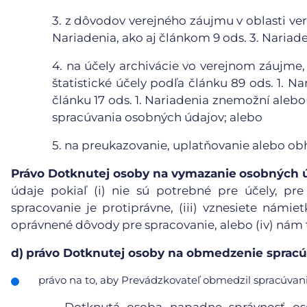
3.
z dôvodov verejného záujmu v oblasti vere
Nariadenia, ako aj článkom 9 ods. 3. Nariade
4.
na účely archivácie vo verejnom záujme,
štatistické účely podľa článku 89 ods. 1. N
článku 17 ods. 1. Nariadenia znemožní aleb
spracúvania osobných údajov; alebo
5.
na preukazovanie, uplatňovanie alebo ob
Právo Dotknutej osoby na vymazanie
osobných 
údaje pokiaľ (i) nie sú potrebné pre účely, pre
spracovanie je protiprávne, (iii) vznesiete námie
oprávnené dôvody pre spracovanie, alebo (iv) nám
d)
právo Dotknutej osoby na obmedzenie spracú
právo na to, aby Prevádzkovateľ obmedzil spracúvanie