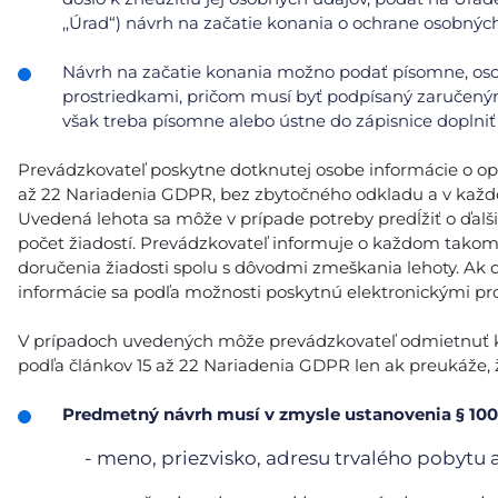
,,Úrad“) návrh na začatie konania o ochrane osobnýc
Návrh na začatie konania možno podať písomne, oso
prostriedkami, pričom musí byť podpísaný zaručeným
však treba písomne alebo ústne do zápisnice doplniť 
Prevádzkovateľ poskytne dotknutej osobe informácie o opatr
až 22 Nariadenia GDPR, bez zbytočného odkladu a v každ
Uvedená lehota sa môže v prípade potreby predĺžiť o ďalš
počet žiadostí. Prevádzkovateľ informuje o každom tako
doručenia žiadosti spolu s dôvodmi zmeškania lehoty. Ak 
informácie sa podľa možnosti poskytnú elektronickými pro
V prípadoch uvedených môže prevádzkovateľ odmietnuť kon
podľa článkov 15 až 22 Nariadenia GDPR len ak preukáže, ž
Predmetný návrh musí v zmysle ustanovenia § 100
- meno, priezvisko, adresu trvalého pobytu 