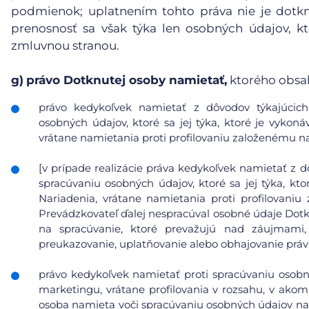
podmienok; uplatnením tohto práva nie je dotk
prenosnosť sa však týka len osobných údajov, kt
zmluvnou stranou.
g)
právo Dotknutej osoby namietať,
ktorého obsa
právo kedykoľvek namietať z dôvodov týkajúcich 
osobných údajov, ktoré sa jej týka, ktoré je vykoná
vrátane namietania proti profilovaniu založenému n
[v prípade realizácie práva kedykoľvek namietať z d
spracúvaniu osobných údajov, ktoré sa jej týka, kto
Nariadenia, vrátane namietania proti profilovani
Prevádzkovateľ ďalej nespracúval osobné údaje Dot
na spracúvanie, ktoré prevažujú nad záujmami
preukazovanie, uplatňovanie alebo obhajovanie prá
právo kedykoľvek namietať proti spracúvaniu osobn
marketingu, vrátane profilovania v rozsahu, v ako
osoba namieta voči spracúvaniu osobných údajov na