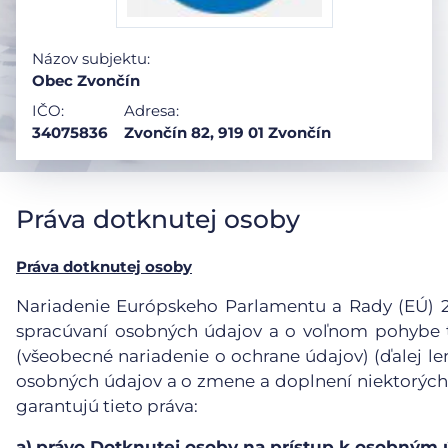
Názov subjektu:
Obec Zvončín
IČO:
Adresa:
34075836
Zvončín 82, 919 01 Zvončín
Práva dotknutej osoby
Práva dotknutej osoby
Nariadenie Európskeho Parlamentu a Rady (EÚ) 201
spracúvaní osobných údajov a o voľnom pohybe t
(všeobecné nariadenie o ochrane údajov) (ďalej le
osobných údajov a o zmene a doplnení niektorých
garantujú tieto práva:
a)
právo Dotknutej osoby na prístup k osobným