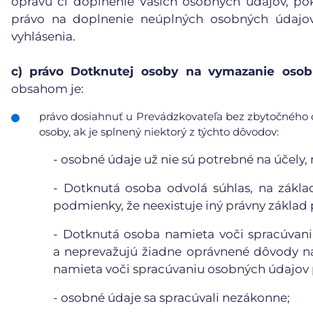
opravu či doplnenie Vašich osobných údajov, po
právo na doplnenie neúplných osobných údajov
vyhlásenia.
c)
právo Dotknutej osoby na vymazanie osobn
obsahom je:
právo dosiahnuť u Prevádzkovateľa bez zbytočného 
osoby, ak je splnený niektorý z týchto dôvodov:
-
osobné údaje už nie sú potrebné na účely, n
-
Dotknutá osoba odvolá súhlas, na základ
podmienky, že neexistuje iný právny základ
-
Dotknutá osoba namieta voči spracúvaniu
a neprevažujú žiadne oprávnené dôvody n
namieta voči spracúvaniu osobných údajov p
-
osobné údaje sa spracúvali nezákonne;