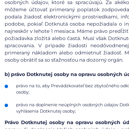
osobných údajov, ktoré sa spracúvajú. Za akéko
môžeme účtovať primeraný poplatok zodpovedaj
podala žiadosť elektronickými prostriedkami, inf
podobe, pokiaľ Dotknutá osoba nepožiadala o in
najneskôr v lehote 1 mesiaca. Máme právo predĺžiť
požiadavka zložitá alebo častá. Musí však Dotknu
spracovania. V prípade žiadosti neodôvodnene
primeraný nákladom alebo odmietnuť žiadosť. Mu
osoby obrátiť sa so sťažnosťou na dozorný orgán.
b)
právo Dotknutej osoby na opravu osobných úd
právo na to, aby Prevádzkovateľ bez zbytočného odkl
osoby;
právo na doplnenie neúplných osobných údajov Dotkn
vyhlásenia Dotknutej osoby;
Právo Dotknutej osoby na opravu osobných úd