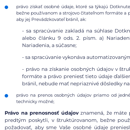
právo získať osobné údaje, ktoré sa týkajú Dotknute
bežne používanom a strojovo čitateľnom formáte a pr
aby jej Prevádzkovateľ bránil, ak:
-
sa spracúvanie zakladá na súhlase Dotkn
alebo článku 9 ods. 2. písm. a) Nariaden
Nariadenia, a súčasne;
-
sa spracúvanie vykonáva automatizovanými
-
právo na získanie osobných údajov v štr
formáte a právo preniesť tieto údaje ďalši
bránil, nebude mať nepriaznivé dôsledky na 
právo na prenos osobných údajov priamo od jedné
technicky možné;
Právo na prenosnosť údajov
znamená, že máte p
predtým poskytli, v štruktúrovanom, bežne pou
požadovať, aby sme Vaše osobné údaje preniesl