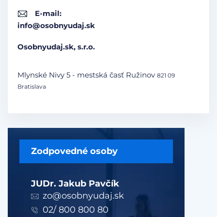
E-mail:
info@osobnyudaj.sk
Osobnyudaj.sk, s.r.o.
Mlynské Nivy 5 - mestská časť Ružinov
821 09
Bratislava
Zodpovedné osoby
JUDr. Jakub Pavčík
zo@osobnyudaj.sk
02/ 800 800 80