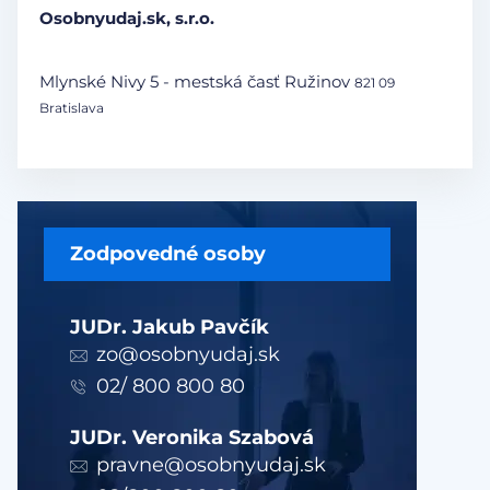
Osobnyudaj.sk, s.r.o.
Mlynské Nivy 5 - mestská časť Ružinov
821 09
Bratislava
Zodpovedné osoby
JUDr. Jakub Pavčík
zo@osobnyudaj.sk
02/ 800 800 80
JUDr. Veronika Szabová
pravne@osobnyudaj.sk