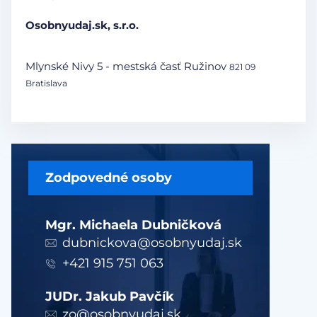
Osobnyudaj.sk, s.r.o.
Mlynské Nivy 5 - mestská časť Ružinov
821 09
Bratislava
Zodpovedné osoby
Mgr. Michaela Dubničková
dubnickova@osobnyudaj.sk
+421 915 751 063
JUDr. Jakub Pavčík
zo@osobnyudaj.sk