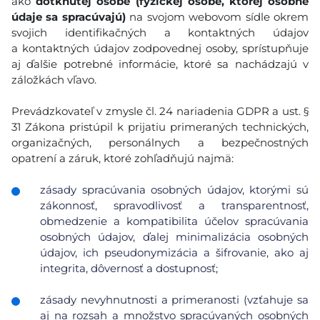
ako
dotknutej osobe (fyzickej osobe, ktorej osobné
údaje sa spracúvajú)
na svojom webovom sídle okrem
svojich identifikačných a kontaktných údajov
a kontaktných údajov zodpovednej osoby, sprístupňuje
aj ďalšie potrebné informácie, ktoré sa nachádzajú v
záložkách vľavo.
Prevádzkovateľ v zmysle čl. 24 nariadenia GDPR a ust. §
31 Zákona pristúpil k prijatiu primeraných technických,
organizačných, personálnych a bezpečnostných
opatrení a záruk, ktoré zohľadňujú najmä:
zásady spracúvania osobných údajov, ktorými sú
zákonnosť, spravodlivosť a transparentnosť,
obmedzenie a kompatibilita účelov spracúvania
osobných údajov, ďalej minimalizácia osobných
údajov, ich pseudonymizácia a šifrovanie, ako aj
integrita, dôvernosť a dostupnosť;
zásady nevyhnutnosti a primeranosti (vzťahuje sa
aj na rozsah a množstvo spracúvaných osobných