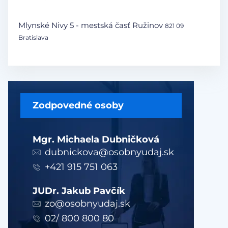
Mlynské Nivy 5 - mestská časť Ružinov
821 09
Bratislava
Zodpovedné osoby
Mgr. Michaela Dubničková
dubnickova@osobnyudaj.sk
+421 915 751 063
JUDr. Jakub Pavčík
zo@osobnyudaj.sk
02/ 800 800 80