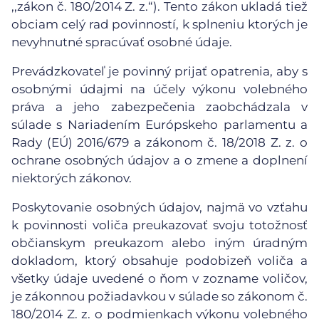
,,zákon č. 180/2014 Z. z.“). Tento zákon ukladá tiež
obciam celý rad povinností, k splneniu ktorých je
nevyhnutné spracúvať osobné údaje.
Prevádzkovateľ je povinný prijať opatrenia, aby s
osobnými údajmi na účely výkonu volebného
práva a jeho zabezpečenia zaobchádzala v
súlade s Nariadením Európskeho parlamentu a
Rady (EÚ) 2016/679 a zákonom č. 18/2018 Z. z. o
ochrane osobných údajov a o zmene a doplnení
niektorých zákonov.
Poskytovanie osobných údajov, najmä vo vzťahu
k povinnosti voliča preukazovať svoju totožnosť
občianskym preukazom alebo iným úradným
dokladom, ktorý obsahuje podobizeň voliča a
všetky údaje uvedené o ňom v zozname voličov,
je zákonnou požiadavkou v súlade so zákonom č.
180/2014 Z. z. o podmienkach výkonu volebného