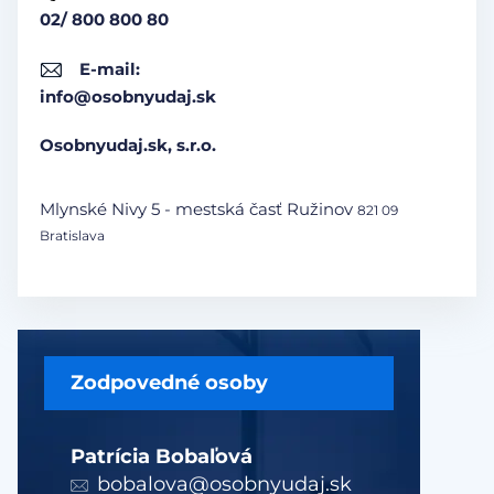
02/ 800 800 80
E-mail:
info@osobnyudaj.sk
Osobnyudaj.sk, s.r.o.
Mlynské Nivy 5 - mestská časť Ružinov
821 09
Bratislava
Zodpovedné osoby
Patrícia Bobaľová
bobalova@osobnyudaj.sk