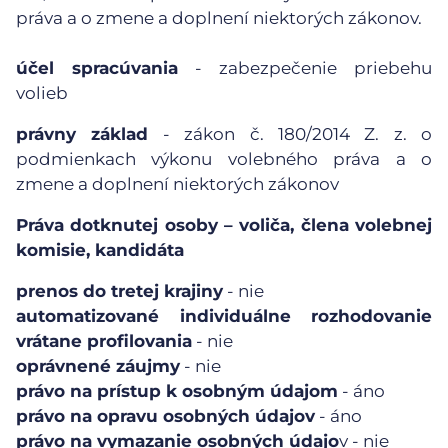
práva a o zmene a doplnení niektorých zákonov.
účel spracúvania
- zabezpečenie priebehu
volieb
právny základ
- zákon č. 180/2014 Z. z. o
podmienkach výkonu volebného práva a o
zmene a doplnení niektorých zákonov
Práva dotknutej osoby – voliča, člena volebnej
komisie, kandidáta
prenos do tretej krajiny
- nie
automatizované individuálne rozhodovanie
vrátane profilovania
- nie
oprávnené záujmy
- nie
právo na prístup k osobným údajom
- áno
právo na opravu osobných údajov
- áno
právo na vymazanie osobných údajo
v - nie