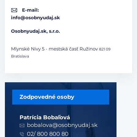
E-mail:
info@osobnyudaj.sk
Osobnyudaj.sk, s.r.o.
Mlynské Nivy 5 - mestská časť Ružinov
821 09
Bratislava
Zodpovedné osoby
Patrícia Bobaľová
bobalova@osobnyudaj.sk
02/ 800 800 80