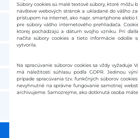
Súbory cookies sú malé textové súbory, ktoré môžu b
návšteve webových stránok a ukladané do vášho zari
prístupom na internet, ako napr. smartphone alebo ta
pre súbory vášho internetového prehliadača. Cooki
ktorej pochádzajú a dátum svojho vzniku. Pri ďal
načíta súbory cookies a tieto informácie odošle 
vytvorila.
Na spracúvanie súborov cookies sa vždy vyžaduje Vá
má náležitosti súhlasu podľa GDPR. Jedinou výn
prípade spracúvania tzv. funkčných súborov cookies 
nevyhnutné na správne fungovanie samotnej webstr
archivujeme. Samozrejme, ako dotknutá osoba máte p