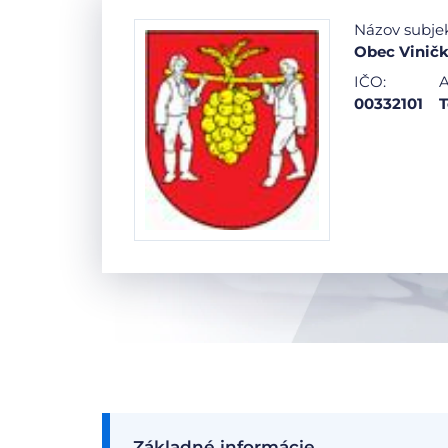
Názov subje
Obec Vinič
IČO:
A
00332101
T
Základné informácie