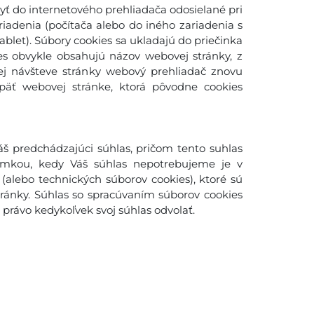
yť do internetového prehliadača odosielané pri
adenia (počítača alebo do iného zariadenia s
blet). Súbory cookies sa ukladajú do priečinka
es obvykle obsahujú názov webovej stránky, z
šej návšteve stránky webový prehliadač znovu
späť webovej stránke, ktorá pôvodne cookies
š predchádzajúci súhlas, pričom tento suhlas
imkou, kedy Váš súhlas nepotrebujeme je v
(alebo technických súborov cookies), ktoré sú
ánky. Súhlas so spracúvaním súborov cookies
rávo kedykoľvek svoj súhlas odvolať.