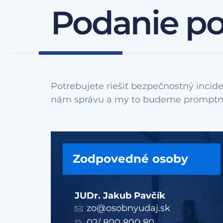
Podanie p
Potrebujete riešiť bezpečnostný incide
Zodpovedné osoby
JUDr. Jakub Pavčík
zo@osobnyudaj.sk
02/ 800 800 80