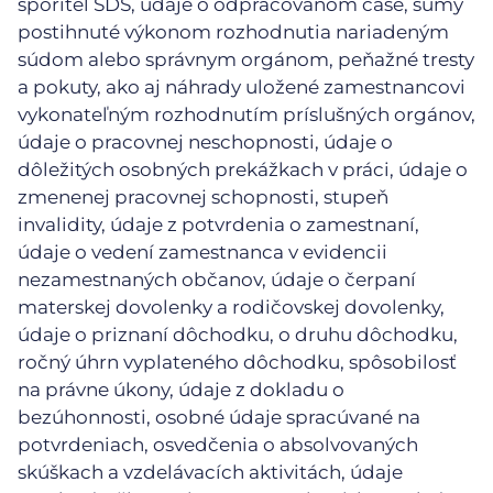
sporiteľ SDS, údaje o odpracovanom čase, sumy
postihnuté výkonom rozhodnutia nariadeným
súdom alebo správnym orgánom, peňažné tresty
a pokuty, ako aj náhrady uložené zamestnancovi
vykonateľným rozhodnutím príslušných orgánov,
údaje o pracovnej neschopnosti, údaje o
dôležitých osobných prekážkach v práci, údaje o
zmenenej pracovnej schopnosti, stupeň
invalidity, údaje z potvrdenia o zamestnaní,
údaje o vedení zamestnanca v evidencii
nezamestnaných občanov, údaje o čerpaní
materskej dovolenky a rodičovskej dovolenky,
údaje o priznaní dôchodku, o druhu dôchodku,
ročný úhrn vyplateného dôchodku, spôsobilosť
na právne úkony, údaje z dokladu o
bezúhonnosti, osobné údaje spracúvané na
potvrdeniach, osvedčenia o absolvovaných
skúškach a vzdelávacích aktivitách, údaje