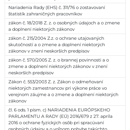
Nariadenia Rady (EHS) č. 311/76 o zostavovaní
štatistík zahraničných pracovníkov
zákon č. 18/2018 Z. z. o osobných údajoch a o zmene
a doplnení niektorých zákonov
zákon č. 215/2004 Z.z. o ochrane utajovaných
skutočností a o zmene a doplnení niektorých
zákonov v znení neskorších predpisov
zákon č. 570/2005 Z. z. o brannej povinnosti a o
zmene a doplnení niektorých zákonov v znení
neskorších predpisov
Zákon č. 553/2003 Z. z. Zákon o odmeňovaní
niektorých zamestnancov pri výkone práce vo
verejnom záujme a o zmene a doplnení niektorých
zákonov
čl. 6 ods. 1 písm. c) NARIADENIA EURÓPSKEHO
PARLAMENTU A RADY (EÚ) 2016/679 z 27. apríla
2016 o ochrane fyzických osôb pri spracúvaní
osobných údajov a o voľnom pohybe takýchto