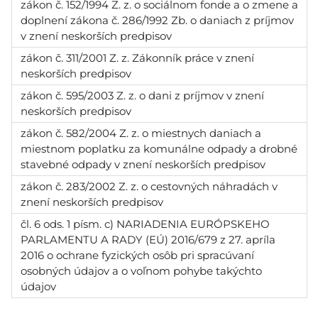
zákon č. 152/1994 Z. z. o sociálnom fonde a o zmene a
doplnení zákona č. 286/1992 Zb. o daniach z príjmov
v znení neskorších predpisov
zákon č. 311/2001 Z. z. Zákonník práce v znení
neskorších predpisov
zákon č. 595/2003 Z. z. o dani z príjmov v znení
neskorších predpisov
zákon č. 582/2004 Z. z. o miestnych daniach a
miestnom poplatku za komunálne odpady a drobné
stavebné odpady v znení neskorších predpisov
zákon č. 283/2002 Z. z. o cestovných náhradách v
znení neskorších predpisov
čl. 6 ods. 1 písm. c) NARIADENIA EURÓPSKEHO
PARLAMENTU A RADY (EÚ) 2016/679 z 27. apríla
2016 o ochrane fyzických osôb pri spracúvaní
osobných údajov a o voľnom pohybe takýchto
údajov