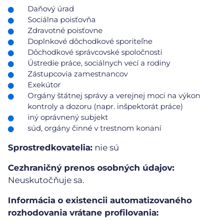
Daňový úrad
Sociálna poisťovňa
Zdravotné poisťovne
Doplnkové dôchodkové sporiteľne
Dôchodkové správcovské spoločnosti
Ústredie práce, sociálnych vecí a rodiny
Zástupcovia zamestnancov
Exekútor
Orgány štátnej správy a verejnej moci na výkon
kontroly a dozoru (napr. inšpektorát práce)
iný oprávnený subjekt
súd, orgány činné v trestnom konaní
Sprostredkovatelia:
nie sú
Cezhraničný prenos osobných údajov:
Neuskutočňuje sa.
Informácia o existencii automatizovaného
rozhodovania vrátane profilovania: