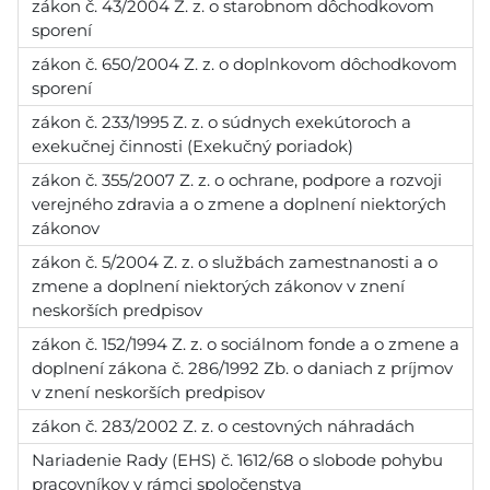
zákon č. 43/2004 Z. z. o starobnom dôchodkovom
sporení
zákon č. 650/2004 Z. z. o doplnkovom dôchodkovom
sporení
zákon č. 233/1995 Z. z. o súdnych exekútoroch a
exekučnej činnosti (Exekučný poriadok)
zákon č. 355/2007 Z. z. o ochrane, podpore a rozvoji
verejného zdravia a o zmene a doplnení niektorých
zákonov
zákon č. 5/2004 Z. z. o službách zamestnanosti a o
zmene a doplnení niektorých zákonov v znení
neskorších predpisov
zákon č. 152/1994 Z. z. o sociálnom fonde a o zmene a
doplnení zákona č. 286/1992 Zb. o daniach z príjmov
v znení neskorších predpisov
zákon č. 283/2002 Z. z. o cestovných náhradách
Nariadenie Rady (EHS) č. 1612/68 o slobode pohybu
pracovníkov v rámci spoločenstva