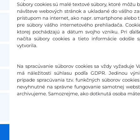
Súbory cookies sú malé textové súbory, ktoré môžu b
návšteve webových stránok a ukladané do vášho zari
prístupom na internet, ako napr. smartphone alebo ta
pre súbory vášho internetového prehliadača. Cooki
ktorej pochádzajú a dátum svojho vzniku. Pri ďal
načíta súbory cookies a tieto informácie odošle 
vytvorila.
Na spracúvanie súborov cookies sa vždy vyžaduje Vá
má náležitosti súhlasu podľa GDPR. Jedinou výn
prípade spracúvania tzv. funkčných súborov cookies 
nevyhnutné na správne fungovanie samotnej webstr
archivujeme. Samozrejme, ako dotknutá osoba máte p