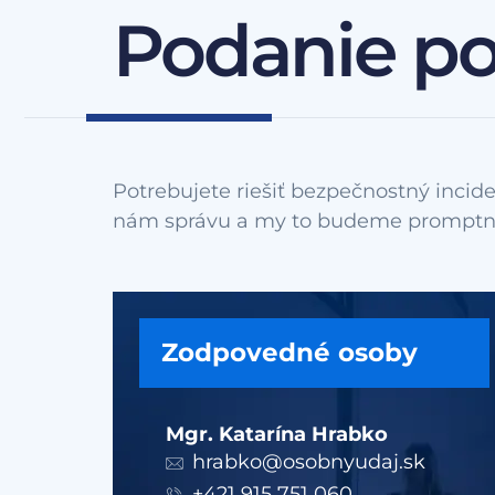
Podanie p
Potrebujete riešiť bezpečnostný incide
Zodpovedné osoby
Mgr. Katarína Hrabko
hrabko@osobnyudaj.sk
+421 915 751 060