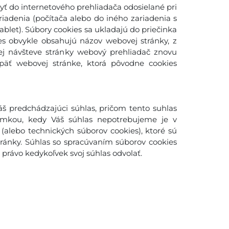
yť do internetového prehliadača odosielané pri
adenia (počítača alebo do iného zariadenia s
blet). Súbory cookies sa ukladajú do priečinka
es obvykle obsahujú názov webovej stránky, z
šej návšteve stránky webový prehliadač znovu
späť webovej stránke, ktorá pôvodne cookies
š predchádzajúci súhlas, pričom tento suhlas
imkou, kedy Váš súhlas nepotrebujeme je v
(alebo technických súborov cookies), ktoré sú
ánky. Súhlas so spracúvaním súborov cookies
rávo kedykoľvek svoj súhlas odvolať.