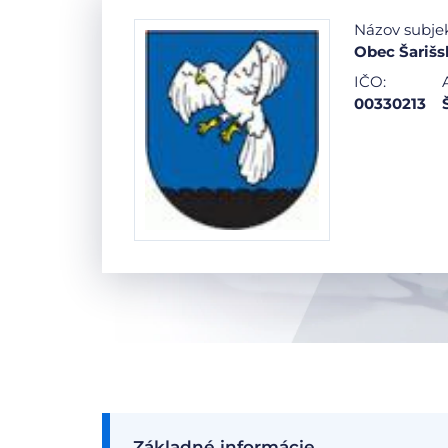
Názov subje
Obec Šarišs
IČO:
00330213
Základné informácie