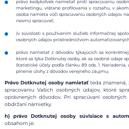
právo kedykoľvek namietať proti spracúvaniu osobn
marketingu, vrátane profilovania v rozsahu, v ako
osoba namieta voči spracúvaniu osobných údajov na
nesmú spracúvať;
(v súvislosti s používaním služieb informačnej spol
osobných údajov prostredníctvom automatizovaných p
právo namietať z dôvodov týkajúcich sa konkrétnej
ktoré sa týka Dotknutej osoby, ak sa osobné údaje s
štatistické účely podľa článku 89 ods. 1. Nariadeni
plnenie úlohy z dôvodov verejného záujmu;
Právo Dotknutej osoby namietať
teda znamená, ž
spracovaniu Vašich osobných údajov, ktoré sp
oprávnených dôvodov. Pri spracúvaní osobných
obdržaní námietky.
h)
právo Dotknutej osoby súvisiace s auto
obsahom je: