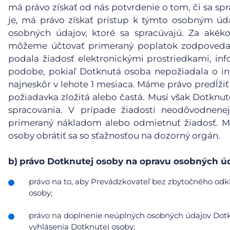
má právo získať od nás potvrdenie o tom, či sa spr
je, má právo získať prístup k týmto osobným ú
osobných údajov, ktoré sa spracúvajú. Za akéko
môžeme účtovať primeraný poplatok zodpovedaj
podala žiadosť elektronickými prostriedkami, inf
podobe, pokiaľ Dotknutá osoba nepožiadala o in
najneskôr v lehote 1 mesiaca. Máme právo predĺžiť
požiadavka zložitá alebo častá. Musí však Dotknu
spracovania. V prípade žiadosti neodôvodnene
primeraný nákladom alebo odmietnuť žiadosť. Mu
osoby obrátiť sa so sťažnosťou na dozorný orgán.
b)
právo Dotknutej osoby na opravu osobných úd
právo na to, aby Prevádzkovateľ bez zbytočného odkl
osoby;
právo na doplnenie neúplných osobných údajov Dotkn
vyhlásenia Dotknutej osoby;