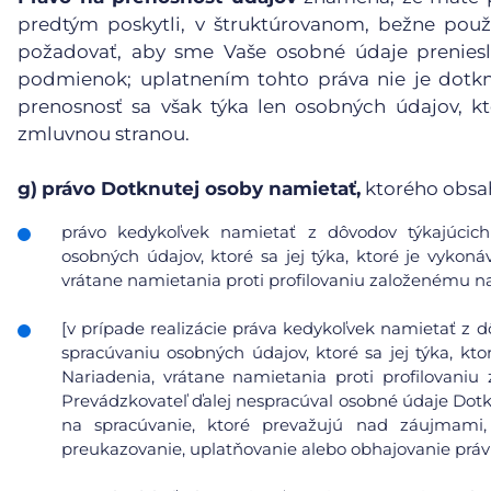
predtým poskytli, v štruktúrovanom, bežne pou
požadovať, aby sme Vaše osobné údaje preniesl
podmienok; uplatnením tohto práva nie je dotk
prenosnosť sa však týka len osobných údajov, kt
zmluvnou stranou.
g)
právo Dotknutej osoby namietať,
ktorého obsa
právo kedykoľvek namietať z dôvodov týkajúcich 
osobných údajov, ktoré sa jej týka, ktoré je vykoná
vrátane namietania proti profilovaniu založenému n
[v prípade realizácie práva kedykoľvek namietať z d
spracúvaniu osobných údajov, ktoré sa jej týka, kto
Nariadenia, vrátane namietania proti profilovani
Prevádzkovateľ ďalej nespracúval osobné údaje Dot
na spracúvanie, ktoré prevažujú nad záujmami
preukazovanie, uplatňovanie alebo obhajovanie prá