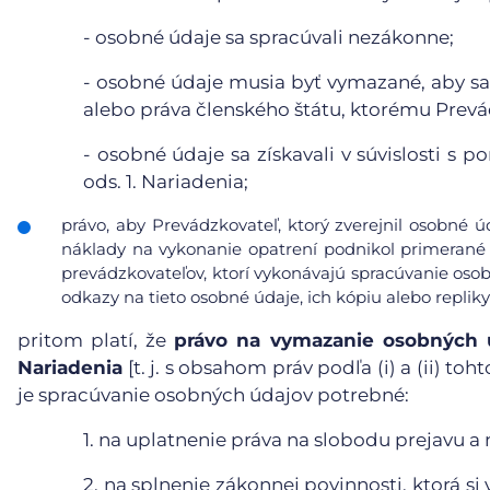
-
osobné údaje sa spracúvali nezákonne;
-
osobné údaje musia byť vymazané, aby sa 
alebo práva členského štátu, ktorému Prevá
-
osobné údaje sa získavali v súvislosti s 
ods. 1. Nariadenia;
právo, aby Prevádzkovateľ, ktorý zverejnil osobné 
náklady na vykonanie opatrení podnikol primerané 
prevádzkovateľov, ktorí vykonávajú spracúvanie osob
odkazy na tieto osobné údaje, ich kópiu alebo repliky
pritom platí, že
právo na vymazanie osobných ú
Nariadenia
[t. j. s obsahom práv podľa (i) a (ii) t
je spracúvanie osobných údajov potrebné:
1.
na uplatnenie práva na slobodu prejavu a 
2.
na splnenie zákonnej povinnosti, ktorá s