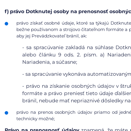
f)
právo Dotknutej osoby na prenosnosť osobnýc
právo získať osobné údaje, ktoré sa týkajú Dotknute
bežne používanom a strojovo čitateľnom formáte a pr
aby jej Prevádzkovateľ bránil, ak:
-
sa spracúvanie zakladá na súhlase Dotkn
alebo článku 9 ods. 2. písm. a) Nariaden
Nariadenia, a súčasne;
-
sa spracúvanie vykonáva automatizovanými
-
právo na získanie osobných údajov v štr
formáte a právo preniesť tieto údaje ďalši
bránil, nebude mať nepriaznivé dôsledky na 
právo na prenos osobných údajov priamo od jedné
technicky možné;
Právo na prenosnosť údajov
znamená, že máte p