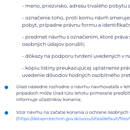
- meno, priezvisko, adresu trvalého pobytu 
- označenie toho, proti komu návrh smeruje;
pobyt, prípadne právnu formu a identifikačn
- predmet návrhu s označením, ktoré práva 
osobných údajov porušili;
- dôkazy na podporu tvrdení uvedených v n
- kópiu listiny preukazujúcej uplatnenie prá
uvedenie dôvodov hodných osobitného zret
Úrad následne rozhodne o návrhu navrhovateľa v le
prípadoch môže Úrad túto lehotu primerane predĺžiť,
informuje účastníkov konania;
Vzor návrhu na začatie konania o ochrane osobných
(
https://dataprotection.gov.sk/uoou/sites/default/f