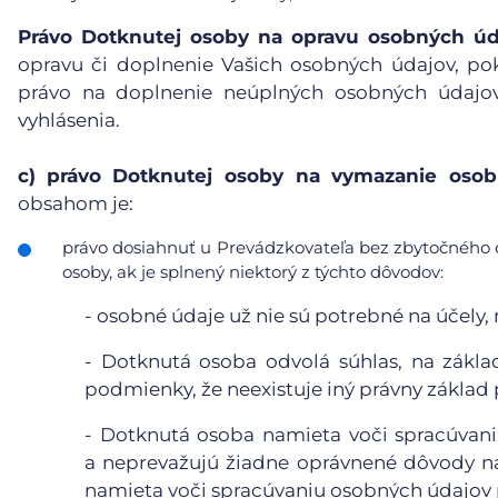
Právo Dotknutej osoby na opravu osobných úd
opravu či doplnenie Vašich osobných údajov, po
právo na doplnenie neúplných osobných údajov
vyhlásenia.
c)
právo Dotknutej osoby na vymazanie osobn
obsahom je:
právo dosiahnuť u Prevádzkovateľa bez zbytočného 
osoby, ak je splnený niektorý z týchto dôvodov:
-
osobné údaje už nie sú potrebné na účely, n
-
Dotknutá osoba odvolá súhlas, na základ
podmienky, že neexistuje iný právny základ
-
Dotknutá osoba namieta voči spracúvaniu
a neprevažujú žiadne oprávnené dôvody n
namieta voči spracúvaniu osobných údajov p