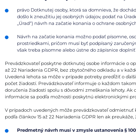
právo Dotknutej osoby, ktorá sa domnieva, že doch
došlo k zneužitiu jej osobných údajov, podať na Úrad
,,Úrad“) návrh na začatie konania o ochrane osobnýc
Návrh na začatie konania možno podať písomne, oso
prostriedkami, pričom musí byť podpísaný zaručeným
však treba písomne alebo ústne do zápisnice doplniť 
Prevádzkovateľ poskytne dotknutej osobe informácie o opatr
až 22 Nariadenia GDPR, bez zbytočného odkladu a v každ
Uvedená lehota sa môže v prípade potreby predĺžiť o ďalš
počet žiadostí. Prevádzkovateľ informuje o každom tako
doručenia žiadosti spolu s dôvodmi zmeškania lehoty. Ak 
informácie sa podľa možnosti poskytnú elektronickými pro
V prípadoch uvedených môže prevádzkovateľ odmietnuť kon
podľa článkov 15 až 22 Nariadenia GDPR len ak preukáže, ž
Predmetný návrh musí v zmysle ustanovenia § 100