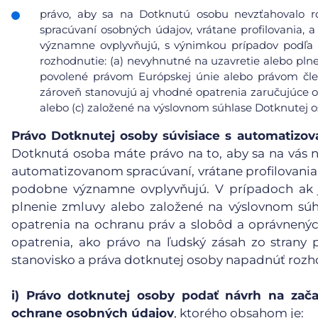
právo, aby sa na Dotknutú osobu nevzťahovalo r
spracúvaní osobných údajov, vrátane profilovania, a
významne ovplyvňujú, s výnimkou prípadov podľa čl
rozhodnutie: (a) nevyhnutné na uzavretie alebo pl
povolené právom Európskej únie alebo právom čle
zároveň stanovujú aj vhodné opatrenia zaručujúce 
alebo (c) založené na výslovnom súhlase Dotknutej o
Právo Dotknutej osoby súvisiace s automatiz
Dotknutá osoba máte právo na to, aby sa na vás n
automatizovanom spracúvaní, vrátane profilovania, 
podobne významne ovplyvňujú. V prípadoch ak j
plnenie zmluvy alebo založené na výslovnom súh
opatrenia na ochranu práv a slobôd a oprávnený
opatrenia, ako právo na ľudský zásah zo strany p
stanovisko a práva dotknutej osoby napadnúť rozh
i)
Právo dotknutej osoby podať návrh na zača
ochrane osobných údajov
, ktorého obsahom je: