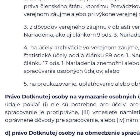
práva členského štátu, ktorému Prevádzkova
verejnom záujme alebo pri výkone verejnej 
3.
z dôvodov verejného záujmu v oblasti vere
Nariadenia, ako aj článkom 9 ods. 3. Nariade
4.
na účely archivácie vo verejnom záujme,
štatistické účely podľa článku 89 ods. 1. N
článku 17 ods. 1. Nariadenia znemožní aleb
spracúvania osobných údajov; alebo
5.
na preukazovanie, uplatňovanie alebo ob
Právo Dotknutej osoby na vymazanie
osobných 
údaje pokiaľ (i) nie sú potrebné pre účely, pre
spracovanie je protiprávne, (iii) vznesiete námie
oprávnené dôvody pre spracovanie, alebo (iv) nám
d)
právo Dotknutej osoby na obmedzenie spracú