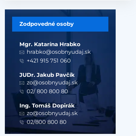
Zodpovedné osoby
Mgr. Katarína Hrabko
hrabko@osobnyudaj.sk
+421 915 751 060
JUDr. Jakub Pavčík
zo@osobnyudaj.sk
02/ 800 800 80
Ing. Tomáš Dopirák
zo@osobnyudaj.sk
02/800 800 80