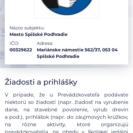
Názov subjektu:
Mesto Spišské Podhradie
IČO:
Adresa:
00329622
Mariánske námestie 562/37, 053 04
Spišské Podhradie
Žiadosti a prihlášky
V prípade, že u Prevádzkovateľa podávate
niektorú so žiadostí (napr. žiadosť na vyrubenie
dane, na stavebné povolenie, výrub drevín
a pod.), prihlášok (napr. do záujmových krúžkov,
na rôzne aktivity, ktoré organizujú
prevádzkovatelia, na obedy v školskej jedálni