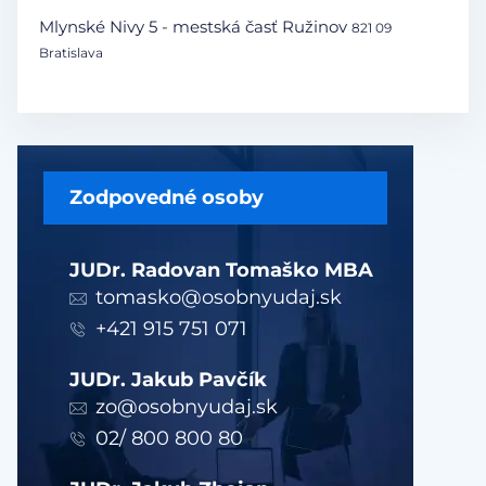
Mlynské Nivy 5 - mestská časť Ružinov
821 09
Bratislava
Zodpovedné osoby
JUDr. Radovan Tomaško MBA
tomasko@osobnyudaj.sk
+421 915 751 071
JUDr. Jakub Pavčík
zo@osobnyudaj.sk
02/ 800 800 80