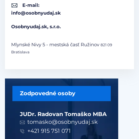
E-mail:
info@osobnyudaj.sk
Osobnyudaj.sk, s.r.o.
Mlynské Nivy 5 - mestská časť Ružinov
821 09
Bratislava
Zodpovedné osoby
JUDr. Radovan Tomaško MBA
tomasko@osobnyudaj.sk
+421 915 751 071