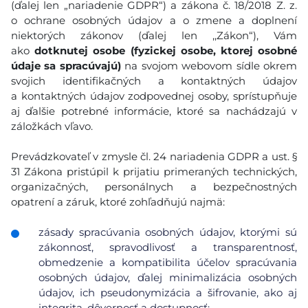
(ďalej len „nariadenie GDPR“) a zákona č. 18/2018 Z. z.
o ochrane osobných údajov a o zmene a doplnení
niektorých zákonov (ďalej len ,,Zákon“), Vám
ako
dotknutej osobe (fyzickej osobe, ktorej osobné
údaje sa spracúvajú)
na svojom webovom sídle okrem
svojich identifikačných a kontaktných údajov
a kontaktných údajov zodpovednej osoby, sprístupňuje
aj ďalšie potrebné informácie, ktoré sa nachádzajú v
záložkách vľavo.
Prevádzkovateľ v zmysle čl. 24 nariadenia GDPR a ust. §
31 Zákona pristúpil k prijatiu primeraných technických,
organizačných, personálnych a bezpečnostných
opatrení a záruk, ktoré zohľadňujú najmä:
zásady spracúvania osobných údajov, ktorými sú
zákonnosť, spravodlivosť a transparentnosť,
obmedzenie a kompatibilita účelov spracúvania
osobných údajov, ďalej minimalizácia osobných
údajov, ich pseudonymizácia a šifrovanie, ako aj
integrita, dôvernosť a dostupnosť;