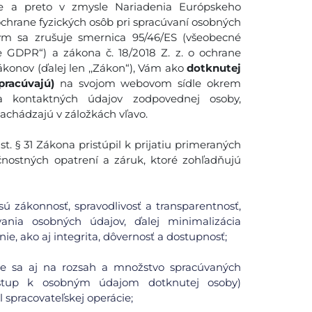
 a preto v zmysle Nariadenia Európskeho
ochrane fyzických osôb pri spracúvaní osobných
ým sa zrušuje smernica 95/46/ES (všeobecné
e GDPR“) a zákona č. 18/2018 Z. z. o ochrane
konov (ďalej len ,,Zákon“), Vám ako
dotknutej
pracúvajú)
na svojom webovom sídle okrem
 a kontaktných údajov zodpovednej osoby,
nachádzajú v záložkách vľavo.
. § 31 Zákona pristúpil k prijatiu primeraných
čnostných opatrení a záruk, ktoré zohľadňujú
ú zákonnosť, spravodlivosť a transparentnosť,
ania osobných údajov, ďalej minimalizácia
ie, ako aj integrita, dôvernosť a dostupnosť;
uje sa aj na rozsah a množstvo spracúvaných
ístup k osobným údajom dotknutej osoby)
spracovateľskej operácie;