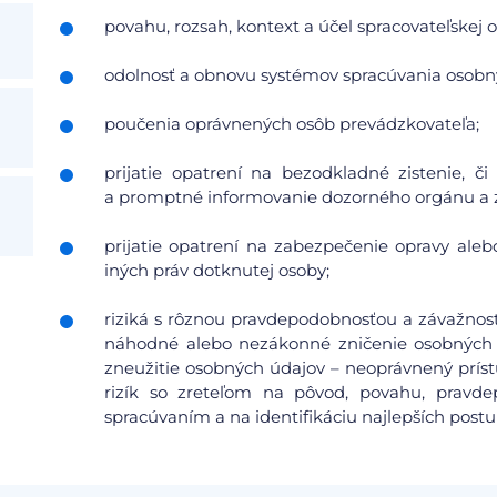
povahu, rozsah, kontext a účel spracovateľskej o
odolnosť a obnovu systémov spracúvania osobn
poučenia oprávnených osôb prevádzkovateľa;
prijatie opatrení na bezodkladné zistenie, 
a promptné informovanie dozorného orgánu a 
prijatie opatrení na zabezpečenie opravy aleb
iných práv dotknutej osoby;
riziká s rôznou pravdepodobnosťou a závažnosť
náhodné alebo nezákonné zničenie osobných 
zneužitie osobných údajov – neoprávnený prís
rizík so zreteľom na pôvod, povahu, pravdep
spracúvaním a na identifikáciu najlepších postu