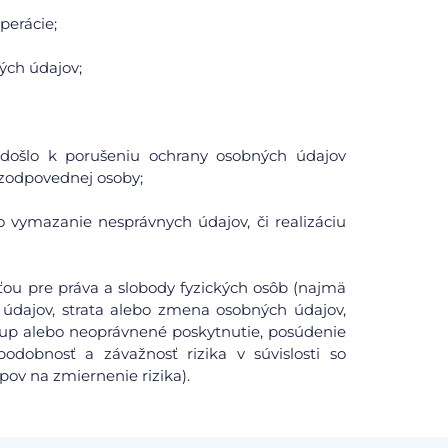
perácie;
ých údajov;
či došlo k porušeniu ochrany osobných údajov
zodpovednej osoby;
o vymazanie nesprávnych údajov, či realizáciu
ou pre práva a slobody fyzických osôb (najmä
údajov, strata alebo zmena osobných údajov,
tup alebo neoprávnené poskytnutie, posúdenie
odobnosť a závažnosť rizika v súvislosti so
pov na zmiernenie rizika).