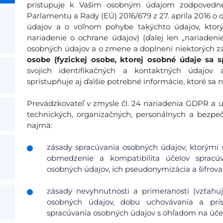
pristupuje k Vašim osobným údajom zodpovedne
Parlamentu a Rady (EÚ) 2016/679 z 27. apríla 2016 o 
údajov a o voľnom pohybe takýchto údajov, ktor
nariadenie o ochrane údajov) (ďalej len „nariadeni
osobných údajov a o zmene a doplnení niektorých zá
osobe (fyzickej osobe, ktorej osobné údaje sa s
svojich identifikačných a kontaktných údajov
sprístupňuje aj ďalšie potrebné informácie, ktoré sa 
Prevádzkovateľ v zmysle čl. 24 nariadenia GDPR a ust
technických, organizačných, personálnych a bezpe
najmä:
zásady spracúvania osobných údajov, ktorými s
obmedzenie a kompatibilita účelov spracúv
osobných údajov, ich pseudonymizácia a šifrovan
zásady nevyhnutnosti a primeranosti (vzťah
osobných údajov, dobu uchovávania a pr
spracúvania osobných údajov s ohľadom na účel 