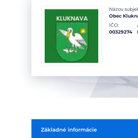
Názov subje
Obec Klukn
IČO:
00329274
Základné informácie