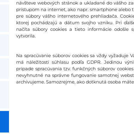
návšteve webových stránok a ukladané do vášho zari
prístupom na internet, ako napr. smartphone alebo ta
pre súbory vášho internetového prehliadača. Cooki
ktorej pochádzajú a dátum svojho vzniku. Pri ďal
načíta súbory cookies a tieto informácie odošle 
vytvorila.
Na spracúvanie súborov cookies sa vždy vyžaduje Vá
má náležitosti súhlasu podľa GDPR. Jedinou výn
prípade spracúvania tzv. funkčných súborov cookies 
nevyhnutné na správne fungovanie samotnej webstr
archivujeme. Samozrejme, ako dotknutá osoba máte p