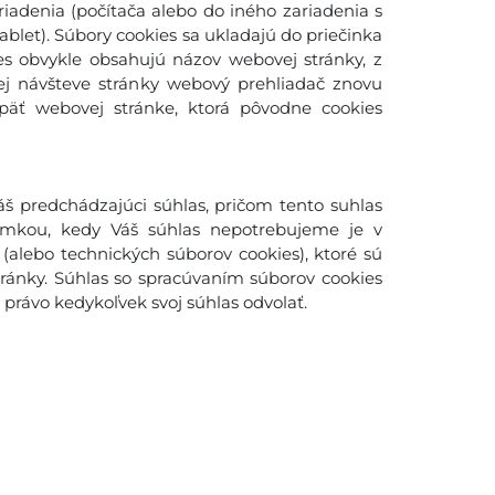
adenia (počítača alebo do iného zariadenia s
blet). Súbory cookies sa ukladajú do priečinka
es obvykle obsahujú názov webovej stránky, z
šej návšteve stránky webový prehliadač znovu
späť webovej stránke, ktorá pôvodne cookies
š predchádzajúci súhlas, pričom tento suhlas
imkou, kedy Váš súhlas nepotrebujeme je v
(alebo technických súborov cookies), ktoré sú
ánky. Súhlas so spracúvaním súborov cookies
rávo kedykoľvek svoj súhlas odvolať.