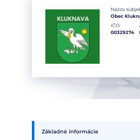
Názov subje
Obec Klukn
IČO:
00329274
Základné informácie