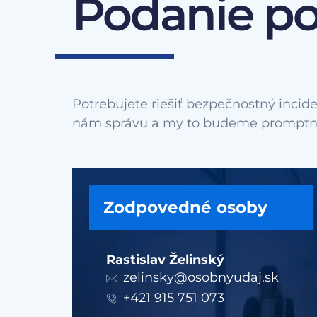
Podanie p
Potrebujete riešiť bezpečnostný incide
Zodpovedné osoby
Rastislav Želinský
zelinsky@osobnyudaj.sk
+421 915 751 073